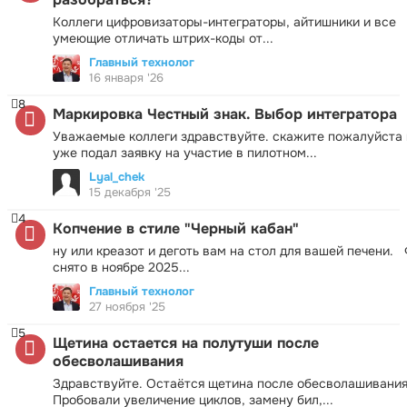
Коллеги цифровизаторы-интеграторы, айтишники и все
умеющие отличать штрих-коды от...
Главный технолог
16 января '26
8
Маркировка Честный знак. Выбор интегратора
Уважаемые коллеги здравствуйте. скажите пожалуйста 
уже подал заявку на участие в пилотном...
Lyal_chek
15 декабря '25
4
Копчение в стиле "Черный кабан"
ну или креазот и деготь вам на стол для вашей печени.
снято в ноябре 2025...
Главный технолог
27 ноября '25
5
Щетина остается на полутуши после
обесволашивания
Здравствуйте. Остаётся щетина после обесволашивания
Пробовали увеличение циклов, замену бил,...