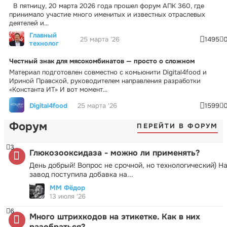
В пятницу, 20 марта 2026 года прошел форум АПК 360, где
принимало участие много именитых и известных отраслевых
деятелей и...
Главный
25 марта '26
1495
технолог
Честный знак для мясокомбинатов — просто о сложном
Материал подготовлен совместно с комьюнити Digital4food и
Ириной Правской, руководителем направления разработки
«Константа ИТ» И вот момент...
Digital4food
25 марта '26
1599
Форум
ПЕРЕЙТИ В ФОРУМ
3
Глюкозооксидаза - можно ли применять?
День добрый! Вопрос не срочной, но технологический) Н
завод поступила добавка на...
ММ Фёдор
13 июля '26
6
Много штрихкодов на этикетке. Как в них
разобраться?