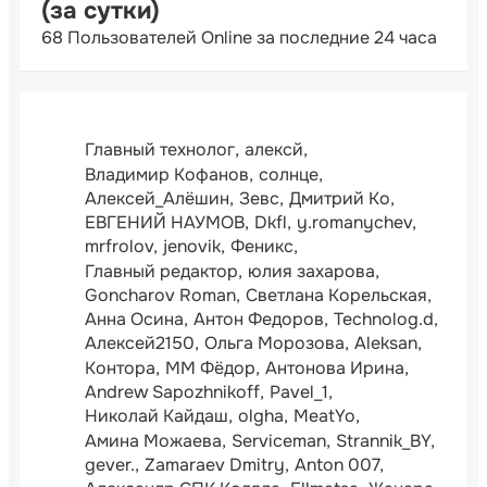
(за сутки)
68 Пользователей Online за последние 24 часа
Главный технолог
алексй
Владимир Кофанов
солнце
Алексей_Алёшин
Зевс
Дмитрий Ко
ЕВГЕНИЙ НАУМОВ
Dkfl
y.romanychev
mrfrolov
jenovik
Феникс
Главный редактор
юлия захарова
Goncharov Roman
Светлана Корельская
Анна Осина
Антон Федоров
Technolog.d
Алексей2150
Ольга Морозова
Aleksan
Контора
ММ Фёдор
Антонова Ирина
Andrew Sapozhnikoff
Pavel_1
Николай Кайдаш
olgha
MeatYo
Амина Можаева
Serviceman
Strannik_BY
gever.
Zamaraev Dmitry
Anton 007