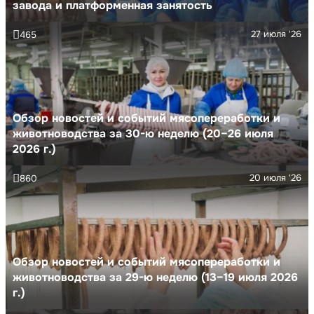
завода и платформенная занятость
27 июля '26
465
Обзор новостей и событий мясопереработки и
животноводства за 30-ю неделю (20–26 июля
2026 г.)
20 июля '26
860
Обзор новостей и событий мясопереработки и
животноводства за 29-ю неделю (13–19 июля 2026
г.)