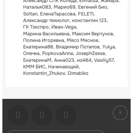
Александр СПК Коляда
Ellmatsa
Жанара
Наталья083
Марио69
Евгений Био
Soltan
ЕленаТарасова
FELETI
Александр технолог
константин 123
ГК Тэкспро
Иван-Vega
Марина Васильевна
Максим Вертунов
Полина Игоревна
Мясо Мясное
Екатерина88
Владимир Потапов
Yulya
Олечка
PopkovaAnna
JosephZesse
ЕкатеринаМ
Анна023
ной64
Vasiliy57
КММ БИС
Начинающий
Konstantin_Zhukov
Dimabiko