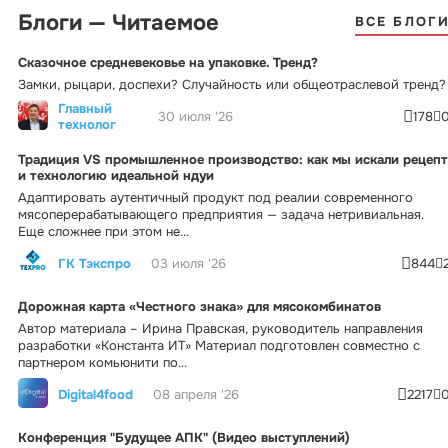
Блоги — Читаемое
ВСЕ БЛОГ
Сказочное средневековье на упаковке. Тренд?
Замки, рыцари, доспехи? Случайность или общеотраслевой тренд?
Главный
30 июля '26
178
технолог
Традиция VS промышленное производство: как мы искали рецепт
и технологию идеальной ндуи
Адаптировать аутентичный продукт под реалии современного
мясоперерабатывающего предприятия — задача нетривиальная.
Еще сложнее при этом не...
ГК Тэкспро
03 июля '26
844
Дорожная карта «Честного знака» для мясокомбинатов
Автор материала – Ирина Правская, руководитель направления
разработки «Константа ИТ» Материал подготовлен совместно с
партнером комьюнити по...
Digital4food
08 апреля '26
2217
Конференция "Будущее АПК" (Видео выступлений)