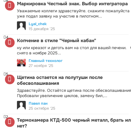
8
Маркировка Честный знак. Выбор интегратора
Уважаемые коллеги здравствуйте. скажите пожалуйста 
уже подал заявку на участие в пилотном...
Lyal_chek
15 декабря '25
4
Копчение в стиле "Черный кабан"
ну или креазот и деготь вам на стол для вашей печени.
снято в ноябре 2025...
Главный технолог
27 ноября '25
5
Щетина остается на полутуши после
обесволашивания
Здравствуйте. Остаётся щетина после обесволашивания
Пробовали увеличение циклов, замену бил,...
Павел пан
25 октября '25
2
Термокамера КТД-500 черный металл, брать ил
нет?