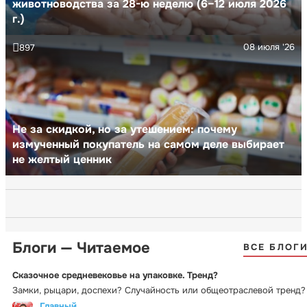
животноводства за 28-ю неделю (6–12 июля 2026
г.)
08 июля '26
897
Не за скидкой, но за утешением: почему
измученный покупатель на самом деле выбирает
не желтый ценник
Блоги — Читаемое
ВСЕ БЛОГ
Сказочное средневековье на упаковке. Тренд?
Замки, рыцари, доспехи? Случайность или общеотраслевой тренд?
Главный