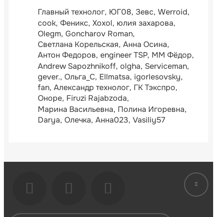
Главный технолог
ЮГ08
Зевс
Werroid
cook
Феникс
Xoxol
юлия захарова
Olegm
Goncharov Roman
Светлана Корельская
Анна Осина
Антон Федоров
engineer TSP
ММ Фёдор
Andrew Sapozhnikoff
olgha
Serviceman
gever.
Ольга_С
Ellmatsa
igorlesovsky
fan
Александр технолог
ГК Тэкспро
Оноре
Firuzi Rajabzoda
Марина Васильевна
Полина Игоревна
Darya
Олечка
Анна023
Vasiliy57