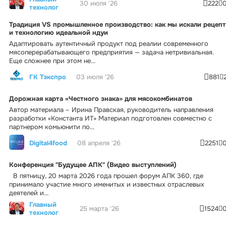
30 июля '26
222
технолог
Традиция VS промышленное производство: как мы искали рецепт
и технологию идеальной ндуи
Адаптировать аутентичный продукт под реалии современного
мясоперерабатывающего предприятия — задача нетривиальная.
Еще сложнее при этом не...
ГК Тэкспро
03 июля '26
881
Дорожная карта «Честного знака» для мясокомбинатов
Автор материала – Ирина Правская, руководитель направления
разработки «Константа ИТ» Материал подготовлен совместно с
партнером комьюнити по...
Digital4food
08 апреля '26
2251
Конференция "Будущее АПК" (Видео выступлений)
В пятницу, 20 марта 2026 года прошел форум АПК 360, где
принимало участие много именитых и известных отраслевых
деятелей и...
Главный
25 марта '26
1524
технолог