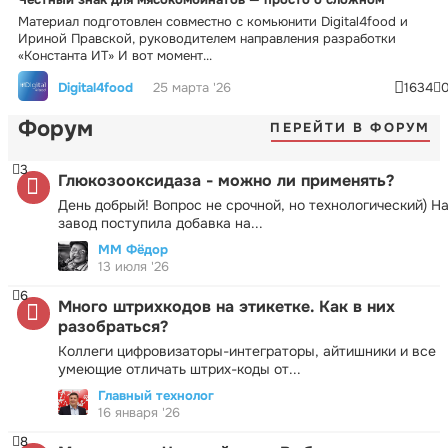
Материал подготовлен совместно с комьюнити Digital4food и
Ириной Правской, руководителем направления разработки
«Константа ИТ» И вот момент...
Digital4food
25 марта '26
1634
Форум
ПЕРЕЙТИ В ФОРУМ
3
Глюкозооксидаза - можно ли применять?
День добрый! Вопрос не срочной, но технологический) Н
завод поступила добавка на...
ММ Фёдор
13 июля '26
6
Много штрихкодов на этикетке. Как в них
разобраться?
Коллеги цифровизаторы-интеграторы, айтишники и все
умеющие отличать штрих-коды от...
Главный технолог
16 января '26
8