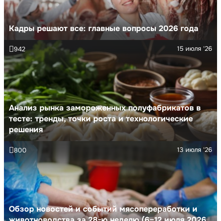
Кадры решают все: главные вопросы 2026 года
15 июля '26
942
Анализ рынка замороженных полуфабрикатов в
тесте: тренды, точки роста и технологические
решения
13 июля '26
800
Обзор новостей и событий мясопереработки и
животноводства за 28-ю неделю (6–12 июля 2026