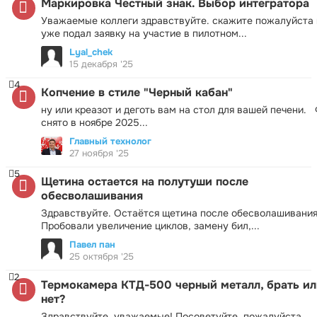
Маркировка Честный знак. Выбор интегратора
Уважаемые коллеги здравствуйте. скажите пожалуйста 
уже подал заявку на участие в пилотном...
Lyal_chek
15 декабря '25
4
Копчение в стиле "Черный кабан"
ну или креазот и деготь вам на стол для вашей печени.
снято в ноябре 2025...
Главный технолог
27 ноября '25
5
Щетина остается на полутуши после
обесволашивания
Здравствуйте. Остаётся щетина после обесволашивания
Пробовали увеличение циклов, замену бил,...
Павел пан
25 октября '25
2
Термокамера КТД-500 черный металл, брать ил
нет?
Здравствуйте, уважаемые! Посоветуйте, пожалуйста.