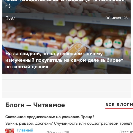
г.)
08 июля '26
897
Не за скидкой, но за утешением: почему
измученный покупатель на самом деле выбирает
не желтый ценник
Блоги — Читаемое
ВСЕ БЛОГ
Сказочное средневековье на упаковке. Тренд?
Замки, рыцари, доспехи? Случайность или общеотраслевой тренд?
Главный
30 июля '26
222