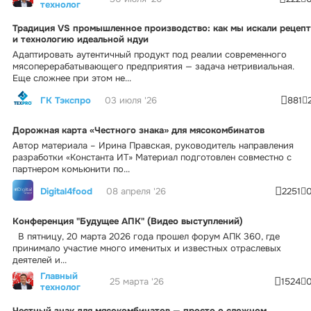
технолог
Традиция VS промышленное производство: как мы искали рецепт
и технологию идеальной ндуи
Адаптировать аутентичный продукт под реалии современного
мясоперерабатывающего предприятия — задача нетривиальная.
Еще сложнее при этом не...
ГК Тэкспро
03 июля '26
881
Дорожная карта «Честного знака» для мясокомбинатов
Автор материала – Ирина Правская, руководитель направления
разработки «Константа ИТ» Материал подготовлен совместно с
партнером комьюнити по...
Digital4food
08 апреля '26
2251
Конференция "Будущее АПК" (Видео выступлений)
В пятницу, 20 марта 2026 года прошел форум АПК 360, где
принимало участие много именитых и известных отраслевых
деятелей и...
Главный
25 марта '26
1524
технолог
Честный знак для мясокомбинатов — просто о сложном