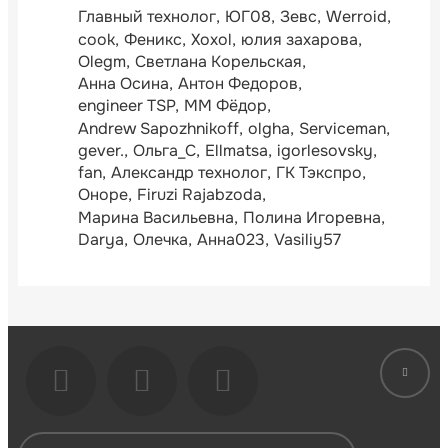
Главный технолог
ЮГ08
Зевс
Werroid
cook
Феникс
Xoxol
юлия захарова
Olegm
Светлана Корельская
Анна Осина
Антон Федоров
engineer TSP
ММ Фёдор
Andrew Sapozhnikoff
olgha
Serviceman
gever.
Ольга_С
Ellmatsa
igorlesovsky
fan
Александр технолог
ГК Тэкспро
Оноре
Firuzi Rajabzoda
Марина Васильевна
Полина Игоревна
Darya
Олечка
Анна023
Vasiliy57