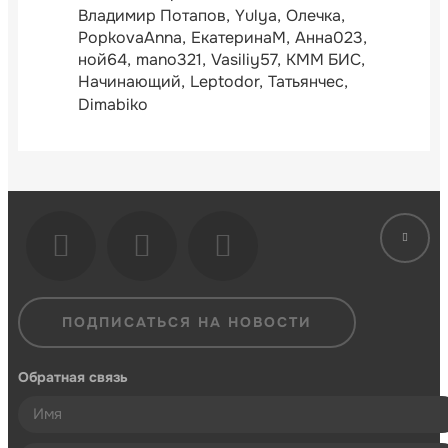
Владимир Потапов
Yulya
Олечка
PopkovaAnna
ЕкатеринаМ
Анна023
ной64
mano321
Vasiliy57
КММ БИС
Начинающий
Leptodor
Татьянчес
Dimabiko
ПОДПИСАТЬСЯ НА НОВОСТИ
Обратная связь