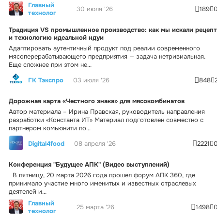
Главный
30 июля '26
189
технолог
Традиция VS промышленное производство: как мы искали рецепт
и технологию идеальной ндуи
Адаптировать аутентичный продукт под реалии современного
мясоперерабатывающего предприятия — задача нетривиальная.
Еще сложнее при этом не...
ГК Тэкспро
03 июля '26
848
Дорожная карта «Честного знака» для мясокомбинатов
Автор материала – Ирина Правская, руководитель направления
разработки «Константа ИТ» Материал подготовлен совместно с
партнером комьюнити по...
Digital4food
08 апреля '26
2221
Конференция "Будущее АПК" (Видео выступлений)
В пятницу, 20 марта 2026 года прошел форум АПК 360, где
принимало участие много именитых и известных отраслевых
деятелей и...
Главный
25 марта '26
1498
технолог