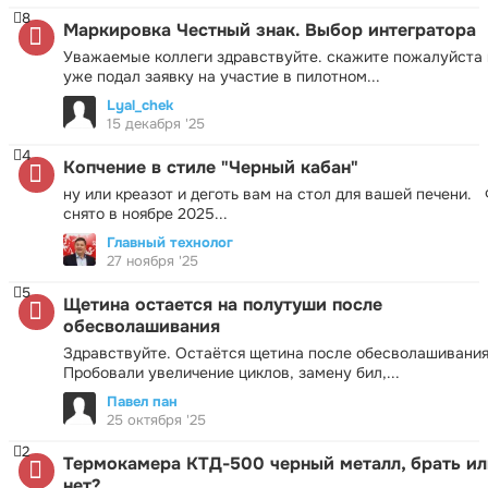
8
Маркировка Честный знак. Выбор интегратора
Уважаемые коллеги здравствуйте. скажите пожалуйста 
уже подал заявку на участие в пилотном...
Lyal_chek
15 декабря '25
4
Копчение в стиле "Черный кабан"
ну или креазот и деготь вам на стол для вашей печени.
снято в ноябре 2025...
Главный технолог
27 ноября '25
5
Щетина остается на полутуши после
обесволашивания
Здравствуйте. Остаётся щетина после обесволашивания
Пробовали увеличение циклов, замену бил,...
Павел пан
25 октября '25
2
Термокамера КТД-500 черный металл, брать ил
нет?