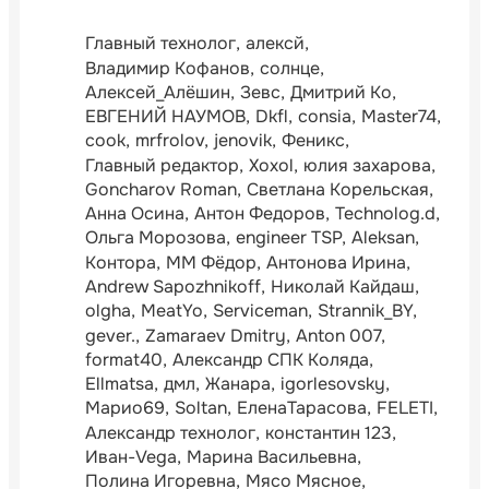
Главный технолог
алексй
Владимир Кофанов
солнце
Алексей_Алёшин
Зевс
Дмитрий Ко
ЕВГЕНИЙ НАУМОВ
Dkfl
consia
Master74
cook
mrfrolov
jenovik
Феникс
Главный редактор
Xoxol
юлия захарова
Goncharov Roman
Светлана Корельская
Анна Осина
Антон Федоров
Technolog.d
Ольга Морозова
engineer TSP
Aleksan
Контора
ММ Фёдор
Антонова Ирина
Andrew Sapozhnikoff
Николай Кайдаш
olgha
MeatYo
Serviceman
Strannik_BY
gever.
Zamaraev Dmitry
Anton 007
format40
Александр СПК Коляда
Ellmatsa
дмл
Жанара
igorlesovsky
Марио69
Soltan
ЕленаТарасова
FELETI
Александр технолог
константин 123
Иван-Vega
Марина Васильевна
Полина Игоревна
Мясо Мясное