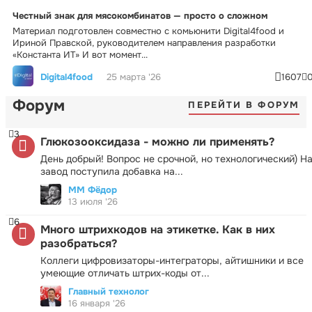
Честный знак для мясокомбинатов — просто о сложном
Материал подготовлен совместно с комьюнити Digital4food и
Ириной Правской, руководителем направления разработки
«Константа ИТ» И вот момент...
Digital4food
25 марта '26
1607
Форум
ПЕРЕЙТИ В ФОРУМ
3
Глюкозооксидаза - можно ли применять?
День добрый! Вопрос не срочной, но технологический) Н
завод поступила добавка на...
ММ Фёдор
13 июля '26
6
Много штрихкодов на этикетке. Как в них
разобраться?
Коллеги цифровизаторы-интеграторы, айтишники и все
умеющие отличать штрих-коды от...
Главный технолог
16 января '26