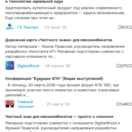
и технологию идеальной ндуи
Адаптировать аутентичный продукт под реалии современного
мясоперерабатывающего предприятия — задача нетривиальная.
Еще сложнее при этом не...
ГК Тэкспро
03 июля '26
903
Дорожная карта «Честного знака» для мясокомбинатов
Автор материала – Ирина Правская, руководитель направления
разработки «Константа ИТ» Материал подготовлен совместно с
партнером комьюнити по...
Digital4food
08 апреля '26
2275
Конференция "Будущее АПК" (Видео выступлений)
В пятницу, 20 марта 2026 года прошел форум АПК 360, где
принимало участие много именитых и известных отраслевых
деятелей и...
Главный
25 марта '26
1548
технолог
Честный знак для мясокомбинатов — просто о сложном
Материал подготовлен совместно с комьюнити Digital4food и
Ириной Правской, руководителем направления разработки