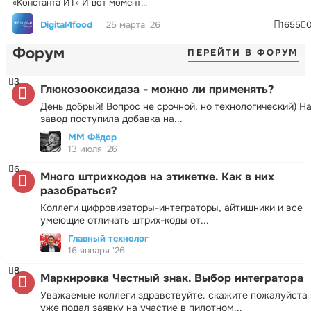
«Константа ИТ» И вот момент...
Digital4food
25 марта '26
1655
Форум
ПЕРЕЙТИ В ФОРУМ
3
Глюкозооксидаза - можно ли применять?
День добрый! Вопрос не срочной, но технологический) Н
завод поступила добавка на...
ММ Фёдор
13 июля '26
6
Много штрихкодов на этикетке. Как в них
разобраться?
Коллеги цифровизаторы-интеграторы, айтишники и все
умеющие отличать штрих-коды от...
Главный технолог
16 января '26
8
Маркировка Честный знак. Выбор интегратора
Уважаемые коллеги здравствуйте. скажите пожалуйста 
уже подал заявку на участие в пилотном...