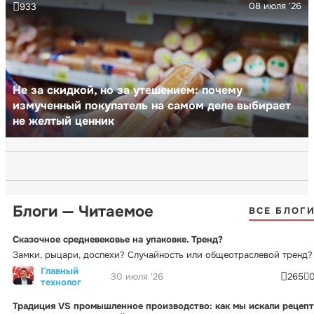
08 июля '26
933
Не за скидкой, но за утешением: почему
измученный покупатель на самом деле выбирает
не желтый ценник
Блоги — Читаемое
ВСЕ БЛОГ
Сказочное средневековье на упаковке. Тренд?
Замки, рыцари, доспехи? Случайность или общеотраслевой тренд?
Главный
30 июля '26
265
технолог
Традиция VS промышленное производство: как мы искали рецепт