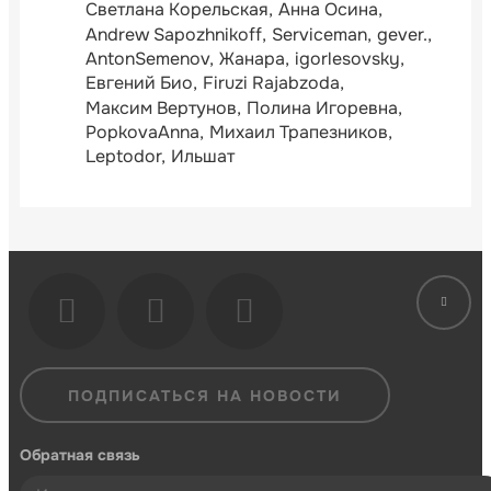
Светлана Корельская
Анна Осина
Andrew Sapozhnikoff
Serviceman
gever.
AntonSemenov
Жанара
igorlesovsky
Евгений Био
Firuzi Rajabzoda
Максим Вертунов
Полина Игоревна
PopkovaAnna
Михаил Трапезников
Leptodor
Ильшат
ПОДПИСАТЬСЯ НА НОВОСТИ
Обратная связь