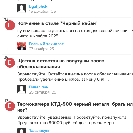
Lyal_chek
15 декабря '25
4
Копчение в стиле "Черный кабан"
ну или креазот и деготь вам на стол для вашей печени.
снято в ноябре 2025...
Главный технолог
27 ноября '25
5
Щетина остается на полутуши после
обесволашивания
Здравствуйте. Остаётся щетина после обесволашивания
Пробовали увеличение циклов, замену бил,...
Павел пан
25 октября '25
2
Термокамера КТД-500 черный металл, брать ил
нет?
Здравствуйте, уважаемые! Посоветуйте, пожалуйста.
Предлагают по 80000 рублей две термокамеры...
Талалихум