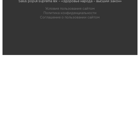
Salus populi suprema lex – «Здоровье народа – высший закон»
Условия пользования сайтом
Политика конфиденциальности
Соглашение о пользовании сайтом