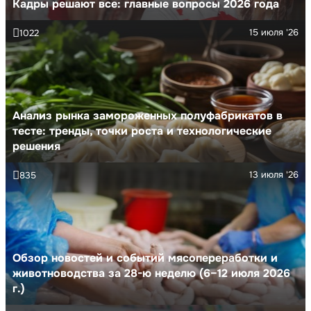
Кадры решают все: главные вопросы 2026 года
15 июля '26
1022
Анализ рынка замороженных полуфабрикатов в
тесте: тренды, точки роста и технологические
решения
13 июля '26
835
Обзор новостей и событий мясопереработки и
животноводства за 28-ю неделю (6–12 июля 2026
г.)