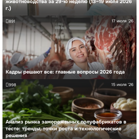
животноводства за 29-ю неделю (13–19 июля 2026
г.)
17 июля '26
891
Кадры решают все: главные вопросы 2026 года
15 июля '26
998
Анализ рынка замороженных полуфабрикатов в
тесте: тренды, точки роста и технологические
решения