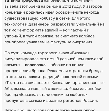
Татьяна Трифонова
напомнила, что компания
вывела этот бренд на рынок в 2012 году. У авторов
концепции родилась идея осовременить некогда
существовавшую колбасу в сетке. Для этого
технологи и дизайнеры разработали уникальный на
тот момент формат изделий — компактный и
удобный, в тугой обвязке, за счет чего колбаса
приобрела узнаваемые фактурные очертания.
По сути команда торгового знака «Вязанка»
визуализировала его имя. В дальнейшем ключевой
элемент —
веревочка
— обозначил линию
продвижения бренда. Рекламная стратегия бренда
строится на
связи
традиций, поколений и семьи:
«То, что нас связывает». Кампании, организованные
Аби, вызвали мощный отклик: колбасы из линейки
бренда «Вязанка» стали одним из любимых
продуктов в семьях из разных регионов России.
Летом прошлого года
социологический опрос