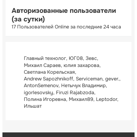
Авторизованные пользователи
(за сутки)
17 Пользователей Online за последние 24 часа
Главный технолог
ЮГ08
Зевс
Михаил Сараев
юлия захарова
Светлана Корельская
Andrew Sapozhnikoff
Serviceman
gever.
AntonSemenov
Нетычук Владимир
igorlesovsky
Firuzi Rajabzoda
Полина Игоревна
Михаил89
Leptodor
Ильшат