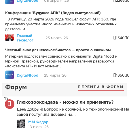
Digital4food
08 апреля '26
2266
Конференция "Будущее АПК" (Видео выступлений)
В пятницу, 20 марта 2026 года прошел форум АПК 360, где
принимало участие много именитых и известных отраслевых
деятелей и...
Главный
25 марта '26
1540
технолог
Честный знак для мясокомбинатов — просто о сложном
Материал подготовлен совместно с комьюнити Digital4food и
Ириной Правской, руководителем направления разработки
«Константа ИТ» И вот момент...
Digital4food
25 марта '26
1650
Форум
ПЕРЕЙТИ В ФОРУМ
3
Глюкозооксидаза - можно ли применять?
День добрый! Вопрос не срочной, но технологический) Н
завод поступила добавка на...
ММ Фёдор
13 июля '26