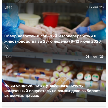
13 июля '26
825
Обзор новостей и событий мясопереработки и
животноводства за 28-ю неделю (6–12 июля 2026
г.)
08 июля '26
922
Не за скидкой, но за утешением: почему
измученный покупатель на самом деле выбирает
не желтый ценник