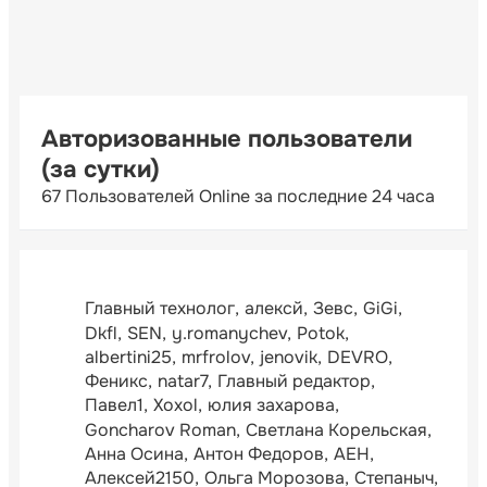
Авторизованные пользователи
(за сутки)
67 Пользователей Online за последние 24 часа
Главный технолог
алексй
Зевс
GiGi
Dkfl
SEN
y.romanychev
Potok
albertini25
mrfrolov
jenovik
DEVRO
Феникс
natar7
Главный редактор
Павел1
Xoxol
юлия захарова
Goncharov Roman
Светлана Корельская
Анна Осина
Антон Федоров
АЕН
Алексей2150
Ольга Морозова
Степаныч