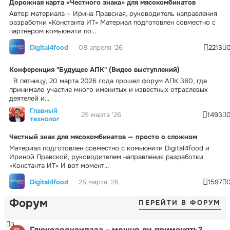
Дорожная карта «Честного знака» для мясокомбинатов
Автор материала – Ирина Правская, руководитель направления
разработки «Константа ИТ» Материал подготовлен совместно с
партнером комьюнити по...
Digital4food
08 апреля '26
2213
Конференция "Будущее АПК" (Видео выступлений)
В пятницу, 20 марта 2026 года прошел форум АПК 360, где
принимало участие много именитых и известных отраслевых
деятелей и...
Главный
25 марта '26
1493
технолог
Честный знак для мясокомбинатов — просто о сложном
Материал подготовлен совместно с комьюнити Digital4food и
Ириной Правской, руководителем направления разработки
«Константа ИТ» И вот момент...
Digital4food
25 марта '26
1597
Форум
ПЕРЕЙТИ В ФОРУМ
3
Глюкозооксидаза - можно ли применять?