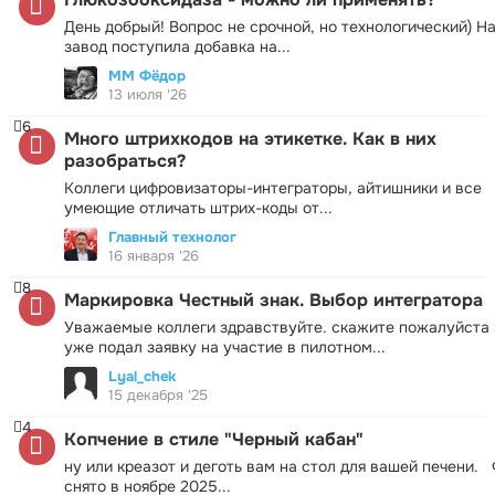
День добрый! Вопрос не срочной, но технологический) Н
завод поступила добавка на...
ММ Фёдор
13 июля '26
6
Много штрихкодов на этикетке. Как в них
разобраться?
Коллеги цифровизаторы-интеграторы, айтишники и все
умеющие отличать штрих-коды от...
Главный технолог
16 января '26
8
Маркировка Честный знак. Выбор интегратора
Уважаемые коллеги здравствуйте. скажите пожалуйста 
уже подал заявку на участие в пилотном...
Lyal_chek
15 декабря '25
4
Копчение в стиле "Черный кабан"
ну или креазот и деготь вам на стол для вашей печени.
снято в ноябре 2025...