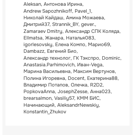
Aleksan
Антонова Ирина
Andrew Sapozhnikoff
Pavel_1
Николай Кайдаш
Амина Можаева
Дмитрий37
Strannik_BY
gever.
Zamaraev Dmitry
Александр СПК Коляда
Ellmatsa
Жанара
Наталья083
igorlesovsky
Елена Компо
Марио69
Dambazz
Евгений Био
Александр технолог
ГК Тэкспро
Dominic
Anastasia.Parhimovich
Иван-Vega
Марина Васильевна
Максим Вертунов
Полина Игоревна
Docent
Екатерина88
Владимир Потапов
Олечка
R2D2
PopkovaAnna
JosephZesse
Анна023
brearsalmon
Vasiliy57
КММ БИС
Начинающий
AleksandrNewskiy
Konstantin_Zhukov