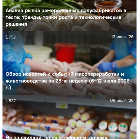
Анализ рынка замороженных полуфабрикатов в
тесте: тренды, точки роста и технологические
решения
13 июля '26
752
Обзор новостей и событий мясопереработки и
животноводства за 28-ю неделю (6–12 июля 2026
г.)
08 июля '26
837
Не за скидкой, но за утешением: почему