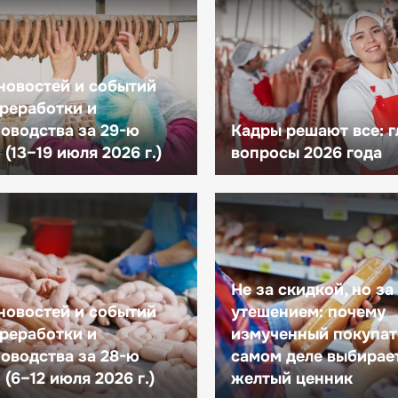
новостей и событий
реработки и
оводства за 29-ю
Кадры решают все: 
(13–19 июля 2026 г.)
вопросы 2026 года
Не за скидкой, но за
новостей и событий
утешением: почему
реработки и
измученный покупат
оводства за 28-ю
самом деле выбирае
(6–12 июля 2026 г.)
желтый ценник