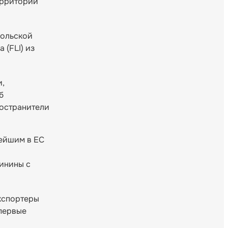
ерритории
польской
(FLI) из
и,
б
ространители
нейшим в ЕС
винины с
экспортеры
 первые