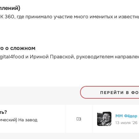
плений)
К 360, где принимало участие много именитых и известн
то о сложном
gital4food и Ириной Правской, руководителем направле
ПЕРЕЙТИ В Ф
ть?
ММ Фёдор
3
ический) На завод
13 июля '26