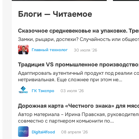
Блоги — Читаемое
Сказочное средневековье на упаковке. Тр
Замки, рыцари, доспехи? Случайность или общео
Главный технолог
30 июля '26
Традиция VS промышленное производство: 
Адаптировать аутентичный продукт под реалии 
нетривиальная. Еще сложнее при этом не...
ГК Тэкспро
03 июля '26
Дорожная карта «Честного знака» для мя
Автор материала – Ирина Правская, руководител
совместно с партнером комьюнити по...
Digital4food
08 апреля '26