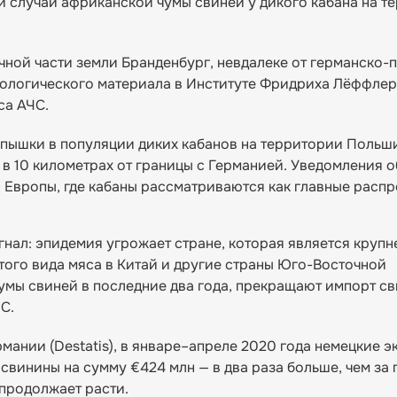
 случай африканской чумы свиней у дикого кабана на т
ной части земли Бранденбург, невдалеке от германско-
ологического материала в Институте Фридриха Лёффлера 
са АЧС.
пышки в популяции диких кабанов на территории Польш
 в 10 километрах от границы с Германией. Уведомления о
н Европы, где кабаны рассматриваются как главные расп
нал: эпидемия угрожает стране, которая является круп
того вида мяса в Китай и другие страны Юго-Восточной
умы свиней в последние два года, прекращают импорт с
С.
ании (Destatis), в январе–апреле 2020 года немецкие 
 свинины на сумму €424 млн — в два раза больше, чем за
 продолжает расти.