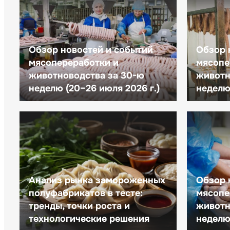
Обзор новостей и событий
Обзор 
мясопереработки и
мясопе
животноводства за 30-ю
животн
неделю (20–26 июля 2026 г.)
неделю 
Анализ рынка замороженных
Обзор 
полуфабрикатов в тесте:
мясопе
тренды, точки роста и
животн
технологические решения
неделю 