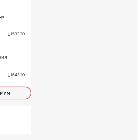
ых
1533
0
ния
1643
0
ОРУМ