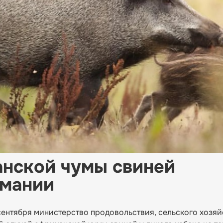
анской чумы свиней
рмании
сентября министерство продовольствия, сельского хозяй