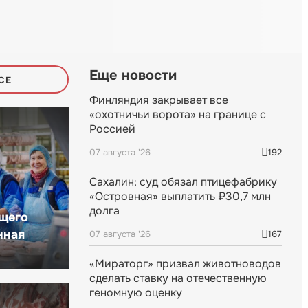
Еще новости
СЕ
Финляндия закрывает все
«охотничьи ворота» на границе с
Россией
07 августа '26
192
Сахалин: суд обязал птицефабрику
«Островная» выплатить ₽30,7 млн
долга
щего
нная
07 августа '26
167
«Мираторг» призвал животноводов
сделать ставку на отечественную
геномную оценку