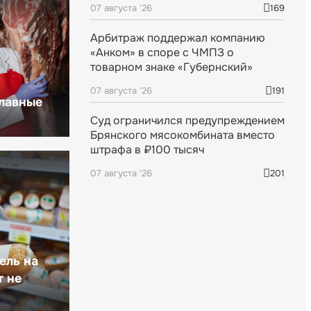
07 августа '26
169
Арбитраж поддержал компанию
«Анком» в споре с ЧМПЗ о
товарном знаке «Губернский»
07 августа '26
191
главные
Суд ограничился предупреждением
Брянского мясокомбината вместо
штрафа в ₽100 тысяч
07 августа '26
201
ель на
т не