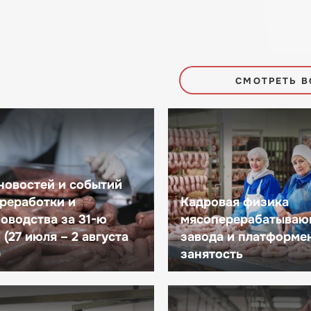
СМОТРЕТЬ В
новостей и событий
реработки и
Кадровая физика
оводства за 31-ю
мясоперерабатываю
(27 июля – 2 августа
завода и платформе
)
занятость