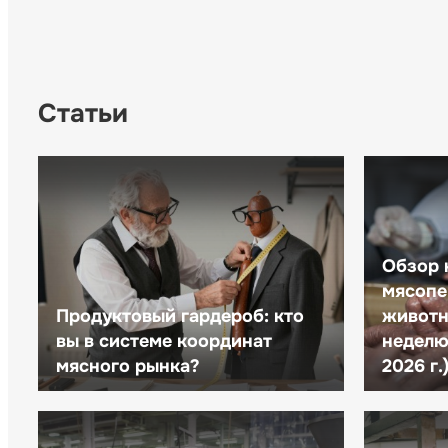
Статьи
Обзор 
мясопе
Продуктовый гардероб: кто
животн
вы в системе координат
неделю 
мясного рынка?
2026 г.