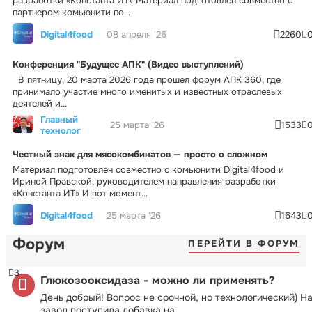
разработки «Константа ИТ» Материал подготовлен совместно с
партнером комьюнити по...
Digital4food
08 апреля '26
2260
Конференция "Будущее АПК" (Видео выступлений)
В пятницу, 20 марта 2026 года прошел форум АПК 360, где
принимало участие много именитых и известных отраслевых
деятелей и...
Главный
25 марта '26
1533
технолог
Честный знак для мясокомбинатов — просто о сложном
Материал подготовлен совместно с комьюнити Digital4food и
Ириной Правской, руководителем направления разработки
«Константа ИТ» И вот момент...
Digital4food
25 марта '26
1643
Форум
ПЕРЕЙТИ В ФОРУМ
3
Глюкозооксидаза - можно ли применять?
День добрый! Вопрос не срочной, но технологический) Н
завод поступила добавка на...