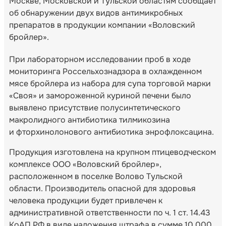
Москве, Московской и Тульской областям сообщает
об обнаружении двух видов антимикробных
препаратов в продукции компании «Воловский
бройлер».
При лабораторном исследовании проб в ходе
мониторинга Россельхознадзора в охлажденном
мясе бройлера из набора для супа торговой марки
«Своя» и замороженной куриной печени было
выявлено присутствие полусинтетического
макролидного антибиотика тилмикозина
и фторхинолонового антибиотика энрофлоксацина.
Продукция изготовлена на крупном птицеводческом
комплексе ООО «Воловский бройлер»,
расположенном в поселке Волово Тульской
области. Производитель опасной для здоровья
человека продукции будет привлечен к
административной ответственности по ч. 1 ст. 14.43
КоАП РФ в виде наложения штрафа в сумме 10 000