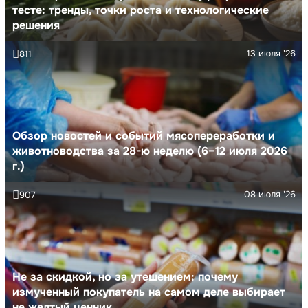
тесте: тренды, точки роста и технологические
решения
13 июля '26
811
Обзор новостей и событий мясопереработки и
животноводства за 28-ю неделю (6–12 июля 2026
г.)
08 июля '26
907
Не за скидкой, но за утешением: почему
измученный покупатель на самом деле выбирает
не желтый ценник