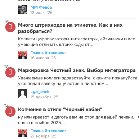
ММ Фёдор
13 июля '26
6
Много штрихкодов на этикетке. Как в них
разобраться?
Коллеги цифровизаторы-интеграторы, айтишники и все
умеющие отличать штрих-коды от...
Главный технолог
16 января '26
8
Маркировка Честный знак. Выбор интегратора
Уважаемые коллеги здравствуйте. скажите пожалуйста 
уже подал заявку на участие в пилотном...
Lyal_chek
15 декабря '25
4
Копчение в стиле "Черный кабан"
ну или креазот и деготь вам на стол для вашей печени.
снято в ноябре 2025...
Главный технолог
27 ноября '25