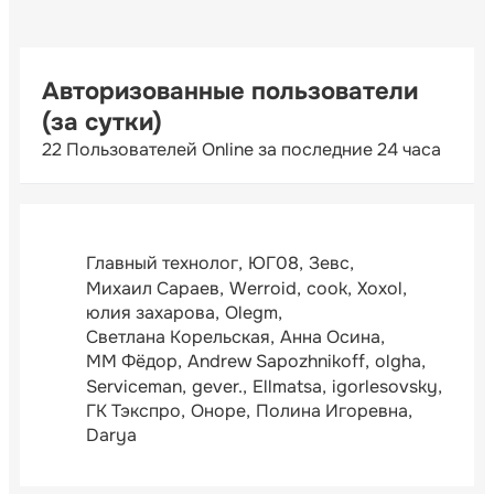
Авторизованные пользователи
(за сутки)
22 Пользователей Online за последние 24 часа
Главный технолог
ЮГ08
Зевс
Михаил Сараев
Werroid
cook
Xoxol
юлия захарова
Olegm
Светлана Корельская
Анна Осина
ММ Фёдор
Andrew Sapozhnikoff
olgha
Serviceman
gever.
Ellmatsa
igorlesovsky
ГК Тэкспро
Оноре
Полина Игоревна
Darya