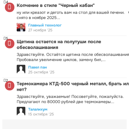
4
Копчение в стиле "Черный кабан"
ну или креазот и деготь вам на стол для вашей печени.
снято в ноябре 2025...
Главный технолог
27 ноября '25
5
Щетина остается на полутуши после
обесволашивания
Здравствуйте. Остаётся щетина после обесволашивания
Пробовали увеличение циклов, замену бил,...
Павел пан
25 октября '25
2
Термокамера КТД-500 черный металл, брать ил
нет?
Здравствуйте, уважаемые! Посоветуйте, пожалуйста.
Предлагают по 80000 рублей две термокамеры...
Талалихум
15 октября '25