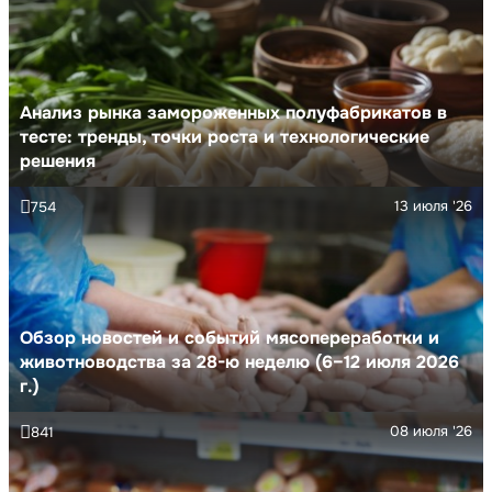
Анализ рынка замороженных полуфабрикатов в
тесте: тренды, точки роста и технологические
решения
13 июля '26
754
Обзор новостей и событий мясопереработки и
животноводства за 28-ю неделю (6–12 июля 2026
г.)
08 июля '26
841