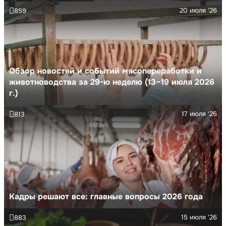
20 июля '26
859
Обзор новостей и событий мясопереработки и
животноводства за 29-ю неделю (13–19 июля 2026
г.)
17 июля '26
813
Кадры решают все: главные вопросы 2026 года
15 июля '26
883