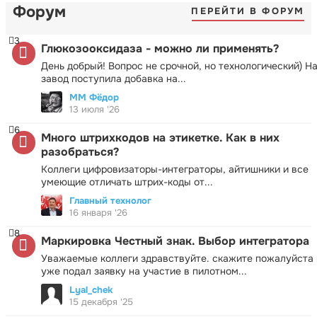
Форум
ПЕРЕЙТИ В ФОРУМ
3
Глюкозооксидаза - можно ли применять?
День добрый! Вопрос не срочной, но технологический) Н
завод поступила добавка на...
ММ Фёдор
13 июля '26
6
Много штрихкодов на этикетке. Как в них
разобраться?
Коллеги цифровизаторы-интеграторы, айтишники и все
умеющие отличать штрих-коды от...
Главный технолог
16 января '26
8
Маркировка Честный знак. Выбор интегратора
Уважаемые коллеги здравствуйте. скажите пожалуйста 
уже подал заявку на участие в пилотном...
Lyal_chek
15 декабря '25