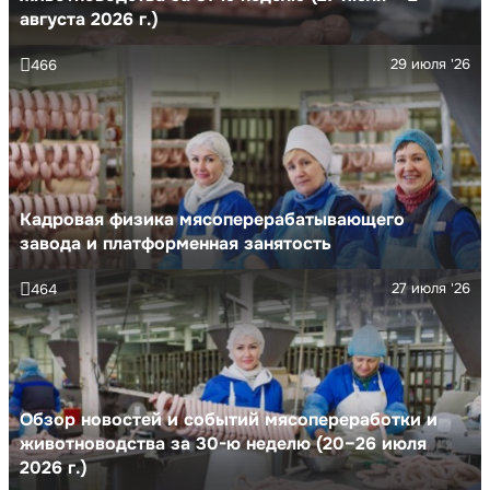
августа 2026 г.)
29 июля '26
466
Кадровая физика мясоперерабатывающего
завода и платформенная занятость
27 июля '26
464
Обзор новостей и событий мясопереработки и
животноводства за 30-ю неделю (20–26 июля
2026 г.)