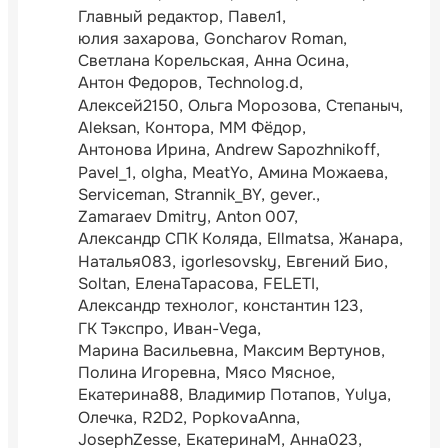
Главный редактор
Павел1
юлия захарова
Goncharov Roman
Светлана Корельская
Анна Осина
Антон Федоров
Technolog.d
Алексей2150
Ольга Морозова
Степаныч
Aleksan
Контора
ММ Фёдор
Антонова Ирина
Andrew Sapozhnikoff
Pavel_1
olgha
MeatYo
Амина Можаева
Serviceman
Strannik_BY
gever.
Zamaraev Dmitry
Anton 007
Александр СПК Коляда
Ellmatsa
Жанара
Наталья083
igorlesovsky
Евгений Био
Soltan
ЕленаТарасова
FELETI
Александр технолог
константин 123
ГК Тэкспро
Иван-Vega
Марина Васильевна
Максим Вертунов
Полина Игоревна
Мясо Мясное
Екатерина88
Владимир Потапов
Yulya
Олечка
R2D2
PopkovaAnna
JosephZesse
ЕкатеринаМ
Анна023