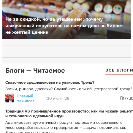
Не за скидкой, но за утешением: почему
измученный покупатель на самом деле выбирает
не желтый ценник
Блоги — Читаемое
ВСЕ БЛОГ
Сказочное средневековье на упаковке. Тренд?
Замки, рыцари, доспехи? Случайность или общеотраслевой тренд?
Главный
30 июля '26
177
технолог
Традиция VS промышленное производство: как мы искали рецепт
и технологию идеальной ндуи
Адаптировать аутентичный продукт под реалии современного
мясоперерабатывающего предприятия — задача нетривиальная.
Еще сложнее при этом не...