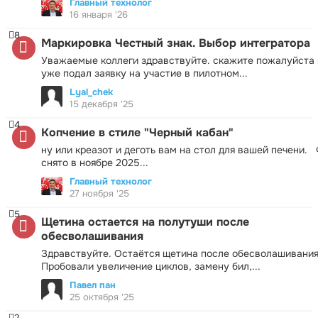
Главный технолог
16 января '26
8
Маркировка Честный знак. Выбор интегратора
Уважаемые коллеги здравствуйте. скажите пожалуйста 
уже подал заявку на участие в пилотном...
Lyal_chek
15 декабря '25
4
Копчение в стиле "Черный кабан"
ну или креазот и деготь вам на стол для вашей печени.
снято в ноябре 2025...
Главный технолог
27 ноября '25
5
Щетина остается на полутуши после
обесволашивания
Здравствуйте. Остаётся щетина после обесволашивания
Пробовали увеличение циклов, замену бил,...
Павел пан
25 октября '25
2