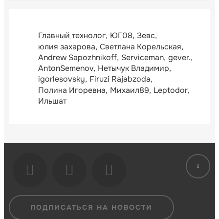
Главный технолог
ЮГ08
Зевс
юлия захарова
Светлана Корельская
Andrew Sapozhnikoff
Serviceman
gever.
AntonSemenov
Нетычук Владимир
igorlesovsky
Firuzi Rajabzoda
Полина Игоревна
Михаил89
Leptodor
Ильшат
ПОДПИСАТЬСЯ НА НОВОСТИ