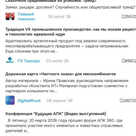
Сказочное средневековье на упаковке. Тренд?
Замки, рыцари, доспехи? Случайность или общеотраслевой тренд?
Главный
30 июля '26
255
технолог
Традиция VS промышленное производство: как мы искали рецепт
и технологию идеальной ндуи
Адаптировать аутентичный продукт под реалии современного
мясоперерабатывающего предприятия — задача нетривиальная.
Еще сложнее при этом не...
ГК Тэкспро
03 июля '26
899
Дорожная карта «Честного знака» для мясокомбинатов
Автор материала – Ирина Правская, руководитель направления
разработки «Константа ИТ» Материал подготовлен совместно с
партнером комьюнити по...
Digital4food
08 апреля '26
2267
Конференция "Будущее АПК" (Видео выступлений)
В пятницу, 20 марта 2026 года прошел форум АПК 360, где
принимало участие много именитых и известных отраслевых
деятелей и...