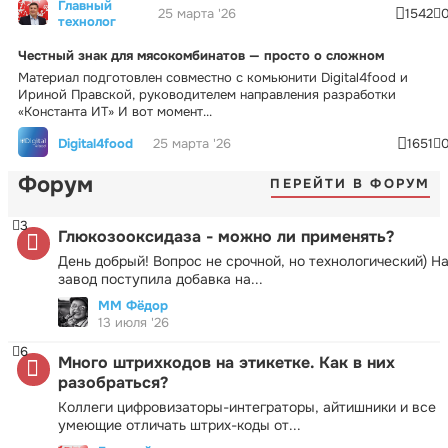
Главный
25 марта '26
1542
технолог
Честный знак для мясокомбинатов — просто о сложном
Материал подготовлен совместно с комьюнити Digital4food и
Ириной Правской, руководителем направления разработки
«Константа ИТ» И вот момент...
Digital4food
25 марта '26
1651
Форум
ПЕРЕЙТИ В ФОРУМ
3
Глюкозооксидаза - можно ли применять?
День добрый! Вопрос не срочной, но технологический) Н
завод поступила добавка на...
ММ Фёдор
13 июля '26
6
Много штрихкодов на этикетке. Как в них
разобраться?
Коллеги цифровизаторы-интеграторы, айтишники и все
умеющие отличать штрих-коды от...