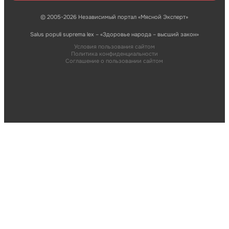
© 2005-2026 Независимый портал «Мясной Эксперт»
Salus populi suprema lex – «Здоровье народа – высший закон»
Условия пользования сайтом
Политика конфиденциальности
Соглашение о пользовании сайтом