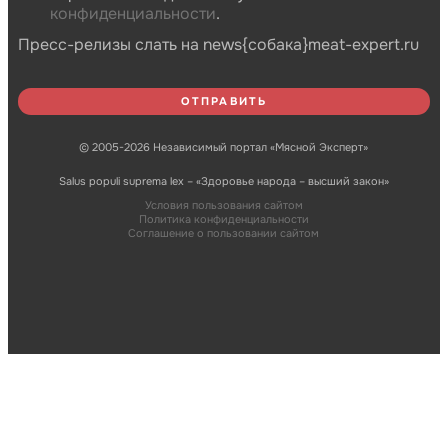
конфиденциальности
.
Пресс-релизы слать на news{собака}meat-expert.ru
© 2005-2026 Независимый портал «Мясной Эксперт»
Salus populi suprema lex – «Здоровье народа – высший закон»
Условия пользования сайтом
Политика конфиденциальности
Соглашение о пользовании сайтом