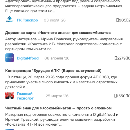
Адаптировать аутентичный продукт под реалии современного
мясоперерабатывающего предприятия — задача нетривиальная.
Еще сложнее при этом не...
ГК Тэкспро
03 июля '26
905
Дорожная карта «Честного знака» для мясокомбинатов
Автор материала – Ирина Правская, руководитель направления
разработки «Константа ИТ» Материал подготовлен совместно с
партнером комьюнити по...
Digital4food
08 апреля '26
2279
Конференция "Будущее АПК" (Видео выступлений)
В пятницу, 20 марта 2026 года прошел форум АПК 360, где
принимало участие много именитых и известных отраслевых
деятелей и...
Главный
25 марта '26
1550
технолог
Честный знак для мясокомбинатов — просто о сложном
Материал подготовлен совместно с комьюнити Digital4food и
Ириной Правской, руководителем направления разработки
«Константа ИТ» И вот момент...