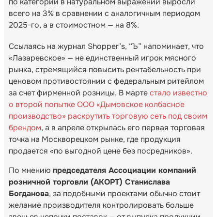
по категории в натуральном выражении выросли
всего на 3% в сравнении с аналогичным периодом
2025-го, а в стоимостном — на 8%.
Ссылаясь на журнал Shopper’s, “Ъ” напоминает, что
«Лазаревское» — не единственный игрок мясного
рынка, стремящийся повысить рентабельность при
ценовом противостоянии с федеральным ритейлом
за счет фирменной розницы. В марте
стало известно
о второй попытке ООО «Дымовское колбасное
производство» раскрутить торговую сеть под своим
брендом
, а в апреле открылась его первая торговая
точка на Москворецком рынке, где продукция
продается «по выгодной цене без посредников».
По мнению
председателя Ассоциации компаний
розничной торговли (АКОРТ) Станислава
Богданова
, за подобными проектами обычно стоит
желание производителя контролировать больше
звеньев цепочки поставок — от выпуска продукции