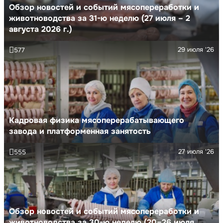
Обзор новостей и событий мясопереработки и
животноводства за 31-ю неделю (27 июля – 2
августа 2026 г.)
29 июля '26
577
Кадровая физика мясоперерабатывающего
завода и платформенная занятость
27 июля '26
555
Обзор новостей и событий мясопереработки и
животноводства за 30-ю неделю (20–26 июля