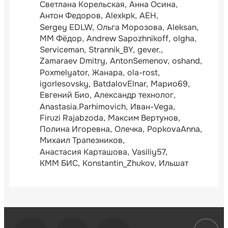
Светлана Корельская
Анна Осина
Антон Федоров
Alexkpk
АЕН
Sergey EDLW
Ольга Морозова
Aleksan
ММ Фёдор
Andrew Sapozhnikoff
olgha
Serviceman
Strannik_BY
gever.
Zamaraev Dmitry
AntonSemenov
oshand
Poxmelyator
Жанара
ola-rost
igorlesovsky
BatdalovElnar
Марио69
Евгений Био
Александр технолог
Anastasia.Parhimovich
Иван-Vega
Firuzi Rajabzoda
Максим Вертунов
Полина Игоревна
Олечка
PopkovaAnna
Михаил Трапезников
Анастасия Карташова
Vasiliy57
КММ БИС
Konstantin_Zhukov
Ильшат