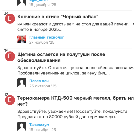
15 декабря '25
4
Копчение в стиле "Черный кабан"
ну или креазот и деготь вам на стол для вашей печени.
снято в ноябре 2025...
Главный технолог
27 ноября '25
5
Щетина остается на полутуши после
обесволашивания
Здравствуйте. Остаётся щетина после обесволашивания
Пробовали увеличение циклов, замену бил,...
Павел пан
25 октября '25
2
Термокамера КТД-500 черный металл, брать ил
нет?
Здравствуйте, уважаемые! Посоветуйте, пожалуйста.
Предлагают по 80000 рублей две термокамеры...
Талалихум
15 октября '25