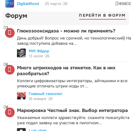
Digital4food
25 марта '26
1658
Форум
ПЕРЕЙТИ В ФОРУМ
3
Глюкозооксидаза - можно ли применять?
День добрый! Вопрос не срочной, но технологический) Н
завод поступила добавка на...
ММ Фёдор
13 июля '26
6
Много штрихкодов на этикетке. Как в них
разобраться?
Коллеги цифровизаторы-интеграторы, айтишники и все
умеющие отличать штрих-коды от...
Главный технолог
16 января '26
8
Маркировка Честный знак. Выбор интегратора
Уважаемые коллеги здравствуйте. скажите пожалуйста 
уже подал заявку на участие в пилотном...
Lyal_chek