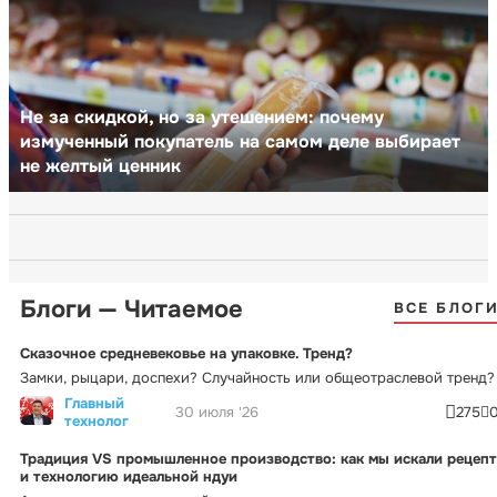
Не за скидкой, но за утешением: почему
измученный покупатель на самом деле выбирает
не желтый ценник
Блоги — Читаемое
ВСЕ БЛОГ
Сказочное средневековье на упаковке. Тренд?
Замки, рыцари, доспехи? Случайность или общеотраслевой тренд?
Главный
30 июля '26
275
технолог
Традиция VS промышленное производство: как мы искали рецепт
и технологию идеальной ндуи