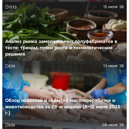
15 июля '26
1033
Анализ рынка замороженных полуфабрикатов в
тесте: тренды, точки роста и технологические
решения
13 июля '26
839
Обзор новостей и событий мясопереработки и
животноводства за 28-ю неделю (6–12 июля 2026
г.)
08 июля '26
936