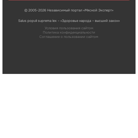
© 2005-2026 Независимый портал «Мясной Эксперт»
Salus populi suprema lex – «Здоровье народа – высший закон»
Условия пользования сайтом
Политика конфиденциальности
Соглашение о пользовании сайтом