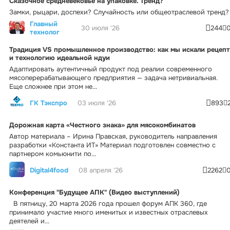
Сказочное средневековье на упаковке. Тренд?
Замки, рыцари, доспехи? Случайность или общеотраслевой тренд?
Главный
30 июля '26
244
технолог
Традиция VS промышленное производство: как мы искали рецепт
и технологию идеальной ндуи
Адаптировать аутентичный продукт под реалии современного
мясоперерабатывающего предприятия — задача нетривиальная.
Еще сложнее при этом не...
ГК Тэкспро
03 июля '26
893
Дорожная карта «Честного знака» для мясокомбинатов
Автор материала – Ирина Правская, руководитель направления
разработки «Константа ИТ» Материал подготовлен совместно с
партнером комьюнити по...
Digital4food
08 апреля '26
2262
Конференция "Будущее АПК" (Видео выступлений)
В пятницу, 20 марта 2026 года прошел форум АПК 360, где
принимало участие много именитых и известных отраслевых
деятелей и...