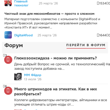
Главный
25 марта '26
1534
технолог
Честный знак для мясокомбинатов — просто о сложном
Материал подготовлен совместно с комьюнити Digital4food и
Ириной Правской, руководителем направления разработки
«Константа ИТ» И вот момент...
Digital4food
25 марта '26
1644
Форум
ПЕРЕЙТИ В ФОРУМ
3
Глюкозооксидаза - можно ли применять?
День добрый! Вопрос не срочной, но технологический) Н
завод поступила добавка на...
ММ Фёдор
13 июля '26
6
Много штрихкодов на этикетке. Как в них
разобраться?
Коллеги цифровизаторы-интеграторы, айтишники и все
умеющие отличать штрих-коды от...