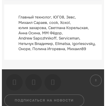
Главный технолог
ЮГ08
Зевс
Михаил Сараев
cook
Xoxol
юлия захарова
Светлана Корельская
Анна Осина
ММ Фёдор
Andrew Sapozhnikoff
Serviceman
Нетычук Владимир
Ellmatsa
igorlesovsky
Оноре
Полина Игоревна
Михаил89
ПОДПИСАТЬСЯ НА НОВОСТИ