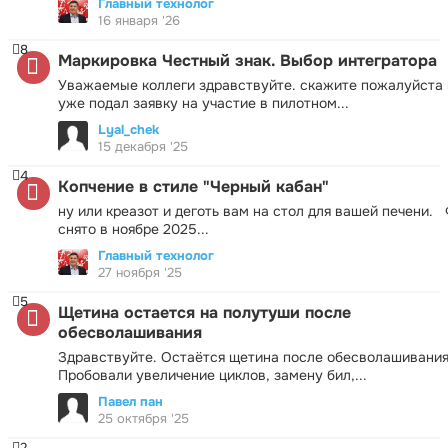
Главный технолог
16 января '26
8
Маркировка Честный знак. Выбор интегратора
Уважаемые коллеги здравствуйте. скажите пожалуйста 
уже подал заявку на участие в пилотном...
Lyal_chek
15 декабря '25
4
Копчение в стиле "Черный кабан"
ну или креазот и деготь вам на стол для вашей печени.
снято в ноябре 2025...
Главный технолог
27 ноября '25
5
Щетина остается на полутуши после
обесволашивания
Здравствуйте. Остаётся щетина после обесволашивания
Пробовали увеличение циклов, замену бил,...
Павел пан
25 октября '25
2