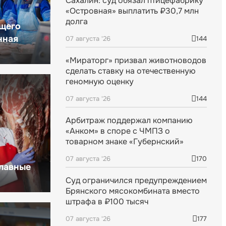
Сахалин: суд обязал птицефабрику
«Островная» выплатить ₽30,7 млн
долга
щего
нная
07 августа '26
144
«Мираторг» призвал животноводов
сделать ставку на отечественную
геномную оценку
07 августа '26
144
Арбитраж поддержал компанию
«Анком» в споре с ЧМПЗ о
товарном знаке «Губернский»
07 августа '26
170
главные
Суд ограничился предупреждением
Брянского мясокомбината вместо
штрафа в ₽100 тысяч
07 августа '26
177