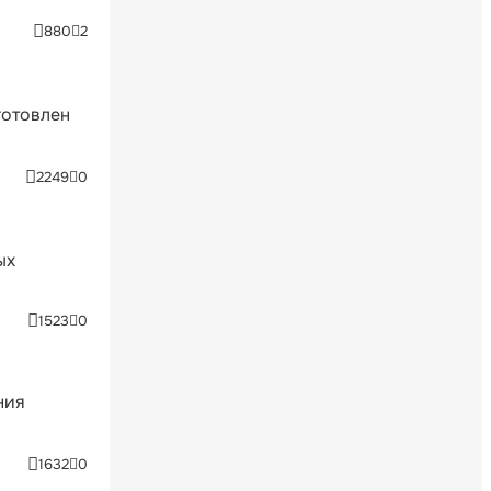
880
2
готовлен
2249
0
ых
1523
0
ния
1632
0