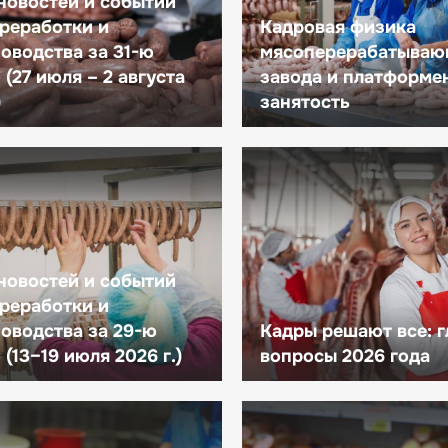
новостей и событий
реработки и
Кадровая физика
оводства за 31-ю
мясоперерабатываю
(27 июля – 2 августа
завода и платформе
)
занятость
новостей и событий
реработки и
оводства за 29-ю
Кадры решают все: 
(13–19 июля 2026 г.)
вопросы 2026 года