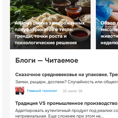
Анализ рынка замороженных
Обзор 
полуфабрикатов в тесте:
мясопе
тренды, точки роста и
животн
технологические решения
неделю 
Блоги — Читаемое
Сказочное средневековье на упаковке. Тр
Замки, рыцари, доспехи? Случайность или общео
Главный технолог
30 июля '26
Традиция VS промышленное производство: 
Адаптировать аутентичный продукт под реалии 
нетривиальная. Еще сложнее при этом не...