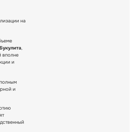
ализации на
бъеме
Букулита
,
й вполне
кции и
 полным
ерной и
артию
ят
одственный