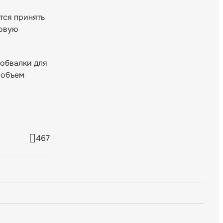
тся принять
новую
обвалки для
 объем
467