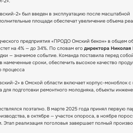
-2».
евский-2» был введен в эксплуатацию после масштабной
ополнительные площади обеспечат увеличение объема ре
дческого предприятия «ПРОДО Омский бекон» в общем о
стет на 4% — до 34%. По словам его
директора Николая 
ки — значимое событие. Команда поставила перед собо
в намеченные сроки, обеспечить высокое качество проду
о процесса
вский-2» в Омской области включает корпус-моноблок с
а для подготовки ремонтного молодняка, объекты инжен
ствлялся поэтапно. В марте 2025 года принял первую п
зводства, в октябре — участок опороса, в ноябре порос
. Этап реализация поголовья завершает полный произв