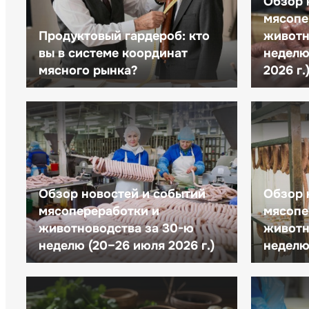
Обзор 
мясопе
Продуктовый гардероб: кто
животн
вы в системе координат
неделю 
мясного рынка?
2026 г.
Обзор новостей и событий
Обзор 
мясопереработки и
мясопе
животноводства за 30-ю
животн
неделю (20–26 июля 2026 г.)
неделю 