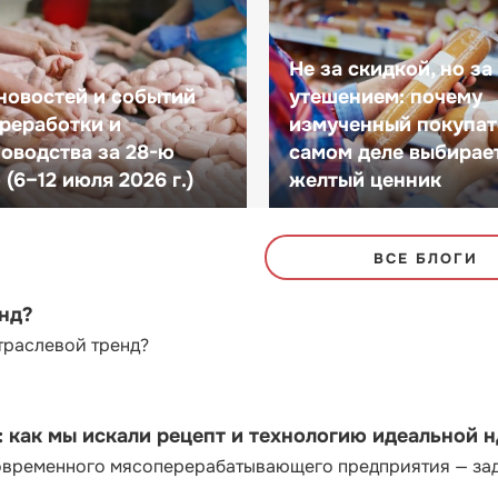
Не за скидкой, но за
новостей и событий
утешением: почему
реработки и
измученный покупат
оводства за 28-ю
самом деле выбирае
(6–12 июля 2026 г.)
желтый ценник
ВСЕ БЛОГИ
енд?
траслевой тренд?
как мы искали рецепт и технологию идеальной 
современного мясоперерабатывающего предприятия — за