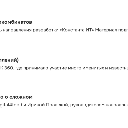
сокомбинатов
ь направления разработки «Константа ИТ» Материал под
плений)
К 360, где принимало участие много именитых и известн
то о сложном
gital4food и Ириной Правской, руководителем направле