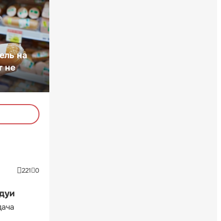
ель на
т не
221
0
ндуи
дача