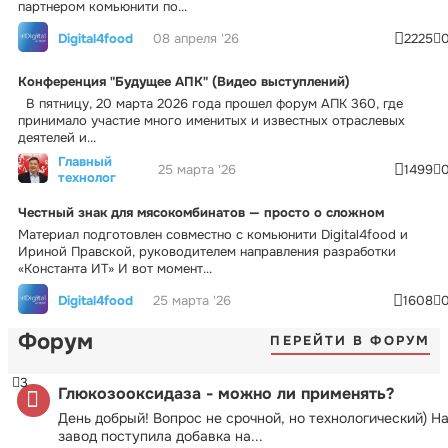
партнером комьюнити по...
Digital4food
08 апреля '26
2225
Конференция "Будущее АПК" (Видео выступлений)
В пятницу, 20 марта 2026 года прошел форум АПК 360, где
принимало участие много именитых и известных отраслевых
деятелей и...
Главный
25 марта '26
1499
технолог
Честный знак для мясокомбинатов — просто о сложном
Материал подготовлен совместно с комьюнити Digital4food и
Ириной Правской, руководителем направления разработки
«Константа ИТ» И вот момент...
Digital4food
25 марта '26
1608
Форум
ПЕРЕЙТИ В ФОРУМ
3
Глюкозооксидаза - можно ли применять?
День добрый! Вопрос не срочной, но технологический) Н
завод поступила добавка на...