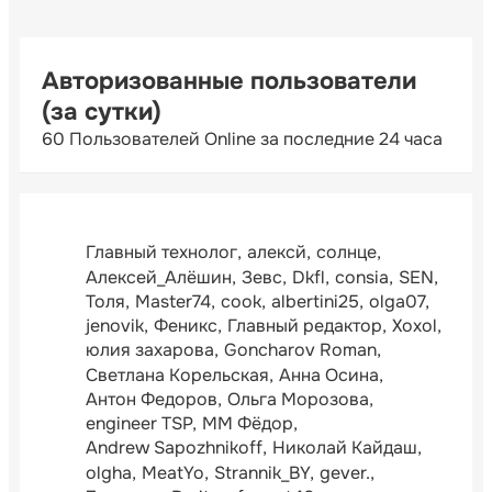
Авторизованные пользователи
(за сутки)
60 Пользователей Online за последние 24 часа
Главный технолог
алексй
солнце
Алексей_Алёшин
Зевс
Dkfl
consia
SEN
Толя
Master74
cook
albertini25
olga07
jenovik
Феникс
Главный редактор
Xoxol
юлия захарова
Goncharov Roman
Светлана Корельская
Анна Осина
Антон Федоров
Ольга Морозова
engineer TSP
ММ Фёдор
Andrew Sapozhnikoff
Николай Кайдаш
olgha
MeatYo
Strannik_BY
gever.