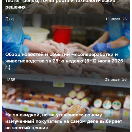
тесте: тренды, точки роста и технологические
решения
13 июля '26
771
Обзор новостей и событий мясопереработки и
животноводства за 28-ю неделю (6–12 июля 2026
г.)
08 июля '26
865
Не за скидкой, но за утешением: почему
измученный покупатель на самом деле выбирает
не желтый ценник