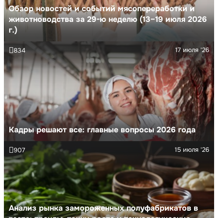
Обзор новостей и событий мясопереработки и
животноводства за 29-ю неделю (13–19 июля 2026
г.)
17 июля '26
834
Кадры решают все: главные вопросы 2026 года
15 июля '26
907
Анализ рынка замороженных полуфабрикатов в