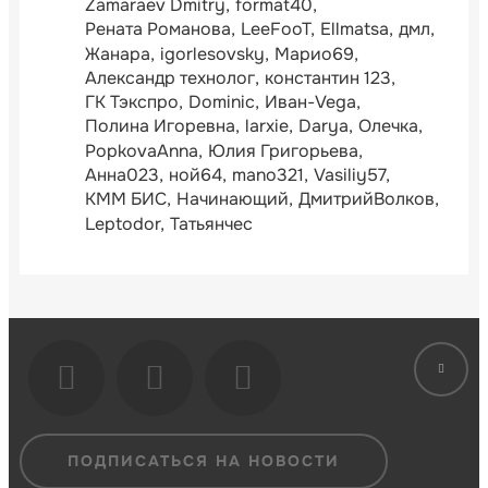
Zamaraev Dmitry
format40
Рената Романова
LeeFooT
Ellmatsa
дмл
Жанара
igorlesovsky
Марио69
Александр технолог
константин 123
ГК Тэкспро
Dominic
Иван-Vega
Полина Игоревна
larxie
Darya
Олечка
PopkovaAnna
Юлия Григорьева
Анна023
ной64
mano321
Vasiliy57
КММ БИС
Начинающий
ДмитрийВолков
Leptodor
Татьянчес
ПОДПИСАТЬСЯ НА НОВОСТИ