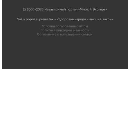
© 2005-2026 Независимый портал «Мясной Эксперт»
Salus populi suprema lex – «Здоровье народа – высший закон»
Условия пользования сайтом
Политика конфиденциальности
Соглашение о пользовании сайтом