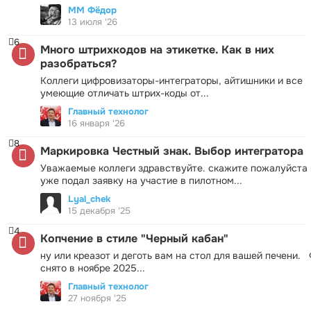
ММ Фёдор
13 июля '26
6
Много штрихкодов на этикетке. Как в них
разобраться?
Коллеги цифровизаторы-интеграторы, айтишники и все
умеющие отличать штрих-коды от...
Главный технолог
16 января '26
8
Маркировка Честный знак. Выбор интегратора
Уважаемые коллеги здравствуйте. скажите пожалуйста 
уже подал заявку на участие в пилотном...
Lyal_chek
15 декабря '25
4
Копчение в стиле "Черный кабан"
ну или креазот и деготь вам на стол для вашей печени.
снято в ноябре 2025...
Главный технолог
27 ноября '25