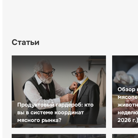
Статьи
Обзор 
мясопе
Продуктовый гардероб: кто
животн
вы в системе координат
неделю 
мясного рынка?
2026 г.