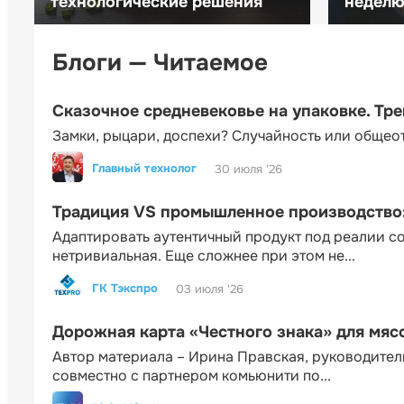
технологические решения
неделю 
Блоги — Читаемое
Сказочное средневековье на упаковке. Тр
Замки, рыцари, доспехи? Случайность или общео
Главный технолог
30 июля '26
Традиция VS промышленное производство: 
Адаптировать аутентичный продукт под реалии 
нетривиальная. Еще сложнее при этом не...
ГК Тэкспро
03 июля '26
Дорожная карта «Честного знака» для мя
Автор материала – Ирина Правская, руководител
совместно с партнером комьюнити по...