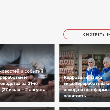
СМОТРЕТЬ В
новостей и событий
реработки и
Кадровая физика
оводства за 31-ю
мясоперерабатываю
(27 июля – 2 августа
завода и платформе
)
занятость