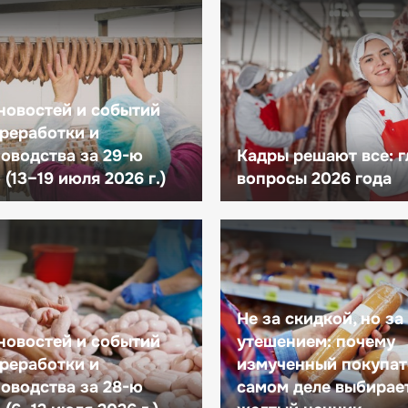
новостей и событий
реработки и
оводства за 29-ю
Кадры решают все: 
(13–19 июля 2026 г.)
вопросы 2026 года
Не за скидкой, но за
новостей и событий
утешением: почему
реработки и
измученный покупат
оводства за 28-ю
самом деле выбирае