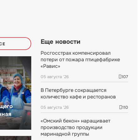
Еще новости
СЕ
Росгосстрах компенсировал
потери от пожара птицефабрике
«Равис»
05 августа '26
107
В Петербурге сокращается
количество кафе и ресторанов
щего
05 августа '26
110
нная
«Омский бекон» наращивает
производство продукции
маринадной группы