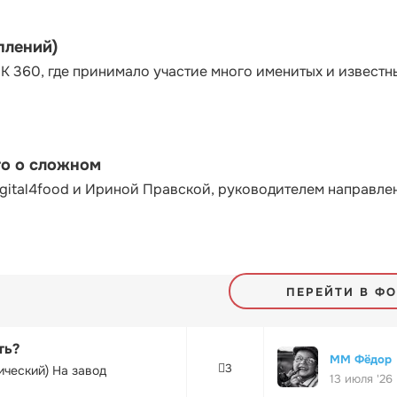
плений)
К 360, где принимало участие много именитых и известн
то о сложном
gital4food и Ириной Правской, руководителем направле
ПЕРЕЙТИ В Ф
ть?
ММ Фёдор
3
ический) На завод
13 июля '26