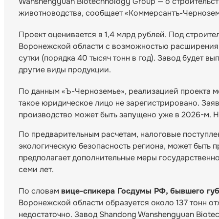
Wanshengyuan Biotechnology Group — о строительст
животноводства, сообщает «Коммерсантъ-Чернозем
Проект оценивается в 1,4 млрд рублей. Под строите
Воронежской области с возможностью расширения д
сутки (порядка 40 тысяч тонн в год). Завод будет 
другие виды продукции.
По данным «Ъ-Черноземье», реализацией проекта м
такое юридическое лицо не зарегистрировано. Заяв
производство может быть запущено уже в 2026-м. 
По предварительным расчетам, налоговые поступле
экологическую безопасность региона, может быть п
предполагает дополнительные меры государственно
семи лет.
По словам
вице-спикера Госдумы РФ, бывшего гу
Воронежской области образуется около 137 тонн от
недостаточно. Завод Shandong Wanshengyuan Biote