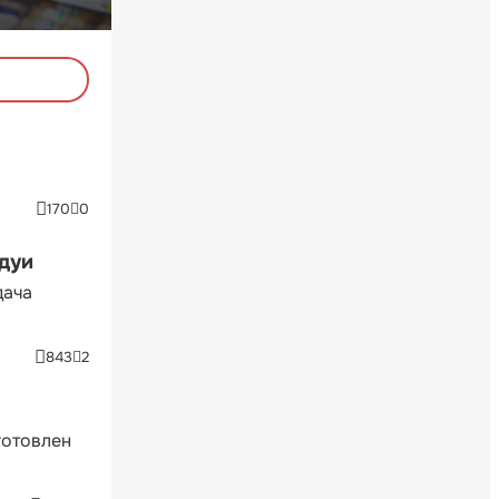
170
0
ндуи
дача
843
2
готовлен