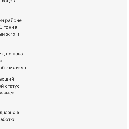
отходов
ком районе
0 тонн в
ный жир и
», но пока
и
абочих мест.
шающий
ой статус
ревысит
едневно в
работки