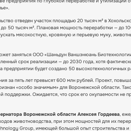
ве предприятия по глубокой переработке и утилизации 
ье».
льство отведен участок площадью 20 тысяч м² в Хохольс
о 50 тысяч м². Плановая мощность переработки — до 10
выпускать мясокостную, кровяную и перьевую муку, живот
ожет заняться ООО «Шаньдун Ваншэнюань Биотехнологии
ленный срок реализации — до 2030 года, хотя фактическ
На предприятии будет создано 50 высокотехнологичных р
ния за пять лет превысят 600 млн рублей. Проект, повы
ризнан «особо значимым» для Воронежской области. Так
й поддержки. Ожидается, что срок его окупаемости не п
бернатора Воронежской области Алексея Гордеева
, еж
ходов животноводства, при этом мощностей для их пере
chnology Group, имеющей большой опыт строительства и