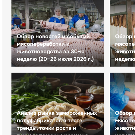
Обзор новостей и событий
Обзор 
мясопереработки и
мясопе
животноводства за 30-ю
животн
неделю (20–26 июля 2026 г.)
неделю 
Анализ рынка замороженных
Обзор 
полуфабрикатов в тесте:
мясопе
тренды, точки роста и
животн