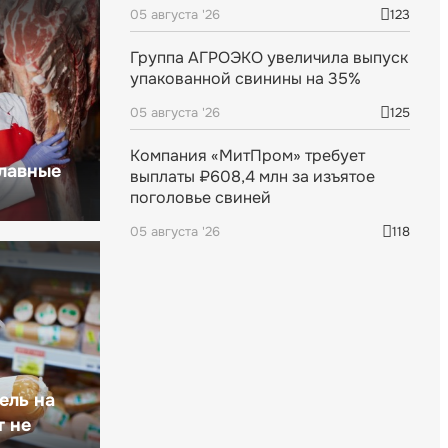
05 августа '26
123
Группа АГРОЭКО увеличила выпуск
упакованной свинины на 35%
05 августа '26
125
Компания «МитПром» требует
главные
выплаты ₽608,4 млн за изъятое
поголовье свиней
05 августа '26
118
ель на
т не