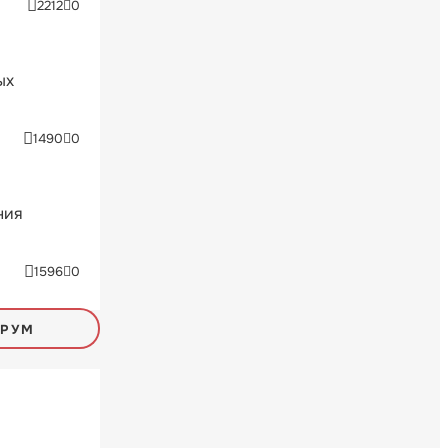
2212
0
ых
1490
0
ния
1596
0
ОРУМ