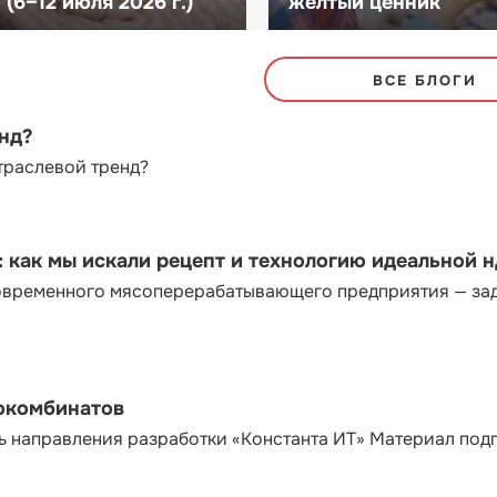
(6–12 июля 2026 г.)
желтый ценник
ВСЕ БЛОГИ
енд?
траслевой тренд?
как мы искали рецепт и технологию идеальной 
современного мясоперерабатывающего предприятия — за
сокомбинатов
ь направления разработки «Константа ИТ» Материал под