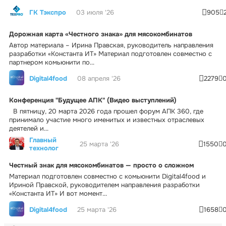
ГК Тэкспро
03 июля '26
905
Дорожная карта «Честного знака» для мясокомбинатов
Автор материала – Ирина Правская, руководитель направления
разработки «Константа ИТ» Материал подготовлен совместно с
партнером комьюнити по...
Digital4food
08 апреля '26
2279
Конференция "Будущее АПК" (Видео выступлений)
В пятницу, 20 марта 2026 года прошел форум АПК 360, где
принимало участие много именитых и известных отраслевых
деятелей и...
Главный
25 марта '26
1550
технолог
Честный знак для мясокомбинатов — просто о сложном
Материал подготовлен совместно с комьюнити Digital4food и
Ириной Правской, руководителем направления разработки
«Константа ИТ» И вот момент...
Digital4food
25 марта '26
1658