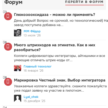
Форум
ПЕРЕЙТИ В ФОРУМ
3
Глюкозооксидаза - можно ли применять?
День добрый! Вопрос не срочной, но технологический) Н
завод поступила добавка на...
ММ Фёдор
13 июля '26
6
Много штрихкодов на этикетке. Как в них
разобраться?
Коллеги цифровизаторы-интеграторы, айтишники и все
умеющие отличать штрих-коды от...
Главный технолог
16 января '26
8
Маркировка Честный знак. Выбор интегратора
Уважаемые коллеги здравствуйте. скажите пожалуйста 
уже подал заявку на участие в пилотном...
Lyal_chek
15 декабря '25
4