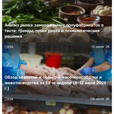
Анализ рынка замороженных полуфабрикатов в
тесте: тренды, точки роста и технологические
решения
13 июля '26
839
Обзор новостей и событий мясопереработки и
животноводства за 28-ю неделю (6–12 июля 2026
г.)
08 июля '26
936