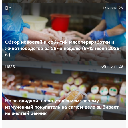
13 июля '26
751
Обзор новостей и событий мясопереработки и
животноводства за 28-ю неделю (6–12 июля 2026
г.)
08 июля '26
836
Не за скидкой, но за утешением: почему
измученный покупатель на самом деле выбирает
не желтый ценник