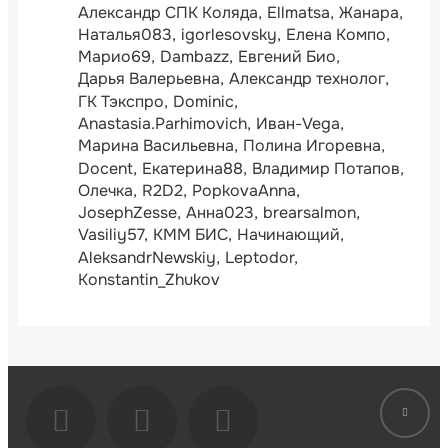
Александр СПК Коляда
Ellmatsa
Жанара
Наталья083
igorlesovsky
Елена Компо
Марио69
Dambazz
Евгений Био
Дарья Валерьевна
Александр технолог
ГК Тэкспро
Dominic
Anastasia.Parhimovich
Иван-Vega
Марина Васильевна
Полина Игоревна
Docent
Екатерина88
Владимир Потапов
Олечка
R2D2
PopkovaAnna
JosephZesse
Анна023
brearsalmon
Vasiliy57
КММ БИС
Начинающий
AleksandrNewskiy
Leptodor
Konstantin_Zhukov