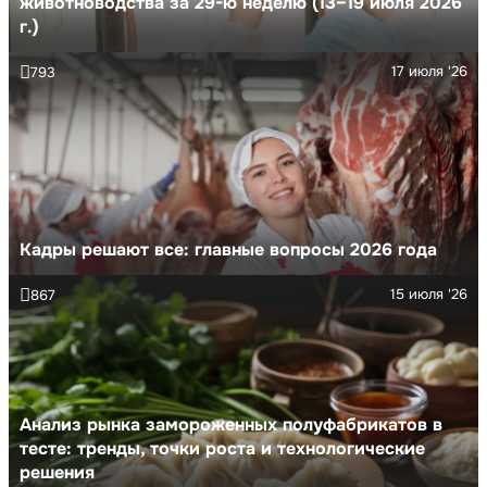
животноводства за 29-ю неделю (13–19 июля 2026
г.)
17 июля '26
793
Кадры решают все: главные вопросы 2026 года
15 июля '26
867
Анализ рынка замороженных полуфабрикатов в
тесте: тренды, точки роста и технологические
решения