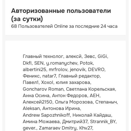
Авторизованные пользователи
(за сутки)
68 Пользователей Online за последние 24 часа
Главный технолог
алексй
Зевс
GiGi
Dkfl
SEN
y.romanychev
Potok
albertini25
mrfrolov
jenovik
DEVRO
Феникс
natar7
Главный редактор
Павел1
Xoxol
юлия захарова
Goncharov Roman
Светлана Корельская
Анна Осина
Антон Федоров
АЕН
Алексей2150
Ольга Морозова
Степаныч
Aleksan
Антонова Ирина
Andrew Sapozhnikoff
Николай Кайдаш
Амина Можаева
Дмитрий37
Strannik_BY
gever.
Zamaraev Dmitry
Khv27