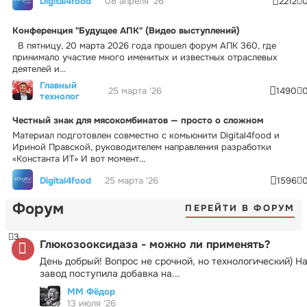
Digital4food
08 апреля '26
2212
Конференция "Будущее АПК" (Видео выступлений)
В пятницу, 20 марта 2026 года прошел форум АПК 360, где
принимало участие много именитых и известных отраслевых
деятелей и...
Главный
25 марта '26
1490
технолог
Честный знак для мясокомбинатов — просто о сложном
Материал подготовлен совместно с комьюнити Digital4food и
Ириной Правской, руководителем направления разработки
«Константа ИТ» И вот момент...
Digital4food
25 марта '26
1596
Форум
ПЕРЕЙТИ В ФОРУМ
3
Глюкозооксидаза - можно ли применять?
День добрый! Вопрос не срочной, но технологический) Н
завод поступила добавка на...
ММ Фёдор
13 июля '26