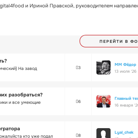
gital4food и Ириной Правской, руководителем направле
ПЕРЕЙТИ В Ф
ть?
ММ Фёдор
3
ический) На завод
13 июля '26
них разобраться?
Главный те
6
ники и все умеющие
16 января '2
егратора
Lyal_chek
8
ожалуйста кто уже подал