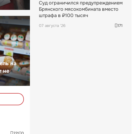
Суд ограничился предупреждением
Брянского мясокомбината вместо
штрафа в ₽100 тысяч
07 августа '26
171
ель на
т не
221
0