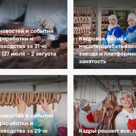
новостей и событий
реработки и
Кадровая физика
оводства за 31-ю
мясоперерабатываю
(27 июля – 2 августа
завода и платформе
)
занятость
новостей и событий
реработки и
оводства за 29-ю
Кадры решают все: 