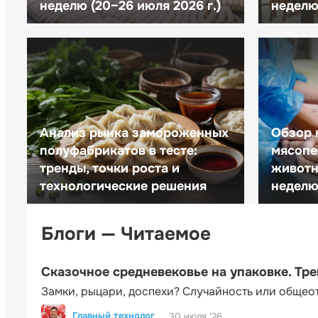
неделю (20–26 июля 2026 г.)
неделю 
Анализ рынка замороженных
Обзор 
полуфабрикатов в тесте:
мясопе
тренды, точки роста и
животн
технологические решения
неделю 
Блоги — Читаемое
Сказочное средневековье на упаковке. Тр
Замки, рыцари, доспехи? Случайность или общео
Главный технолог
30 июля '26