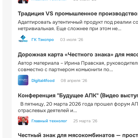
Традиция VS промышленное производство: 
Адаптировать аутентичный продукт под реалии 
нетривиальная. Еще сложнее при этом не...
ГК Тэкспро
03 июля '26
Дорожная карта «Честного знака» для мя
Автор материала – Ирина Правская, руководител
совместно с партнером комьюнити по...
Digital4food
08 апреля '26
Конференция "Будущее АПК" (Видео высту
В пятницу, 20 марта 2026 года прошел форум АП
отраслевых деятелей и...
Главный технолог
25 марта '26
Честный знак для мясокомбинатов — прос