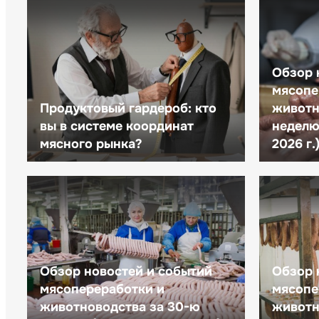
Обзор 
мясопе
Продуктовый гардероб: кто
животн
вы в системе координат
неделю 
мясного рынка?
2026 г.
Обзор новостей и событий
Обзор 
мясопереработки и
мясопе
животноводства за 30-ю
животн