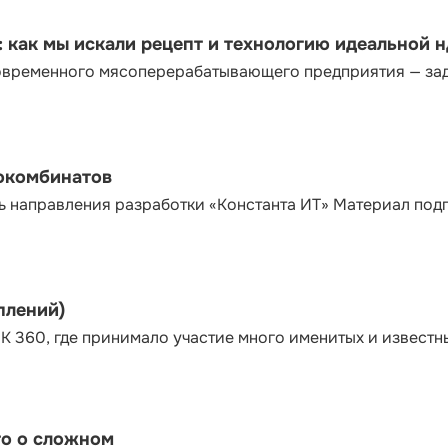
как мы искали рецепт и технологию идеальной 
современного мясоперерабатывающего предприятия — за
сокомбинатов
ь направления разработки «Константа ИТ» Материал под
плений)
К 360, где принимало участие много именитых и известн
то о сложном