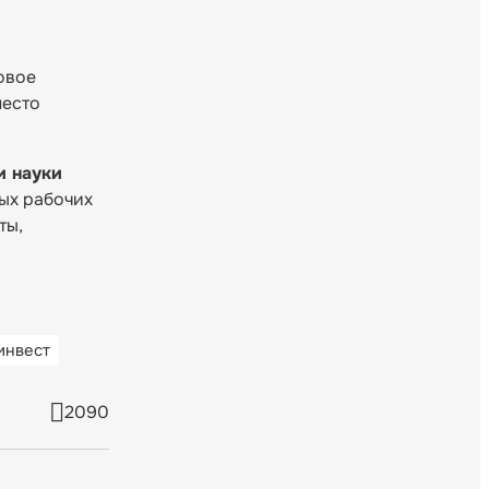
новое
место
и науки
ных рабочих
ты,
инвест
2090