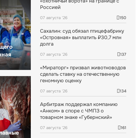
«охотничьи ворота» на границе с
Россией
07 августа '26
150
Сахалин: суд обязал птицефабрику
«Островная» выплатить ₽30,7 млн
долга
щего
нная
07 августа '26
137
«Мираторг» призвал животноводов
сделать ставку на отечественную
геномную оценку
07 августа '26
134
Арбитраж поддержал компанию
«Анком» в споре с ЧМПЗ о
товарном знаке «Губернский»
07 августа '26
161
главные