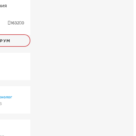
ния
1632
0
ОРУМ
хнолог
6