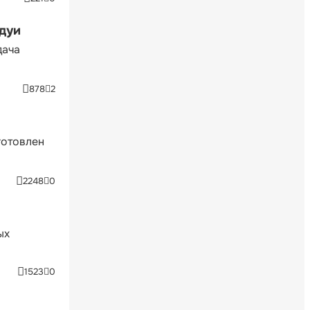
ндуи
дача
878
2
готовлен
2248
0
ых
1523
0