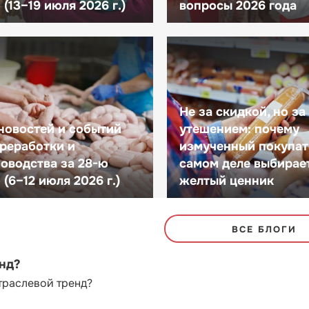
(13–19 июля 2026 г.)
вопросы 2026 года
Не за скидкой, но за
новостей и событий
утешением: почему
реработки и
измученный покупат
оводства за 28-ю
самом деле выбирае
(6–12 июля 2026 г.)
желтый ценник
ВСЕ БЛОГИ
енд?
траслевой тренд?