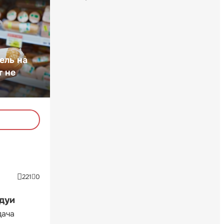
ель на
т не
221
0
ндуи
дача