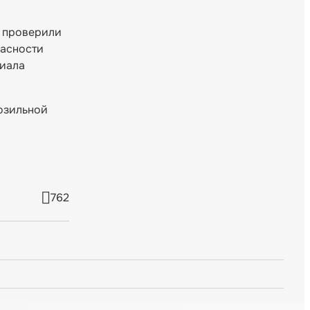
и проверили
пасности
лиала
озильной
762