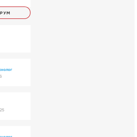
ОРУМ
хнолог
6
'25
хнолог