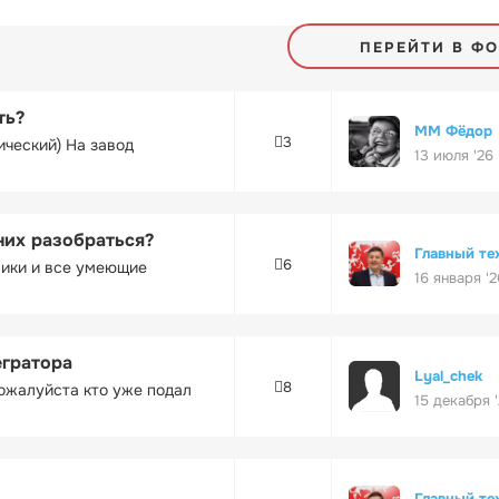
ПЕРЕЙТИ В Ф
ть?
ММ Фёдор
3
ический) На завод
13 июля '26
них разобраться?
Главный те
6
ники и все умеющие
16 января '2
егратора
Lyal_chek
8
ожалуйста кто уже подал
15 декабря 
Главный те