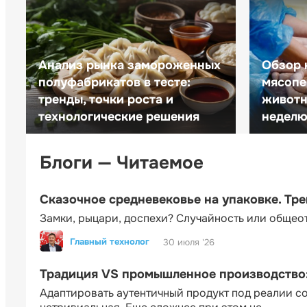
Анализ рынка замороженных
Обзор 
полуфабрикатов в тесте:
мясопе
тренды, точки роста и
животн
технологические решения
неделю 
Блоги — Читаемое
Сказочное средневековье на упаковке. Тр
Замки, рыцари, доспехи? Случайность или общео
Главный технолог
30 июля '26
Традиция VS промышленное производство: 
Адаптировать аутентичный продукт под реалии 