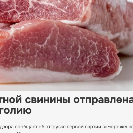
тной свинины отправлена
нголию
дзора сообщает об отгрузке первой партии замороженн