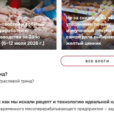
Не за скидкой, но за
новостей и событий
утешением: почему
реработки и
измученный покупат
оводства за 28-ю
самом деле выбирае
(6–12 июля 2026 г.)
желтый ценник
ВСЕ БЛОГИ
енд?
траслевой тренд?
как мы искали рецепт и технологию идеальной 
современного мясоперерабатывающего предприятия — за