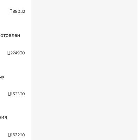
880
2
готовлен
2249
0
ых
1523
0
ния
1632
0