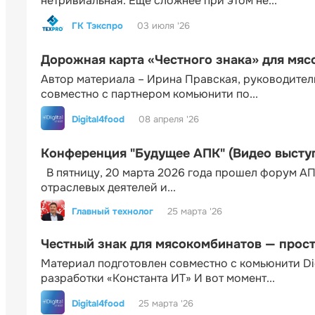
нетривиальная. Еще сложнее при этом не...
ГК Тэкспро
03 июля '26
Дорожная карта «Честного знака» для мя
Автор материала – Ирина Правская, руководител
совместно с партнером комьюнити по...
Digital4food
08 апреля '26
Конференция "Будущее АПК" (Видео высту
В пятницу, 20 марта 2026 года прошел форум АП
отраслевых деятелей и...
Главный технолог
25 марта '26
Честный знак для мясокомбинатов — прос
Материал подготовлен совместно с комьюнити Di
разработки «Константа ИТ» И вот момент...
Digital4food
25 марта '26