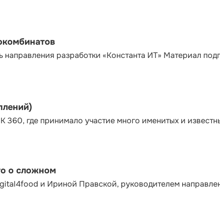
сокомбинатов
ь направления разработки «Константа ИТ» Материал под
плений)
К 360, где принимало участие много именитых и известн
то о сложном
gital4food и Ириной Правской, руководителем направле