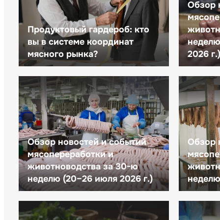
Обзор 
мясопе
Продуктовый гардероб: кто
животн
вы в системе координат
неделю 
мясного рынка?
2026 г.
Обзор новостей и событий
Обзор 
мясопереработки и
мясопе
животноводства за 30-ю
животн
неделю (20–26 июля 2026 г.)
неделю 