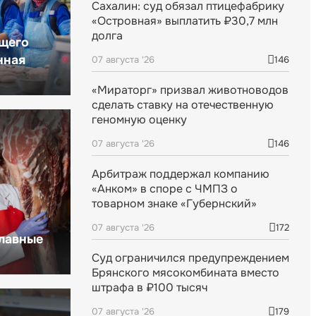
Сахалин: суд обязал птицефабрику
«Островная» выплатить ₽30,7 млн
долга
щего
нная
07 августа '26
146
«Мираторг» призвал животноводов
сделать ставку на отечественную
геномную оценку
07 августа '26
146
Арбитраж поддержал компанию
«Анком» в споре с ЧМПЗ о
товарном знаке «Губернский»
07 августа '26
172
главные
Суд ограничился предупреждением
Брянского мясокомбината вместо
штрафа в ₽100 тысяч
07 августа '26
179