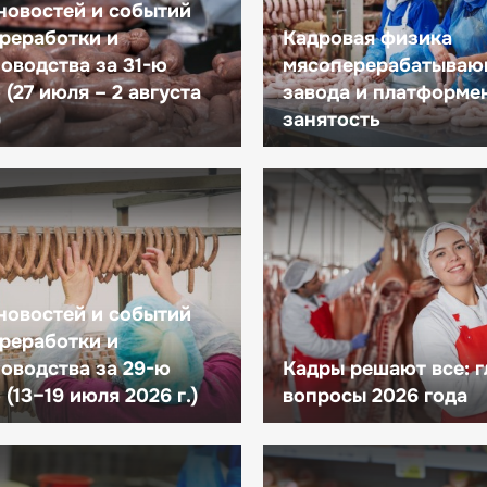
новостей и событий
реработки и
Кадровая физика
оводства за 31-ю
мясоперерабатываю
(27 июля – 2 августа
завода и платформе
)
занятость
новостей и событий
реработки и
оводства за 29-ю
Кадры решают все: 
(13–19 июля 2026 г.)
вопросы 2026 года