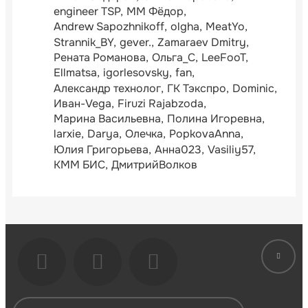
engineer TSP
ММ Фёдор
Andrew Sapozhnikoff
olgha
MeatYo
Strannik_BY
gever.
Zamaraev Dmitry
Рената Романова
Ольга_С
LeeFooT
Ellmatsa
igorlesovsky
fan
Александр технолог
ГК Тэкспро
Dominic
Иван-Vega
Firuzi Rajabzoda
Марина Васильевна
Полина Игоревна
larxie
Darya
Олечка
PopkovaAnna
Юлия Григорьева
Анна023
Vasiliy57
КММ БИС
ДмитрийВолков