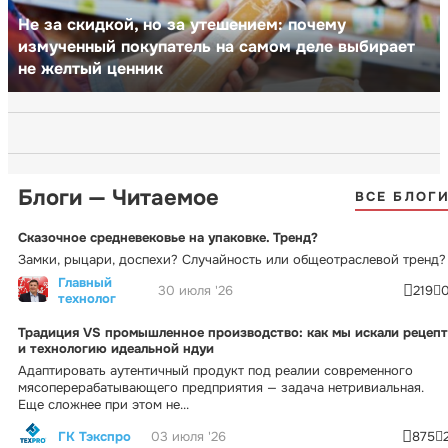
Не за скидкой, но за утешением: почему
измученный покупатель на самом деле выбирает
не желтый ценник
Блоги — Читаемое
ВСЕ БЛОГ
Сказочное средневековье на упаковке. Тренд?
Замки, рыцари, доспехи? Случайность или общеотраслевой тренд?
Главный
30 июля '26
219
технолог
Традиция VS промышленное производство: как мы искали рецепт
и технологию идеальной ндуи
Адаптировать аутентичный продукт под реалии современного
мясоперерабатывающего предприятия — задача нетривиальная.
Еще сложнее при этом не...
ГК Тэкспро
03 июля '26
875