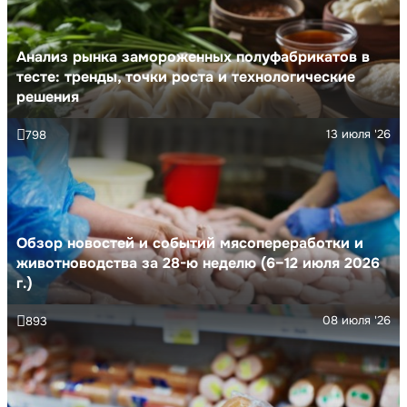
Анализ рынка замороженных полуфабрикатов в
тесте: тренды, точки роста и технологические
решения
13 июля '26
798
Обзор новостей и событий мясопереработки и
животноводства за 28-ю неделю (6–12 июля 2026
г.)
08 июля '26
893