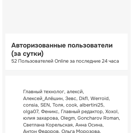
Авторизованные пользователи
(за сутки)
52 Пользователей Online за последние 24 часа
Главный технолог
алексй
Алексей_Алёшин
Зевс
Dkfl
Werroid
consia
SEN
Толя
cook
albertini25
olga07
Феникс
Главный редактор
Xoxol
юлия захарова
Olegm
Goncharov Roman
Светлана Корельская
Анна Осина
Антон Федоров
Ольга Морозова