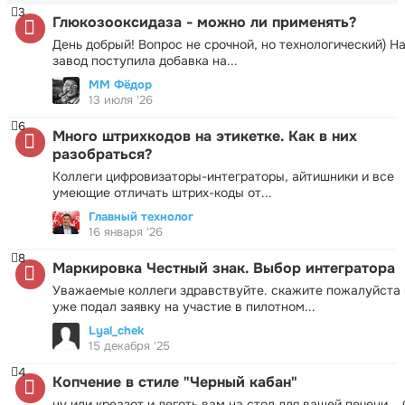
3
Глюкозооксидаза - можно ли применять?
День добрый! Вопрос не срочной, но технологический) Н
завод поступила добавка на...
ММ Фёдор
13 июля '26
6
Много штрихкодов на этикетке. Как в них
разобраться?
Коллеги цифровизаторы-интеграторы, айтишники и все
умеющие отличать штрих-коды от...
Главный технолог
16 января '26
8
Маркировка Честный знак. Выбор интегратора
Уважаемые коллеги здравствуйте. скажите пожалуйста 
уже подал заявку на участие в пилотном...
Lyal_chek
15 декабря '25
4
Копчение в стиле "Черный кабан"
ну или креазот и деготь вам на стол для вашей печени.