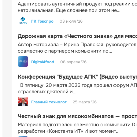
Адаптировать аутентичный продукт под реалии 
нетривиальная. Еще сложнее при этом не...
ГК Тэкспро
03 июля '26
Дорожная карта «Честного знака» для мя
Автор материала – Ирина Правская, руководител
совместно с партнером комьюнити по...
Digital4food
08 апреля '26
Конференция "Будущее АПК" (Видео высту
В пятницу, 20 марта 2026 года прошел форум АП
отраслевых деятелей и...
Главный технолог
25 марта '26
Честный знак для мясокомбинатов — прос
Материал подготовлен совместно с комьюнити Di
разработки «Константа ИТ» И вот момент...