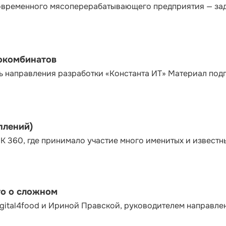
современного мясоперерабатывающего предприятия — за
сокомбинатов
ь направления разработки «Константа ИТ» Материал под
плений)
К 360, где принимало участие много именитых и известн
то о сложном
gital4food и Ириной Правской, руководителем направле