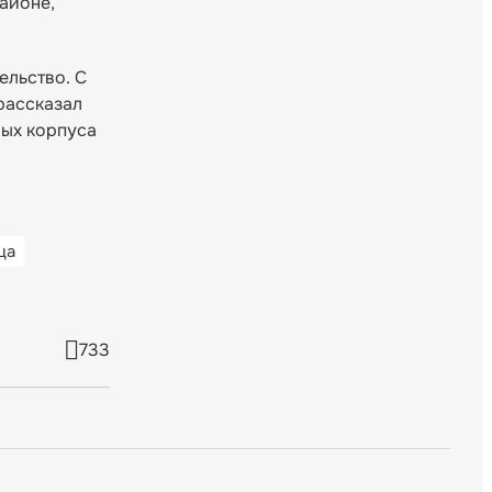
айоне,
ельство. С
рассказал
вых корпуса
ца
733