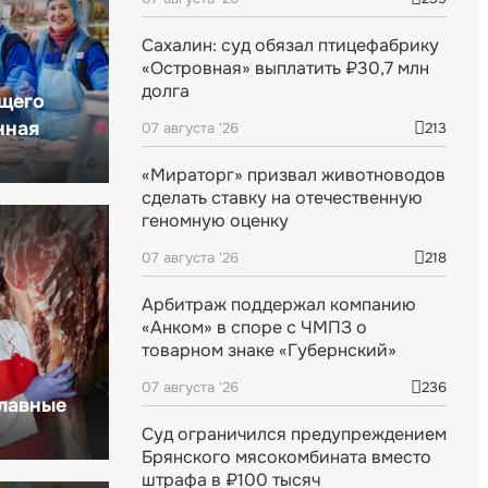
Сахалин: суд обязал птицефабрику
«Островная» выплатить ₽30,7 млн
долга
щего
нная
07 августа '26
213
«Мираторг» призвал животноводов
сделать ставку на отечественную
геномную оценку
07 августа '26
218
Арбитраж поддержал компанию
«Анком» в споре с ЧМПЗ о
товарном знаке «Губернский»
07 августа '26
236
главные
Суд ограничился предупреждением
Брянского мясокомбината вместо
штрафа в ₽100 тысяч