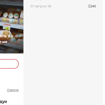
07 августа '26
240
ель на
т не
253
0
ндуи