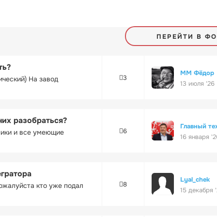
ПЕРЕЙТИ В Ф
ть?
ММ Фёдор
3
ический) На завод
13 июля '26
них разобраться?
Главный те
6
ники и все умеющие
16 января '2
егратора
Lyal_chek
8
ожалуйста кто уже подал
15 декабря 