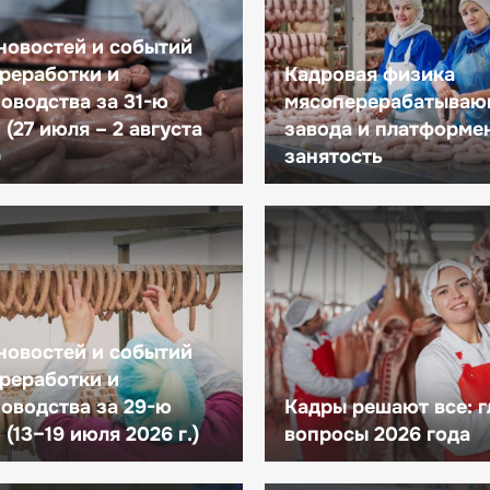
новостей и событий
реработки и
Кадровая физика
оводства за 31-ю
мясоперерабатываю
(27 июля – 2 августа
завода и платформе
)
занятость
новостей и событий
реработки и
оводства за 29-ю
Кадры решают все: 
(13–19 июля 2026 г.)
вопросы 2026 года