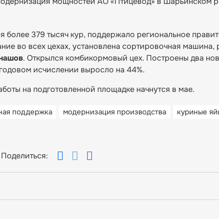
 модернизация мощностей АО «Птицевод» в Шарьинском р
 более 379 тысяч кур, поддержало региональное правит
ие во всех цехах, установлена сортировочная машина, 
гнашов
. Открылся комбикормовый цех. Построены два но
в годовом исчислении выросло на 44%.
аботы на подготовленной площадке начнутся в мае.
ная поддержка
модернизация производства
куриные яй
Поделиться: