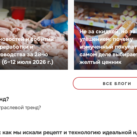
Не за скидкой, но за
новостей и событий
утешением: почему
реработки и
измученный покупат
оводства за 28-ю
самом деле выбирае
(6–12 июля 2026 г.)
желтый ценник
ВСЕ БЛОГИ
енд?
траслевой тренд?
как мы искали рецепт и технологию идеальной 