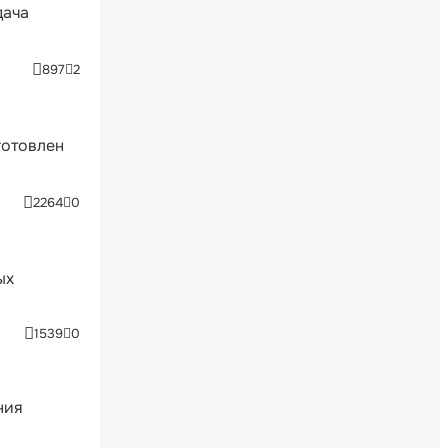
дача
897
2
готовлен
2264
0
ых
1539
0
ния