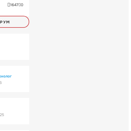
1647
0
ОРУМ
хнолог
6
'25