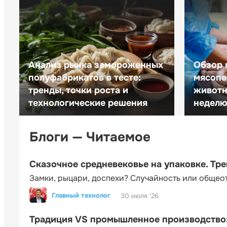
Анализ рынка замороженных
Обзор 
полуфабрикатов в тесте:
мясопе
тренды, точки роста и
животн
технологические решения
неделю 
Блоги — Читаемое
Сказочное средневековье на упаковке. Тр
Замки, рыцари, доспехи? Случайность или общео
Главный технолог
30 июля '26
Традиция VS промышленное производство: 