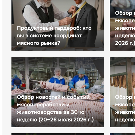
Обзор 
мясопе
Продуктовый гардероб: кто
животн
вы в системе координат
неделю 
мясного рынка?
2026 г.
Обзор новостей и событий
Обзор 
мясопереработки и
мясопе
животноводства за 30-ю
животн
неделю (20–26 июля 2026 г.)
неделю 