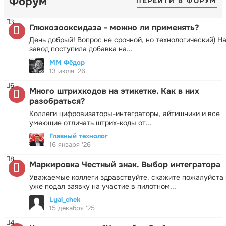
Форум
ПЕРЕЙТИ В ФОРУМ
3
Глюкозооксидаза - можно ли применять?
День добрый! Вопрос не срочной, но технологический) Н
завод поступила добавка на...
ММ Фёдор
13 июля '26
6
Много штрихкодов на этикетке. Как в них
разобраться?
Коллеги цифровизаторы-интеграторы, айтишники и все
умеющие отличать штрих-коды от...
Главный технолог
16 января '26
8
Маркировка Честный знак. Выбор интегратора
Уважаемые коллеги здравствуйте. скажите пожалуйста 
уже подал заявку на участие в пилотном...
Lyal_chek
15 декабря '25
4