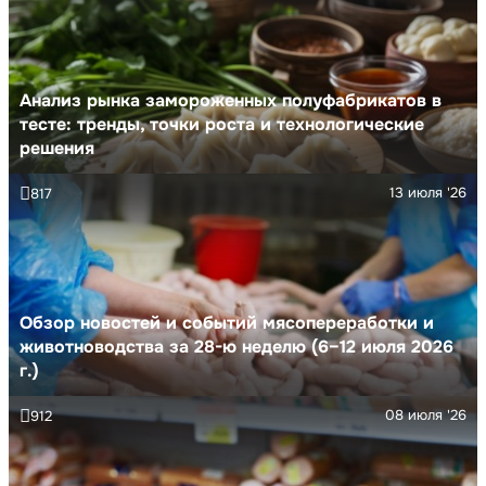
Анализ рынка замороженных полуфабрикатов в
тесте: тренды, точки роста и технологические
решения
13 июля '26
817
Обзор новостей и событий мясопереработки и
животноводства за 28-ю неделю (6–12 июля 2026
г.)
08 июля '26
912