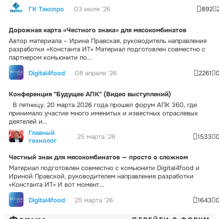
ГК Тэкспро
03 июля '26
892
Дорожная карта «Честного знака» для мясокомбинатов
Автор материала – Ирина Правская, руководитель направления
разработки «Константа ИТ» Материал подготовлен совместно с
партнером комьюнити по...
Digital4food
08 апреля '26
2261
Конференция "Будущее АПК" (Видео выступлений)
В пятницу, 20 марта 2026 года прошел форум АПК 360, где
принимало участие много именитых и известных отраслевых
деятелей и...
Главный
25 марта '26
1533
технолог
Честный знак для мясокомбинатов — просто о сложном
Материал подготовлен совместно с комьюнити Digital4food и
Ириной Правской, руководителем направления разработки
«Константа ИТ» И вот момент...
Digital4food
25 марта '26
1643