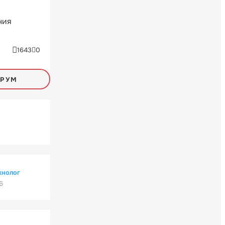
ния
1643
0
ОРУМ
хнолог
6