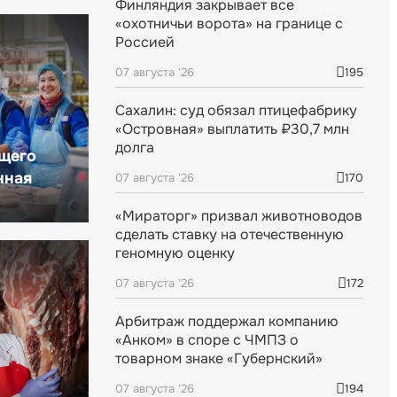
Финляндия закрывает все
«охотничьи ворота» на границе с
Россией
07 августа '26
195
Сахалин: суд обязал птицефабрику
«Островная» выплатить ₽30,7 млн
долга
щего
нная
07 августа '26
170
«Мираторг» призвал животноводов
сделать ставку на отечественную
геномную оценку
07 августа '26
172
Арбитраж поддержал компанию
«Анком» в споре с ЧМПЗ о
товарном знаке «Губернский»
07 августа '26
194