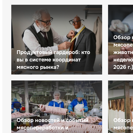
Обзор 
мясопе
Продуктовый гардероб: кто
животн
вы в системе координат
неделю 
мясного рынка?
2026 г.
Обзор новостей и событий
Обзор 
мясопереработки и
мясопе