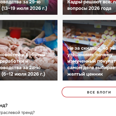
оводства за 29-ю
Кадры решают все: 
(13–19 июля 2026 г.)
вопросы 2026 года
Не за скидкой, но за
новостей и событий
утешением: почему
реработки и
измученный покупат
оводства за 28-ю
самом деле выбирае
(6–12 июля 2026 г.)
желтый ценник
ВСЕ БЛОГИ
енд?
траслевой тренд?