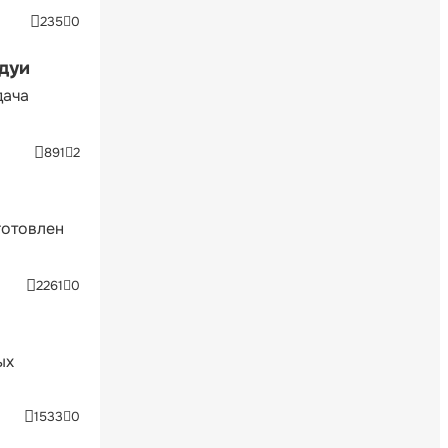
235
0
ндуи
дача
891
2
готовлен
2261
0
ых
1533
0