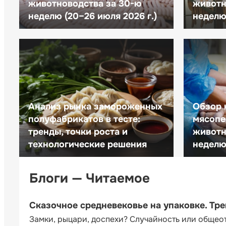
животноводства за 30-ю
животн
неделю (20–26 июля 2026 г.)
неделю 
Анализ рынка замороженных
Обзор 
полуфабрикатов в тесте:
мясопе
тренды, точки роста и
животн
технологические решения
неделю 
Блоги — Читаемое
Сказочное средневековье на упаковке. Тр
Замки, рыцари, доспехи? Случайность или общео