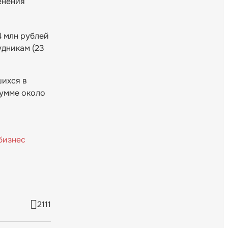
енения
4 млн рублей
удникам (23
шихся в
сумме около
бизнес
2111