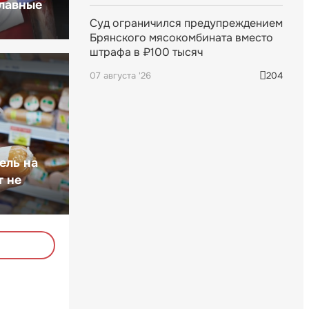
главные
Суд ограничился предупреждением
Брянского мясокомбината вместо
штрафа в ₽100 тысяч
07 августа '26
204
ель на
т не