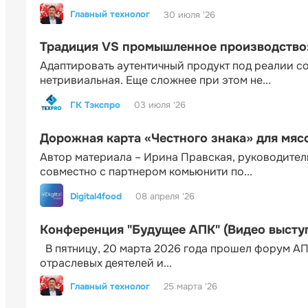
Главный технолог
30 июля '26
Традиция VS промышленное производство: 
Адаптировать аутентичный продукт под реалии 
нетривиальная. Еще сложнее при этом не...
ГК Тэкспро
03 июля '26
Дорожная карта «Честного знака» для мя
Автор материала – Ирина Правская, руководител
совместно с партнером комьюнити по...
Digital4food
08 апреля '26
Конференция "Будущее АПК" (Видео высту
В пятницу, 20 марта 2026 года прошел форум АП
отраслевых деятелей и...
Главный технолог
25 марта '26