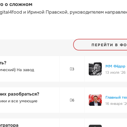
то о сложном
gital4food и Ириной Правской, руководителем направле
ПЕРЕЙТИ В Ф
ть?
ММ Фёдор
3
ический) На завод
13 июля '26
них разобраться?
Главный те
6
ники и все умеющие
16 января '2
егратора