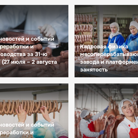
новостей и событий
реработки и
Кадровая физика
оводства за 31-ю
мясоперерабатываю
(27 июля – 2 августа
завода и платформе
)
занятость
новостей и событий
реработки и