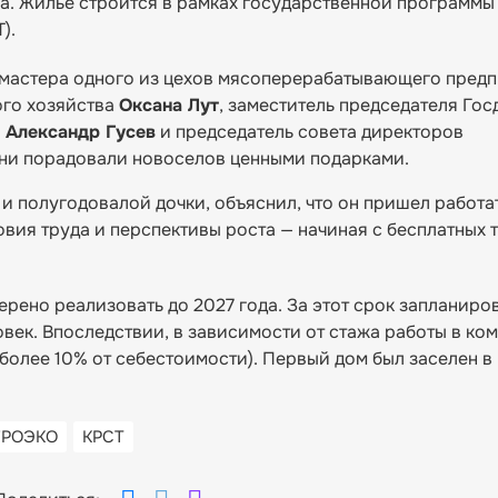
а. Жилье строится в рамках государственной программы
).
 мастера одного из цехов мясоперерабатывающего пред
ого хозяйства
Оксана Лут
, заместитель председателя Го
и
Александр Гусев
и председатель совета директоров
Они порадовали новоселов ценными подарками.
 и полугодовалой дочки, объяснил, что он пришел работа
вия труда и перспективы роста — начиная с бесплатных
рено реализовать до 2027 года. За этот срок запланиро
век. Впоследствии, в зависимости от стажа работы в ко
е более 10% от себестоимости). Первый дом был заселен 
ГРОЭКО
КРСТ