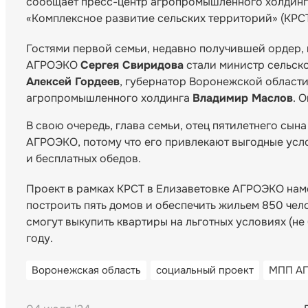
сообщает пресс-центр агропромышленного холдинг
«Комплексное развитие сельских территорий» (КРСТ
Гостями первой семьи, недавно получившей ордер,
АГРОЭКО
Сергея Свиридова
стали министр сельск
Алексей Гордеев
, губернатор Воронежской област
агропромышленного холдинга
Владимир Маслов
. 
В свою очередь, глава семьи, отец пятилетнего сына
АГРОЭКО, потому что его привлекают выгодные усло
и бесплатных обедов.
Проект в рамках КРСТ в Елизаветовке АГРОЭКО наме
построить пять домов и обеспечить жильем 850 чело
смогут выкупить квартиры на льготных условиях (н
году.
Воронежская область
социальный проект
МПП А