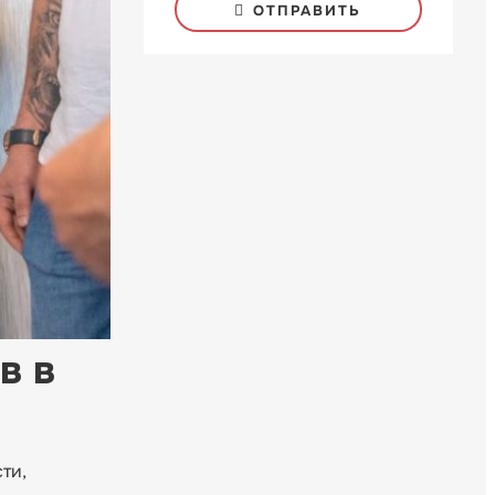
ОТПРАВИТЬ
в в
ти,