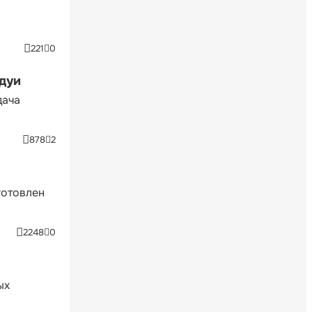
221
0
ндуи
дача
878
2
готовлен
2248
0
ых