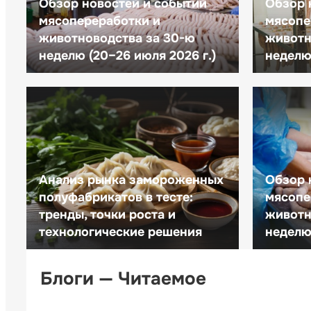
Обзор новостей и событий
Обзор 
мясопереработки и
мясопе
животноводства за 30-ю
животн
неделю (20–26 июля 2026 г.)
неделю 
Анализ рынка замороженных
Обзор 
полуфабрикатов в тесте:
мясопе
тренды, точки роста и
животн
технологические решения
неделю 
Блоги — Читаемое