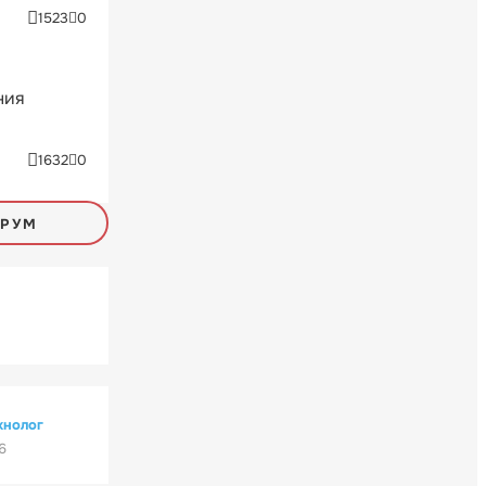
1523
0
ния
1632
0
ОРУМ
хнолог
6