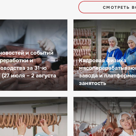
СМОТРЕТЬ В
новостей и событий
реработки и
Кадровая физика
оводства за 31-ю
мясоперерабатываю
(27 июля – 2 августа
завода и платформе
)
занятость