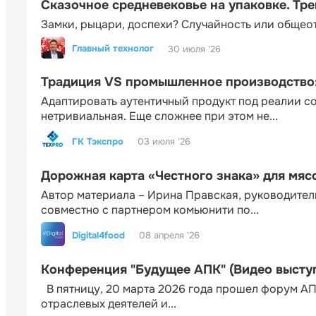
Сказочное средневековье на упаковке. Тр
Замки, рыцари, доспехи? Случайность или общео
Главный технолог
30 июля '26
Традиция VS промышленное производство: 
Адаптировать аутентичный продукт под реалии 
нетривиальная. Еще сложнее при этом не...
ГК Тэкспро
03 июля '26
Дорожная карта «Честного знака» для мя
Автор материала – Ирина Правская, руководител
совместно с партнером комьюнити по...
Digital4food
08 апреля '26
Конференция "Будущее АПК" (Видео высту
В пятницу, 20 марта 2026 года прошел форум АП
отраслевых деятелей и...