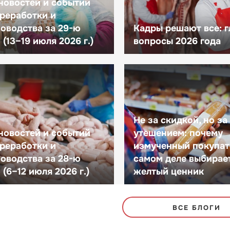
новостей и событий
реработки и
оводства за 29-ю
Кадры решают все: 
(13–19 июля 2026 г.)
вопросы 2026 года
Не за скидкой, но за
новостей и событий
утешением: почему
реработки и
измученный покупат
оводства за 28-ю
самом деле выбирае
(6–12 июля 2026 г.)
желтый ценник
ВСЕ БЛОГИ