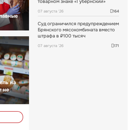
товарном знаке «Губернский»
07 августа '26
164
главные
Суд ограничился предупреждением
Брянского мясокомбината вместо
штрафа в ₽100 тысяч
07 августа '26
171
ель на
т не