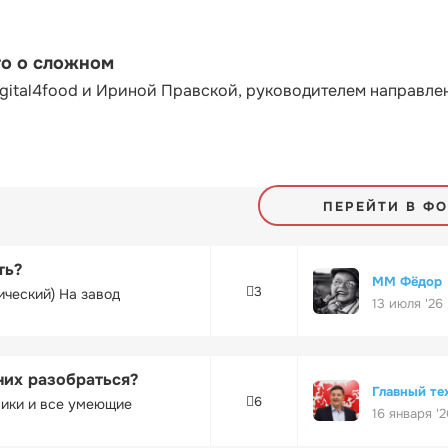
то о сложном
gital4food и Ириной Правской, руководителем направле
ПЕРЕЙТИ В Ф
ть?
ММ Фёдор
3
ический) На завод
13 июля '26
них разобраться?
Главный те
6
ники и все умеющие
16 января '2