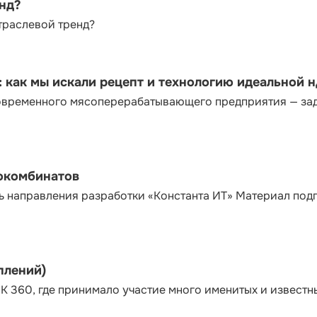
енд?
траслевой тренд?
как мы искали рецепт и технологию идеальной 
современного мясоперерабатывающего предприятия — за
сокомбинатов
ь направления разработки «Константа ИТ» Материал под
плений)
К 360, где принимало участие много именитых и известн