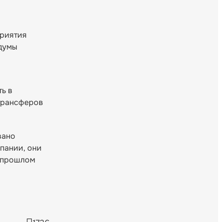
приятия
сдумы
ть в
 трансферов
вано
мпании, они
в прошлом