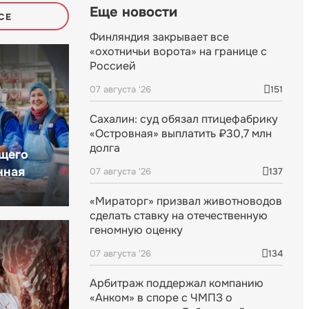
Еще новости
СЕ
Финляндия закрывает все
«охотничьи ворота» на границе с
Россией
07 августа '26
151
Сахалин: суд обязал птицефабрику
«Островная» выплатить ₽30,7 млн
долга
щего
нная
07 августа '26
137
«Мираторг» призвал животноводов
сделать ставку на отечественную
геномную оценку
07 августа '26
134
Арбитраж поддержал компанию
«Анком» в споре с ЧМПЗ о