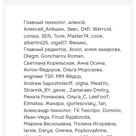
Главный технолог
алексй
Алексей_Алёшин
Зевс
Dkfl
Werroid
consia
SEN
Толя
Master74
cook
albertini25
olga07
Феникс
Главный редактор
Xoxol
юлия захарова
Olegm
Goncharov Roman
Светлана Корельская
Анна Осина
Антон Федоров
Ольга Морозова
engineer TSP
ММ Фёдор
Andrew Sapozhnikoff
olgha
MeatYo
Strannik_BY
gever.
Zamaraev Dmitry
Рената Романова
Ольга_С
LeeFooT
Ellmatsa
Жанара
igorlesovsky
fan
Александр технолог
ГК Тэкспро
Dominic
Иван-Vega
Firuzi Rajabzoda
Марина Васильевна
Полина Игоревна
larxie
Darya
Олечка
PopkovaAnna