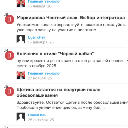
Главный технолог
16 января '26
8
Маркировка Честный знак. Выбор интегратора
Уважаемые коллеги здравствуйте. скажите пожалуйста 
уже подал заявку на участие в пилотном...
Lyal_chek
15 декабря '25
4
Копчение в стиле "Черный кабан"
ну или креазот и деготь вам на стол для вашей печени.
снято в ноябре 2025...
Главный технолог
27 ноября '25
5
Щетина остается на полутуши после
обесволашивания
Здравствуйте. Остаётся щетина после обесволашивания
Пробовали увеличение циклов, замену бил,...
Павел пан
25 октября '25