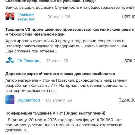
Сказочное средневековье на упаковке. Тренд?
Замки, рыцари, доспехи? Случайность или общеотраслевой тренд?
Главный
30 июля '26
217
технолог
Традиция VS промышленное производство: как мы искали рецепт
и технологию идеальной ндуи
Адаптировать аутентичный продукт под реалии современного
мясоперерабатывающего предприятия — задача нетривиальная.
Еще сложнее при этом не...
ГК Тэкспро
03 июля '26
874
Дорожная карта «Честного знака» для мясокомбинатов
Автор материала – Ирина Правская, руководитель направления
разработки «Константа ИТ» Материал подготовлен совместно с
партнером комьюнити по...
Digital4food
08 апреля '26
2246
Конференция "Будущее АПК" (Видео выступлений)
В пятницу, 20 марта 2026 года прошел форум АПК 360, где
принимало участие много именитых и известных отраслевых
деятелей и...