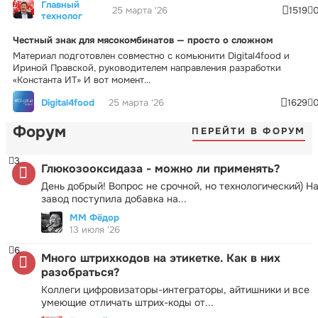
Главный
25 марта '26
1519
технолог
Честный знак для мясокомбинатов — просто о сложном
Материал подготовлен совместно с комьюнити Digital4food и
Ириной Правской, руководителем направления разработки
«Константа ИТ» И вот момент...
Digital4food
25 марта '26
1629
Форум
ПЕРЕЙТИ В ФОРУМ
3
Глюкозооксидаза - можно ли применять?
День добрый! Вопрос не срочной, но технологический) Н
завод поступила добавка на...
ММ Фёдор
13 июля '26
6
Много штрихкодов на этикетке. Как в них
разобраться?
Коллеги цифровизаторы-интеграторы, айтишники и все
умеющие отличать штрих-коды от...