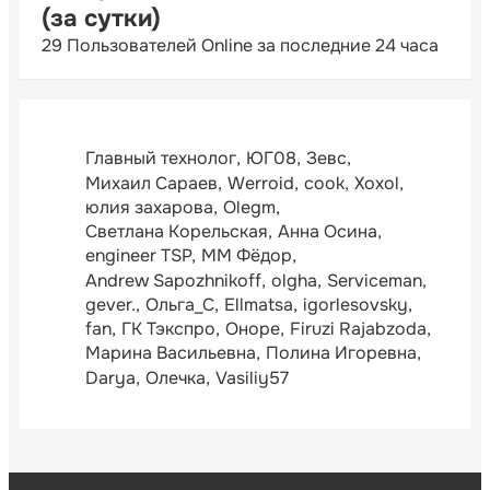
(за сутки)
29 Пользователей Online за последние 24 часа
Главный технолог
ЮГ08
Зевс
Михаил Сараев
Werroid
cook
Xoxol
юлия захарова
Olegm
Светлана Корельская
Анна Осина
engineer TSP
ММ Фёдор
Andrew Sapozhnikoff
olgha
Serviceman
gever.
Ольга_С
Ellmatsa
igorlesovsky
fan
ГК Тэкспро
Оноре
Firuzi Rajabzoda
Марина Васильевна
Полина Игоревна
Darya
Олечка
Vasiliy57