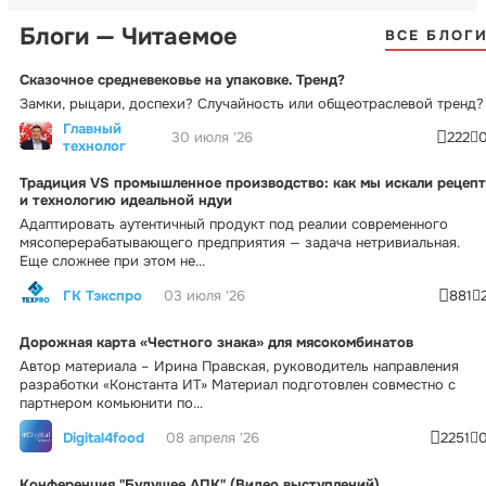
Блоги — Читаемое
ВСЕ БЛОГ
Сказочное средневековье на упаковке. Тренд?
Замки, рыцари, доспехи? Случайность или общеотраслевой тренд?
Главный
30 июля '26
222
технолог
Традиция VS промышленное производство: как мы искали рецепт
и технологию идеальной ндуи
Адаптировать аутентичный продукт под реалии современного
мясоперерабатывающего предприятия — задача нетривиальная.
Еще сложнее при этом не...
ГК Тэкспро
03 июля '26
881
Дорожная карта «Честного знака» для мясокомбинатов
Автор материала – Ирина Правская, руководитель направления
разработки «Константа ИТ» Материал подготовлен совместно с
партнером комьюнити по...
Digital4food
08 апреля '26
2251
Конференция "Будущее АПК" (Видео выступлений)