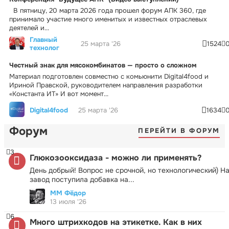
В пятницу, 20 марта 2026 года прошел форум АПК 360, где
принимало участие много именитых и известных отраслевых
деятелей и...
Главный
25 марта '26
1524
технолог
Честный знак для мясокомбинатов — просто о сложном
Материал подготовлен совместно с комьюнити Digital4food и
Ириной Правской, руководителем направления разработки
«Константа ИТ» И вот момент...
Digital4food
25 марта '26
1634
Форум
ПЕРЕЙТИ В ФОРУМ
3
Глюкозооксидаза - можно ли применять?
День добрый! Вопрос не срочной, но технологический) Н
завод поступила добавка на...
ММ Фёдор
13 июля '26
6
Много штрихкодов на этикетке. Как в них