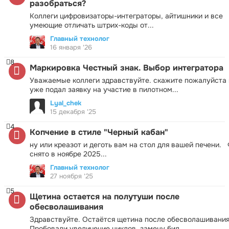
разобраться?
Коллеги цифровизаторы-интеграторы, айтишники и все
умеющие отличать штрих-коды от...
Главный технолог
16 января '26
8
Маркировка Честный знак. Выбор интегратора
Уважаемые коллеги здравствуйте. скажите пожалуйста 
уже подал заявку на участие в пилотном...
Lyal_chek
15 декабря '25
4
Копчение в стиле "Черный кабан"
ну или креазот и деготь вам на стол для вашей печени.
снято в ноябре 2025...
Главный технолог
27 ноября '25
5
Щетина остается на полутуши после
обесволашивания
Здравствуйте. Остаётся щетина после обесволашивания
Пробовали увеличение циклов, замену бил,...