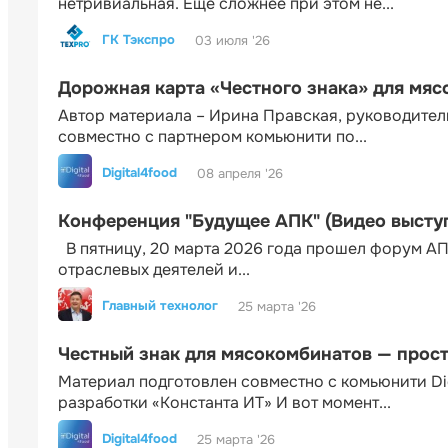
нетривиальная. Еще сложнее при этом не...
ГК Тэкспро
03 июля '26
Дорожная карта «Честного знака» для мя
Автор материала – Ирина Правская, руководител
совместно с партнером комьюнити по...
Digital4food
08 апреля '26
Конференция "Будущее АПК" (Видео высту
В пятницу, 20 марта 2026 года прошел форум АП
отраслевых деятелей и...
Главный технолог
25 марта '26
Честный знак для мясокомбинатов — прос
Материал подготовлен совместно с комьюнити Di
разработки «Константа ИТ» И вот момент...
Digital4food
25 марта '26