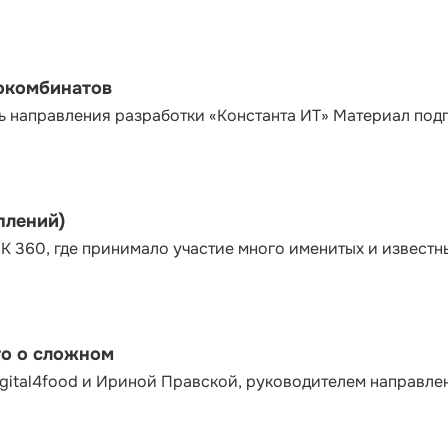
сокомбинатов
ь направления разработки «Константа ИТ» Материал под
плений)
К 360, где принимало участие много именитых и известн
то о сложном
gital4food и Ириной Правской, руководителем направле