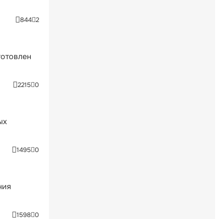
844
2
готовлен
2215
0
ых
1495
0
ния
1598
0