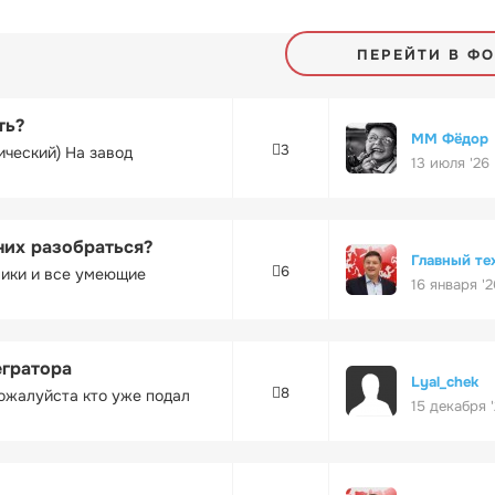
ПЕРЕЙТИ В Ф
ть?
ММ Фёдор
3
ический) На завод
13 июля '26
них разобраться?
Главный те
6
ники и все умеющие
16 января '2
егратора
Lyal_chek
8
ожалуйста кто уже подал
15 декабря 