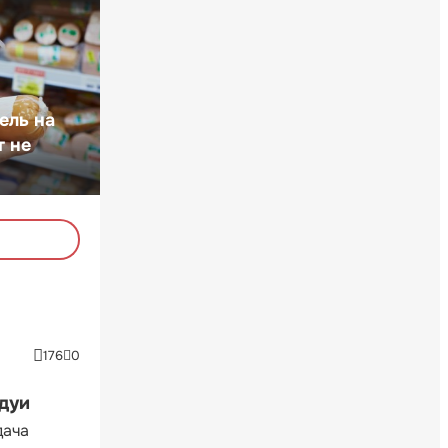
ель на
т не
176
0
ндуи
дача