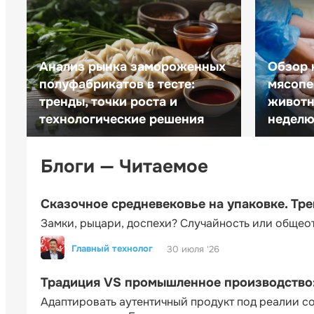
Анализ рынка замороженных
Обзор 
полуфабрикатов в тесте:
мясопе
тренды, точки роста и
животн
технологические решения
неделю 
Блоги — Читаемое
Сказочное средневековье на упаковке. Тр
Замки, рыцари, доспехи? Случайность или общео
Главный технолог
30 июля '26
Традиция VS промышленное производство: 
Адаптировать аутентичный продукт под реалии 