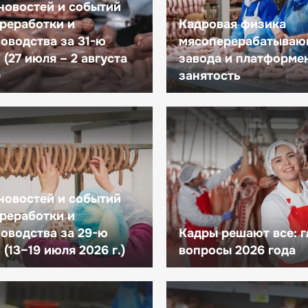
новостей и событий
реработки и
Кадровая физика
оводства за 31-ю
мясоперерабатываю
(27 июля – 2 августа
завода и платформе
)
занятость
новостей и событий
реработки и
оводства за 29-ю
Кадры решают все: 
(13–19 июля 2026 г.)
вопросы 2026 года