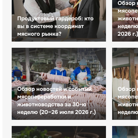
Обзор 
мясопе
Продуктовый гардероб: кто
животн
вы в системе координат
неделю 
мясного рынка?
2026 г.
Обзор новостей и событий
Обзор 
мясопереработки и
мясопе
животноводства за 30-ю
животн
неделю (20–26 июля 2026 г.)
неделю 