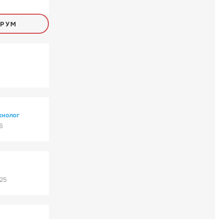
ОРУМ
хнолог
6
'25