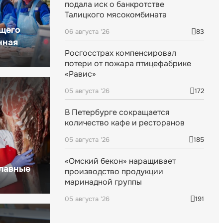
подала иск о банкротстве
Талицкого мясокомбината
щего
06 августа '26
83
нная
Росгосстрах компенсировал
потери от пожара птицефабрике
«Равис»
05 августа '26
172
В Петербурге сокращается
количество кафе и ресторанов
05 августа '26
185
«Омский бекон» наращивает
главные
производство продукции
маринадной группы
05 августа '26
191