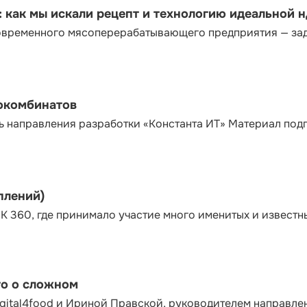
как мы искали рецепт и технологию идеальной 
современного мясоперерабатывающего предприятия — за
сокомбинатов
ь направления разработки «Константа ИТ» Материал под
плений)
К 360, где принимало участие много именитых и известн
то о сложном
gital4food и Ириной Правской, руководителем направле