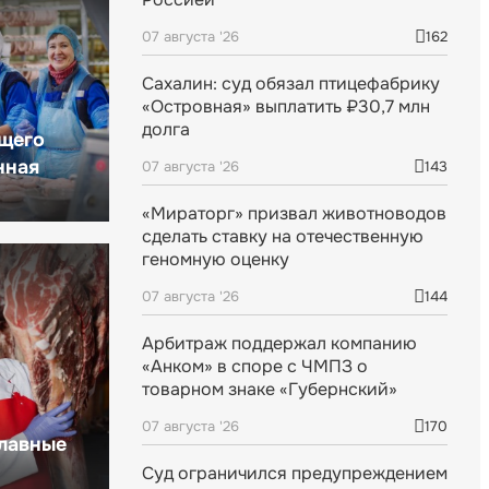
07 августа '26
162
Сахалин: суд обязал птицефабрику
«Островная» выплатить ₽30,7 млн
долга
щего
нная
07 августа '26
143
«Мираторг» призвал животноводов
сделать ставку на отечественную
геномную оценку
07 августа '26
144
Арбитраж поддержал компанию
«Анком» в споре с ЧМПЗ о
товарном знаке «Губернский»
07 августа '26
170
главные
Суд ограничился предупреждением