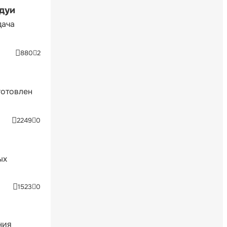
ндуи
дача
880
2
готовлен
2249
0
ых
1523
0
ния