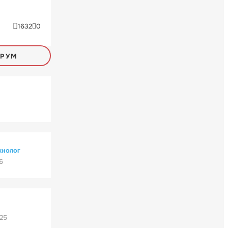
1632
0
ОРУМ
хнолог
6
'25