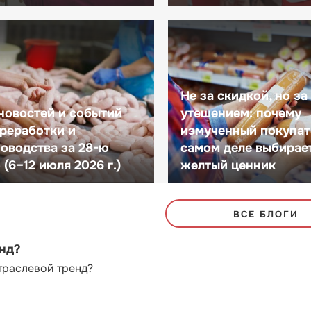
Не за скидкой, но за
новостей и событий
утешением: почему
реработки и
измученный покупат
оводства за 28-ю
самом деле выбирае
(6–12 июля 2026 г.)
желтый ценник
ВСЕ БЛОГИ
енд?
траслевой тренд?