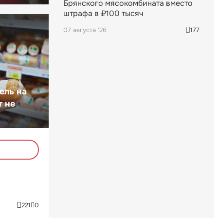
Брянского мясокомбината вместо
штрафа в ₽100 тысяч
07 августа '26
177
ель на
т не
221
0