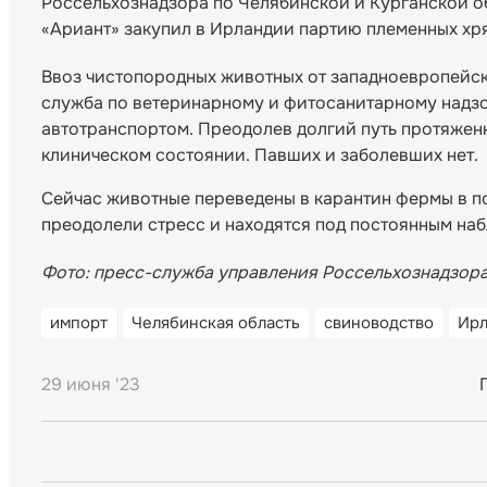
Россельхознадзора по Челябинской и Курганской 
«Ариант» закупил в Ирландии партию племенных хр
Ввоз чистопородных животных от западноевропейск
служба по ветеринарному и фитосанитарному надзо
автотранспортом. Преодолев долгий путь протяжен
клиническом состоянии. Павших и заболевших нет.
Сейчас животные переведены в карантин фермы в п
преодолели стресс и находятся под постоянным на
Фото: пресс-служба управления Россельхознадзора
импорт
Челябинская область
свиноводство
Ирл
29 июня '23