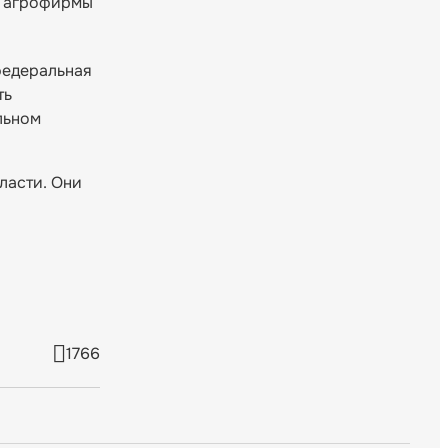
» агрофирмы
федеральная
ть
льном
ласти. Они
1766