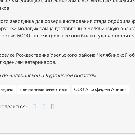
областям сообщает, что свинокомплекс «Рождественский
яков.
ого заводчика для совершенствования стада одобрила 
ру. 132 молодых самца доставлены в Челябинскую облас
ностью 5000 километров, все они были в удовлетворите
оселке Рождественка Увельского района Челябинской об
блюдением ветеринаров.
 по Челябинской и Курганской областям
андия
племенные животные
ООО Агрофирма Ариант
Поделиться: