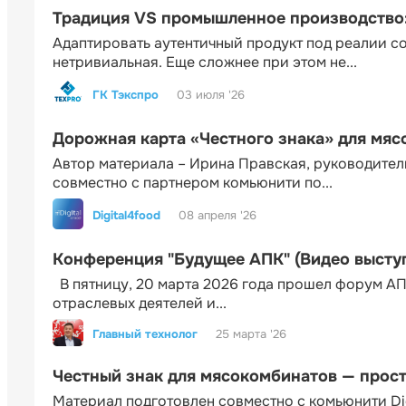
Традиция VS промышленное производство: 
Адаптировать аутентичный продукт под реалии 
нетривиальная. Еще сложнее при этом не...
ГК Тэкспро
03 июля '26
Дорожная карта «Честного знака» для мя
Автор материала – Ирина Правская, руководител
совместно с партнером комьюнити по...
Digital4food
08 апреля '26
Конференция "Будущее АПК" (Видео высту
В пятницу, 20 марта 2026 года прошел форум АП
отраслевых деятелей и...
Главный технолог
25 марта '26
Честный знак для мясокомбинатов — прос
Материал подготовлен совместно с комьюнити Di