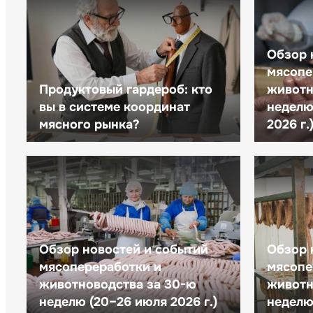
Обзор 
мясопе
Продуктовый гардероб: кто
животн
вы в системе координат
неделю 
мясного рынка?
2026 г.
Обзор новостей и событий
Обзор 
мясопереработки и
мясопе
животноводства за 30-ю
животн
неделю (20–26 июля 2026 г.)
неделю 