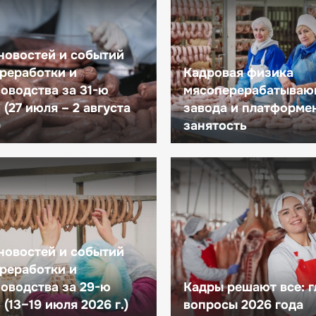
новостей и событий
реработки и
Кадровая физика
оводства за 31-ю
мясоперерабатываю
(27 июля – 2 августа
завода и платформе
)
занятость
новостей и событий
реработки и
оводства за 29-ю
Кадры решают все: 
(13–19 июля 2026 г.)
вопросы 2026 года