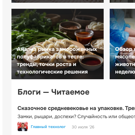
Анализ рынка замороженных
Обзор 
полуфабрикатов в тесте:
мясопе
тренды, точки роста и
животн
технологические решения
неделю 
Блоги — Читаемое
Сказочное средневековье на упаковке. Тр
Замки, рыцари, доспехи? Случайность или общео
Главный технолог
30 июля '26