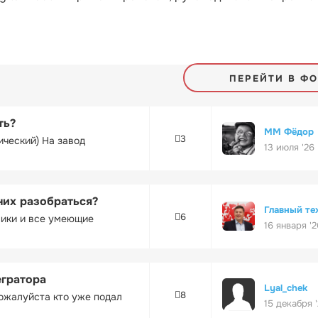
ПЕРЕЙТИ В Ф
ть?
ММ Фёдор
3
ический) На завод
13 июля '26
них разобраться?
Главный те
6
ники и все умеющие
16 января '2
егратора
Lyal_chek
8
ожалуйста кто уже подал
15 декабря 