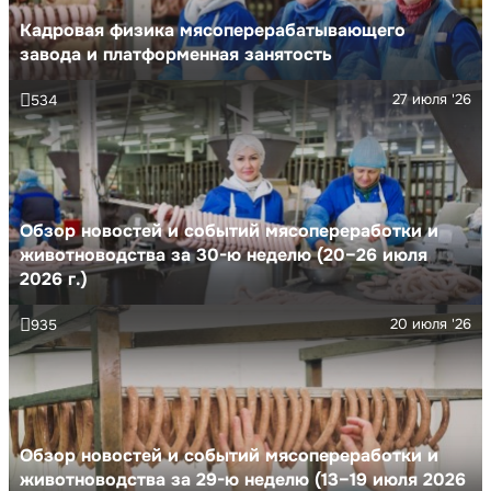
Кадровая физика мясоперерабатывающего
завода и платформенная занятость
27 июля '26
534
Обзор новостей и событий мясопереработки и
животноводства за 30-ю неделю (20–26 июля
2026 г.)
20 июля '26
935
Обзор новостей и событий мясопереработки и
животноводства за 29-ю неделю (13–19 июля 2026