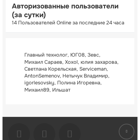
Авторизованные пользователи
(за сутки)
14 Пользователей Online за последние 24 часа
Главный технолог
ЮГ08
Зевс
Михаил Сараев
Xoxol
юлия захарова
Светлана Корельская
Serviceman
AntonSemenov
Нетычук Владимир
igorlesovsky
Полина Игоревна
Михаил89
Ильшат