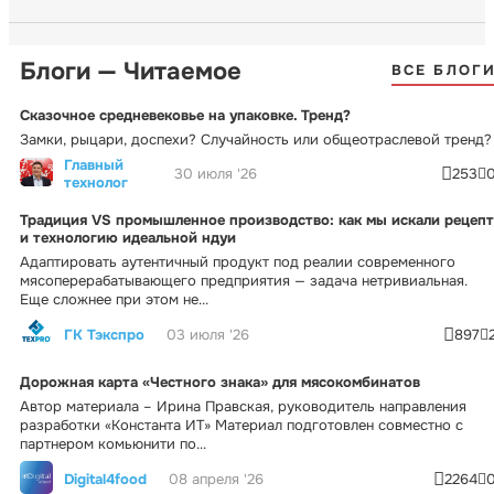
Блоги — Читаемое
ВСЕ БЛОГ
Сказочное средневековье на упаковке. Тренд?
Замки, рыцари, доспехи? Случайность или общеотраслевой тренд?
Главный
30 июля '26
253
технолог
Традиция VS промышленное производство: как мы искали рецепт
и технологию идеальной ндуи
Адаптировать аутентичный продукт под реалии современного
мясоперерабатывающего предприятия — задача нетривиальная.
Еще сложнее при этом не...
ГК Тэкспро
03 июля '26
897
Дорожная карта «Честного знака» для мясокомбинатов
Автор материала – Ирина Правская, руководитель направления
разработки «Константа ИТ» Материал подготовлен совместно с
партнером комьюнити по...
Digital4food
08 апреля '26
2264