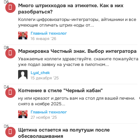
6
Много штрихкодов на этикетке. Как в них
разобраться?
Коллеги цифровизаторы-интеграторы, айтишники и все
умеющие отличать штрих-коды от...
Главный технолог
16 января '26
8
Маркировка Честный знак. Выбор интегратора
Уважаемые коллеги здравствуйте. скажите пожалуйста 
уже подал заявку на участие в пилотном...
Lyal_chek
15 декабря '25
4
Копчение в стиле "Черный кабан"
ну или креазот и деготь вам на стол для вашей печени.
снято в ноябре 2025...
Главный технолог
27 ноября '25
5
Щетина остается на полутуши после
обесволашивания