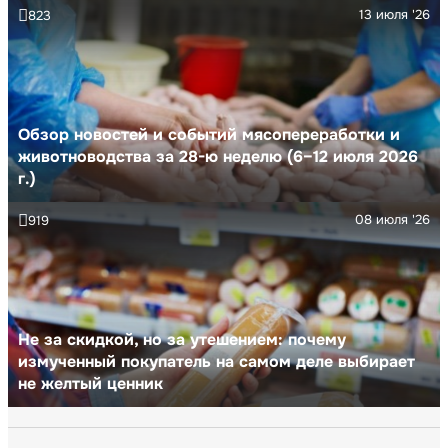
13 июля '26
823
Обзор новостей и событий мясопереработки и
животноводства за 28-ю неделю (6–12 июля 2026
г.)
08 июля '26
919
Не за скидкой, но за утешением: почему
измученный покупатель на самом деле выбирает
не желтый ценник