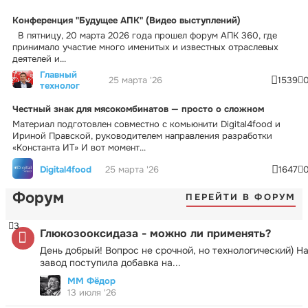
Конференция "Будущее АПК" (Видео выступлений)
В пятницу, 20 марта 2026 года прошел форум АПК 360, где
принимало участие много именитых и известных отраслевых
деятелей и...
Главный
25 марта '26
1539
технолог
Честный знак для мясокомбинатов — просто о сложном
Материал подготовлен совместно с комьюнити Digital4food и
Ириной Правской, руководителем направления разработки
«Константа ИТ» И вот момент...
Digital4food
25 марта '26
1647
Форум
ПЕРЕЙТИ В ФОРУМ
3
Глюкозооксидаза - можно ли применять?
День добрый! Вопрос не срочной, но технологический) Н
завод поступила добавка на...
ММ Фёдор
13 июля '26