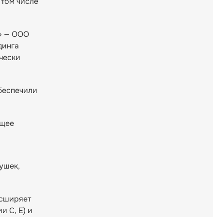
 том числе
» — ООО
динга
чески
обеспечили
ющее
ушек,
асширяет
и С, E) и