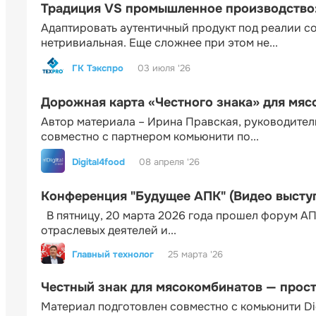
Традиция VS промышленное производство: 
Адаптировать аутентичный продукт под реалии 
нетривиальная. Еще сложнее при этом не...
ГК Тэкспро
03 июля '26
Дорожная карта «Честного знака» для мя
Автор материала – Ирина Правская, руководител
совместно с партнером комьюнити по...
Digital4food
08 апреля '26
Конференция "Будущее АПК" (Видео высту
В пятницу, 20 марта 2026 года прошел форум АП
отраслевых деятелей и...
Главный технолог
25 марта '26
Честный знак для мясокомбинатов — прос
Материал подготовлен совместно с комьюнити Di