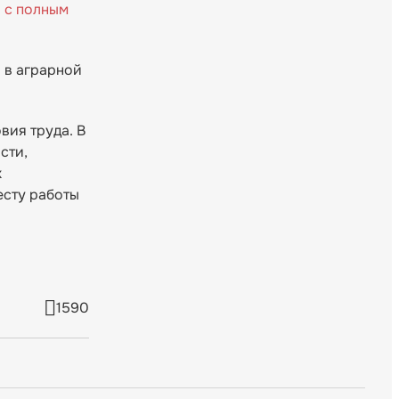
—
с полным
 в аграрной
вия труда. В
сти,
х
есту работы
1590