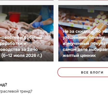
Не за скидкой, но за
новостей и событий
утешением: почему
реработки и
измученный покупат
оводства за 28-ю
самом деле выбирае
(6–12 июля 2026 г.)
желтый ценник
ВСЕ БЛОГИ
енд?
траслевой тренд?