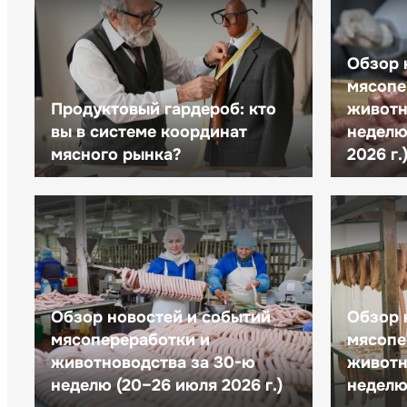
Обзор 
мясопе
Продуктовый гардероб: кто
животн
вы в системе координат
неделю 
мясного рынка?
2026 г.
Обзор новостей и событий
Обзор 
мясопереработки и
мясопе
животноводства за 30-ю
животн
неделю (20–26 июля 2026 г.)
неделю 