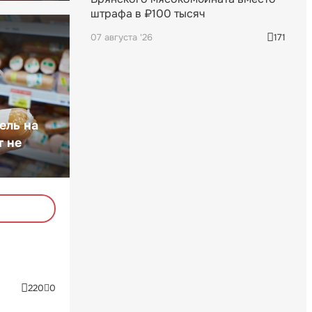
штрафа в ₽100 тысяч
07 августа '26
171
ель на
т не
220
0