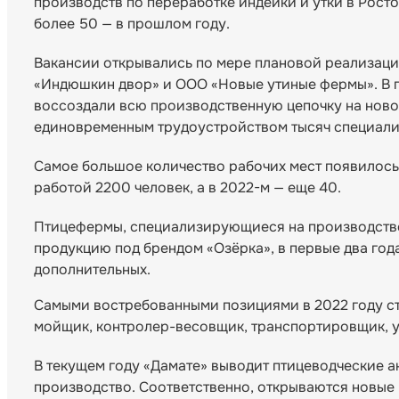
производств по переработке индейки и утки в Росто
более 50 — в прошлом году.
Вакансии открывались по мере плановой реализац
«Индюшкин двор» и ООО «Новые утиные фермы». В п
воссоздали всю производственную цепочку на ново
единовременным трудоустройством тысяч специали
Самое большое количество рабочих мест появилось 
работой 2200 человек, а в 2022-м — еще 40.
Птицефермы, специализирующиеся на производств
продукцию под брендом «Озёрка», в первые два года
дополнительных.
Самыми востребованными позициями в 2022 году ста
мойщик, контролер-весовщик, транспортировщик, 
В текущем году «Дамате» выводит птицеводческие а
производство. Соответственно, открываются новые в