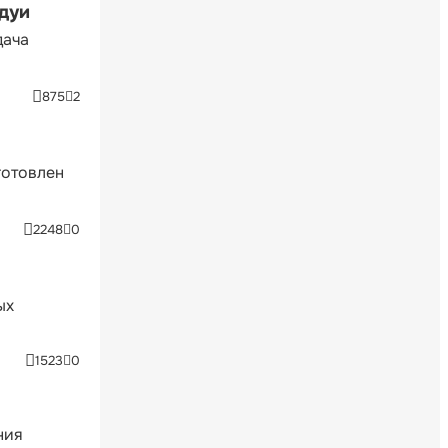
ндуи
дача
875
2
готовлен
2248
0
ых
1523
0
ния