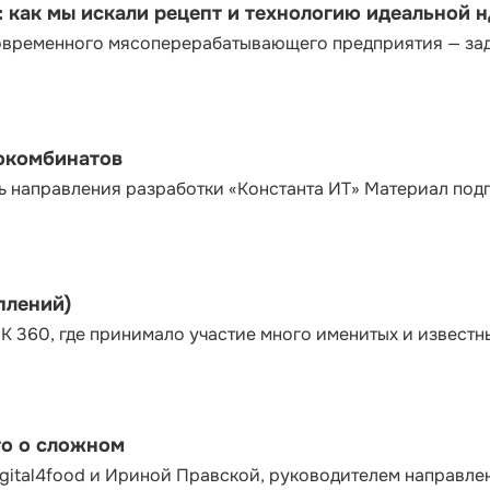
как мы искали рецепт и технологию идеальной 
современного мясоперерабатывающего предприятия — за
сокомбинатов
ь направления разработки «Константа ИТ» Материал под
плений)
К 360, где принимало участие много именитых и известн
то о сложном
gital4food и Ириной Правской, руководителем направле