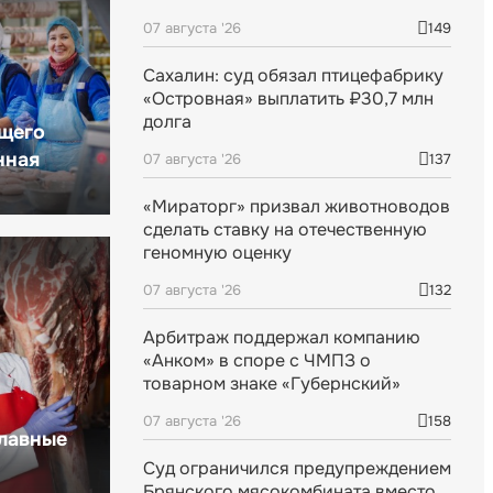
07 августа '26
149
Сахалин: суд обязал птицефабрику
«Островная» выплатить ₽30,7 млн
долга
щего
нная
07 августа '26
137
«Мираторг» призвал животноводов
сделать ставку на отечественную
геномную оценку
07 августа '26
132
Арбитраж поддержал компанию
«Анком» в споре с ЧМПЗ о
товарном знаке «Губернский»
07 августа '26
158
главные
Суд ограничился предупреждением
Брянского мясокомбината вместо