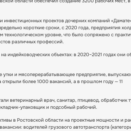
вской области обеспечил создание 3200 рабочих мест, в
ии инвестиционных проектов дочерних компаний «Дамате
редельно короткие сроки, с 2020 года, предприятия хол
м технологическом уровне, что было сопряжено с практи
стов различных профессий.
на индейководческих объектах: в 2020–2021 годах они 
е утки и мясоперерабатывающее предприятие, выпуска
 открыли более 1000 вакансий, а в прошлом году — 11
ли ветеринарный врач, санитар, птицевод, обработчик т
укладчик-упаковщик и подсобный рабочий.
ктивы в Ростовской области на проектные мощности и р
акансии: водителей грузового автотранспорта (категори