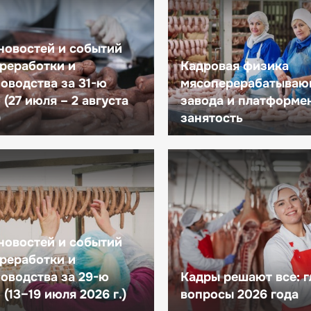
новостей и событий
реработки и
Кадровая физика
оводства за 31-ю
мясоперерабатываю
(27 июля – 2 августа
завода и платформе
)
занятость
новостей и событий
реработки и
оводства за 29-ю
Кадры решают все: 
(13–19 июля 2026 г.)
вопросы 2026 года