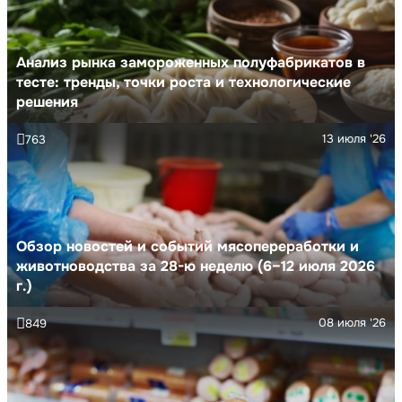
Анализ рынка замороженных полуфабрикатов в
тесте: тренды, точки роста и технологические
решения
13 июля '26
763
Обзор новостей и событий мясопереработки и
животноводства за 28-ю неделю (6–12 июля 2026
г.)
08 июля '26
849