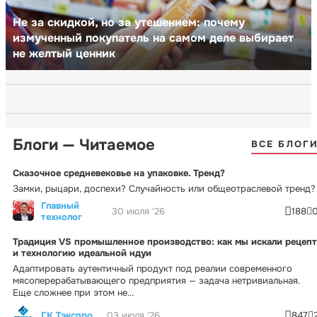
Не за скидкой, но за утешением: почему
измученный покупатель на самом деле выбирает
не желтый ценник
Блоги — Читаемое
ВСЕ БЛОГ
Сказочное средневековье на упаковке. Тренд?
Замки, рыцари, доспехи? Случайность или общеотраслевой тренд?
Главный
30 июля '26
188
технолог
Традиция VS промышленное производство: как мы искали рецепт
и технологию идеальной ндуи
Адаптировать аутентичный продукт под реалии современного
мясоперерабатывающего предприятия — задача нетривиальная.
Еще сложнее при этом не...
ГК Тэкспро
03 июля '26
847