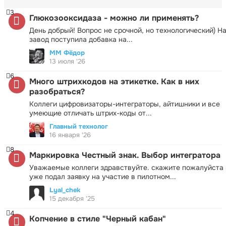
3
Глюкозооксидаза - можно ли применять?
День добрый! Вопрос не срочной, но технологический) Н
завод поступила добавка на...
ММ Фёдор
13 июля '26
6
Много штрихкодов на этикетке. Как в них
разобраться?
Коллеги цифровизаторы-интеграторы, айтишники и все
умеющие отличать штрих-коды от...
Главный технолог
16 января '26
8
Маркировка Честный знак. Выбор интегратора
Уважаемые коллеги здравствуйте. скажите пожалуйста 
уже подал заявку на участие в пилотном...
Lyal_chek
15 декабря '25
4
Копчение в стиле "Черный кабан"