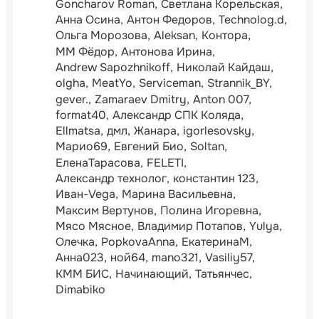
Goncharov Roman
Светлана Корельская
Анна Осина
Антон Федоров
Technolog.d
Ольга Морозова
Aleksan
Контора
ММ Фёдор
Антонова Ирина
Andrew Sapozhnikoff
Николай Кайдаш
olgha
MeatYo
Serviceman
Strannik_BY
gever.
Zamaraev Dmitry
Anton 007
format40
Александр СПК Коляда
Ellmatsa
дмл
Жанара
igorlesovsky
Марио69
Евгений Био
Soltan
ЕленаТарасова
FELETI
Александр технолог
константин 123
Иван-Vega
Марина Васильевна
Максим Вертунов
Полина Игоревна
Мясо Мясное
Владимир Потапов
Yulya
Олечка
PopkovaAnna
ЕкатеринаМ
Анна023
ной64
mano321
Vasiliy57
КММ БИС
Начинающий
Татьянчес
Dimabiko