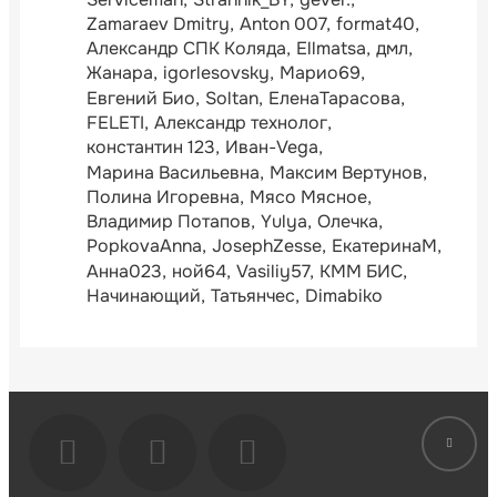
Zamaraev Dmitry
Anton 007
format40
Александр СПК Коляда
Ellmatsa
дмл
Жанара
igorlesovsky
Марио69
Евгений Био
Soltan
ЕленаТарасова
FELETI
Александр технолог
константин 123
Иван-Vega
Марина Васильевна
Максим Вертунов
Полина Игоревна
Мясо Мясное
Владимир Потапов
Yulya
Олечка
PopkovaAnna
JosephZesse
ЕкатеринаМ
Анна023
ной64
Vasiliy57
КММ БИС
Начинающий
Татьянчес
Dimabiko