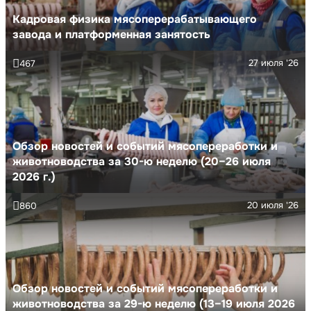
Кадровая физика мясоперерабатывающего
завода и платформенная занятость
27 июля '26
467
Обзор новостей и событий мясопереработки и
животноводства за 30-ю неделю (20–26 июля
2026 г.)
20 июля '26
860
Обзор новостей и событий мясопереработки и
животноводства за 29-ю неделю (13–19 июля 2026