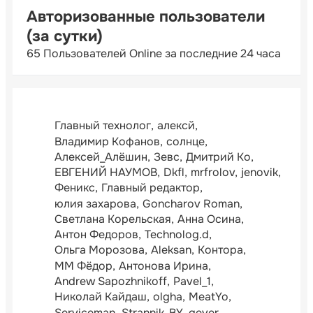
Авторизованные пользователи
(за сутки)
65 Пользователей Online за последние 24 часа
Главный технолог
алексй
Владимир Кофанов
солнце
Алексей_Алёшин
Зевс
Дмитрий Ко
ЕВГЕНИЙ НАУМОВ
Dkfl
mrfrolov
jenovik
Феникс
Главный редактор
юлия захарова
Goncharov Roman
Светлана Корельская
Анна Осина
Антон Федоров
Technolog.d
Ольга Морозова
Aleksan
Контора
ММ Фёдор
Антонова Ирина
Andrew Sapozhnikoff
Pavel_1
Николай Кайдаш
olgha
MeatYo
Serviceman
Strannik_BY
gever.