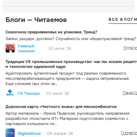
Блоги — Читаемое
ВСЕ БЛОГ
Сказочное средневековье на упаковке. Тренд?
Замки, рыцари, доспехи? Случайность или общеотраслевой тренд?
Главный
30 июля '26
179
технолог
Традиция VS промышленное производство: как мы искали рецепт
и технологию идеальной ндуи
Адаптировать аутентичный продукт под реалии современного
мясоперерабатывающего предприятия — задача нетривиальная.
Еще сложнее при этом не...
ГК Тэкспро
03 июля '26
845
Дорожная карта «Честного знака» для мясокомбинатов
Автор материала – Ирина Правская, руководитель направления
разработки «Константа ИТ» Материал подготовлен совместно с
партнером комьюнити по...
Digital4food
08 апреля '26
2218