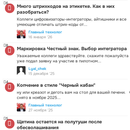
6
Много штрихкодов на этикетке. Как в них
разобраться?
Коллеги цифровизаторы-интеграторы, айтишники и все
умеющие отличать штрих-коды от...
Главный технолог
16 января '26
8
Маркировка Честный знак. Выбор интегратора
Уважаемые коллеги здравствуйте. скажите пожалуйста 
уже подал заявку на участие в пилотном...
Lyal_chek
15 декабря '25
4
Копчение в стиле "Черный кабан"
ну или креазот и деготь вам на стол для вашей печени.
снято в ноябре 2025...
Главный технолог
27 ноября '25
5
Щетина остается на полутуши после
обесволашивания