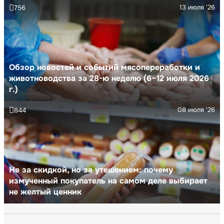
13 июля '26
756
Обзор новостей и событий мясопереработки и
животноводства за 28-ю неделю (6–12 июля 2026
г.)
08 июля '26
844
Не за скидкой, но за утешением: почему
измученный покупатель на самом деле выбирает
не желтый ценник