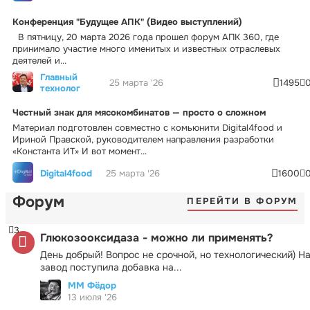
Конференция "Будущее АПК" (Видео выступлений)
В пятницу, 20 марта 2026 года прошел форум АПК 360, где
принимало участие много именитых и известных отраслевых
деятелей и...
Главный
25 марта '26
1495
технолог
Честный знак для мясокомбинатов — просто о сложном
Материал подготовлен совместно с комьюнити Digital4food и
Ириной Правской, руководителем направления разработки
«Константа ИТ» И вот момент...
Digital4food
25 марта '26
1600
Форум
ПЕРЕЙТИ В ФОРУМ
3
Глюкозооксидаза - можно ли применять?
День добрый! Вопрос не срочной, но технологический) Н
завод поступила добавка на...
ММ Фёдор
13 июля '26