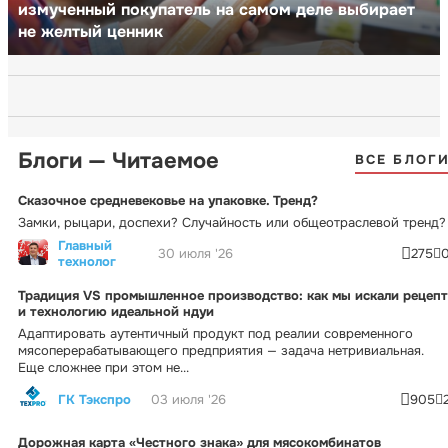
измученный покупатель на самом деле выбирает
не желтый ценник
Блоги — Читаемое
ВСЕ БЛОГ
Сказочное средневековье на упаковке. Тренд?
Замки, рыцари, доспехи? Случайность или общеотраслевой тренд?
Главный
30 июля '26
275
технолог
Традиция VS промышленное производство: как мы искали рецепт
и технологию идеальной ндуи
Адаптировать аутентичный продукт под реалии современного
мясоперерабатывающего предприятия — задача нетривиальная.
Еще сложнее при этом не...
ГК Тэкспро
03 июля '26
905
Дорожная карта «Честного знака» для мясокомбинатов