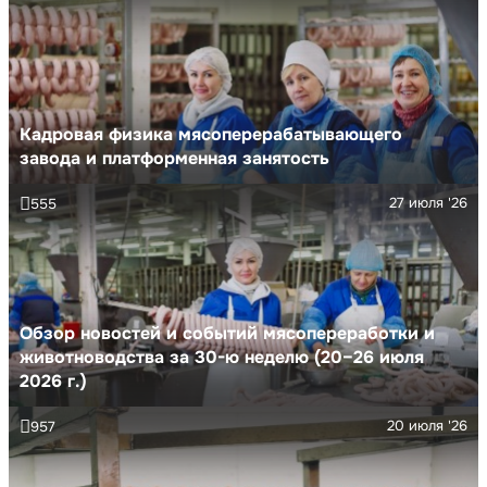
Кадровая физика мясоперерабатывающего
завода и платформенная занятость
27 июля '26
555
Обзор новостей и событий мясопереработки и
животноводства за 30-ю неделю (20–26 июля
2026 г.)
20 июля '26
957