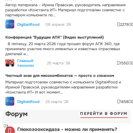
Автор материала – Ирина Правская, руководитель направления
разработки «Константа ИТ» Материал подготовлен совместно с
партнером комьюнити по...
Digital4food
08 апреля '26
2279
Конференция "Будущее АПК" (Видео выступлений)
В пятницу, 20 марта 2026 года прошел форум АПК 360, где
принимало участие много именитых и известных отраслевых
деятелей и...
Главный
25 марта '26
1550
технолог
Честный знак для мясокомбинатов — просто о сложном
Материал подготовлен совместно с комьюнити Digital4food и
Ириной Правской, руководителем направления разработки
«Константа ИТ» И вот момент...
Digital4food
25 марта '26
1658
Форум
ПЕРЕЙТИ В ФОРУМ
3
Глюкозооксидаза - можно ли применять?