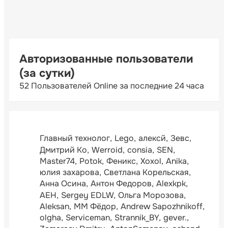
Авторизованные пользователи
(за сутки)
52 Пользователей Online за последние 24 часа
Главный технолог
Lego
алексй
Зевс
Дмитрий Ко
Werroid
consia
SEN
Master74
Potok
Феникс
Xoxol
Anika
юлия захарова
Светлана Корельская
Анна Осина
Антон Федоров
Alexkpk
АЕН
Sergey EDLW
Ольга Морозова
Aleksan
ММ Фёдор
Andrew Sapozhnikoff
olgha
Serviceman
Strannik_BY
gever.