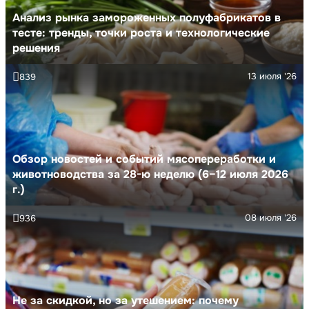
Анализ рынка замороженных полуфабрикатов в
тесте: тренды, точки роста и технологические
решения
13 июля '26
839
Обзор новостей и событий мясопереработки и
животноводства за 28-ю неделю (6–12 июля 2026
г.)
08 июля '26
936
Не за скидкой, но за утешением: почему