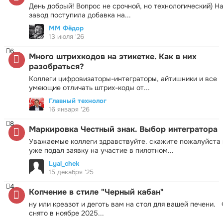
День добрый! Вопрос не срочной, но технологический) Н
завод поступила добавка на...
ММ Фёдор
13 июля '26
6
Много штрихкодов на этикетке. Как в них
разобраться?
Коллеги цифровизаторы-интеграторы, айтишники и все
умеющие отличать штрих-коды от...
Главный технолог
16 января '26
8
Маркировка Честный знак. Выбор интегратора
Уважаемые коллеги здравствуйте. скажите пожалуйста 
уже подал заявку на участие в пилотном...
Lyal_chek
15 декабря '25
4
Копчение в стиле "Черный кабан"
ну или креазот и деготь вам на стол для вашей печени.
снято в ноябре 2025...