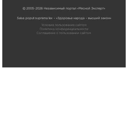
© 2005-2026 Независимый портал «Мясной Эксперт»
Salus populi suprema lex – «Здоровье народа – высший закон»
Условия пользования сайтом
Политика конфиденциальности
Соглашение о пользовании сайтом