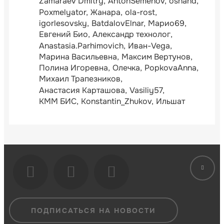
Zamaraev Dmitry
AntonSemenov
oshand
Poxmelyator
Жанара
ola-rost
igorlesovsky
BatdalovElnar
Марио69
Евгений Био
Александр технолог
Anastasia.Parhimovich
Иван-Vega
Марина Васильевна
Максим Вертунов
Полина Игоревна
Олечка
PopkovaAnna
Михаил Трапезников
Анастасия Карташова
Vasiliy57
КММ БИС
Konstantin_Zhukov
Ильшат
ПОДПИСАТЬСЯ НА НОВОСТИ