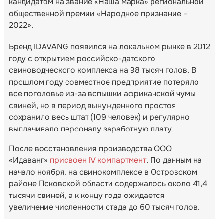
кандидатом на звание «Наша марка» региональной
общественной премии «Народное признание –
2022».
Бренд IDAVANG появился на локальном рынке в 2012
году с открытием российско-датского
свиноводческого комплекса на 98 тысяч голов. В
прошлом году совместное предприятие потеряло
все поголовье из-за вспышки африканской чумы
свиней, но в период вынужденного простоя
сохранило весь штат (109 человек) и регулярно
выплачивало персоналу заработную плату.
После восстановления производства ООО
«Идаванг»
присвоен IV компартмент
. По данным на
начало ноября, на свинокомплексе в Островском
районе Псковской области содержалось около 41,4
тысячи свиней, а к концу года ожидается
увеличение численности стада до 60 тысяч голов.