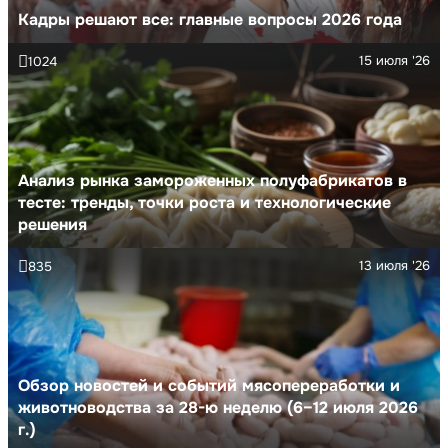
Кадры решают все: главные вопросы 2026 года
15 июля '26
1024
Анализ рынка замороженных полуфабрикатов в
тесте: тренды, точки роста и технологические
решения
13 июля '26
835
Обзор новостей и событий мясопереработки и
животноводства за 28-ю неделю (6–12 июля 2026
г.)