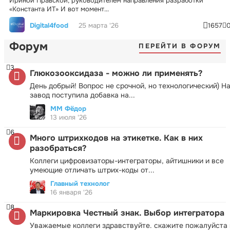
Ириной Правской, руководителем направления разработки
«Константа ИТ» И вот момент...
Digital4food
25 марта '26
1657
Форум
ПЕРЕЙТИ В ФОРУМ
3
Глюкозооксидаза - можно ли применять?
День добрый! Вопрос не срочной, но технологический) Н
завод поступила добавка на...
ММ Фёдор
13 июля '26
6
Много штрихкодов на этикетке. Как в них
разобраться?
Коллеги цифровизаторы-интеграторы, айтишники и все
умеющие отличать штрих-коды от...
Главный технолог
16 января '26
8
Маркировка Честный знак. Выбор интегратора
Уважаемые коллеги здравствуйте. скажите пожалуйста 