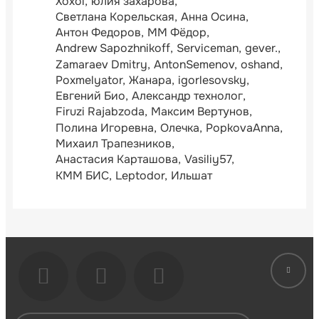
Xoxol
юлия захарова
Светлана Корельская
Анна Осина
Антон Федоров
ММ Фёдор
Andrew Sapozhnikoff
Serviceman
gever.
Zamaraev Dmitry
AntonSemenov
oshand
Poxmelyator
Жанара
igorlesovsky
Евгений Био
Александр технолог
Firuzi Rajabzoda
Максим Вертунов
Полина Игоревна
Олечка
PopkovaAnna
Михаил Трапезников
Анастасия Карташова
Vasiliy57
КММ БИС
Leptodor
Ильшат