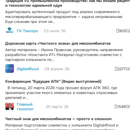
Традиция VS промышленное производство: как мы искали рецепт
и технологию идеальной ндуи
Адаптировать аутентичный продукт под реалии современного
мясоперерабатывающего предприятия — задача нетривиальная.
Еще сложнее при этом не...
ГК Тэкспро
03 июля '26
905
Дорожная карта «Честного знака» для мясокомбинатов
Автор материала – Ирина Правская, руководитель направления
разработки «Константа ИТ» Материал подготовлен совместно с
партнером комьюнити по...
Digital4food
08 апреля '26
2277
Конференция "Будущее АПК" (Видео выступлений)
В пятницу, 20 марта 2026 года прошел форум АПК 360, где
принимало участие много именитых и известных отраслевых
деятелей и...
Главный
25 марта '26
1549
технолог
Честный знак для мясокомбинатов — просто о сложном
Материал подготовлен совместно с комьюнити Digital4food и