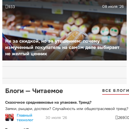
08 июля '26
933
Не за скидкой, но за утешением: почему
измученный покупатель на самом деле выбирает
не желтый ценник
Блоги — Читаемое
ВСЕ БЛОГ
Сказочное средневековье на упаковке. Тренд?
Замки, рыцари, доспехи? Случайность или общеотраслевой тренд?
Главный
30 июля '26
269
технолог