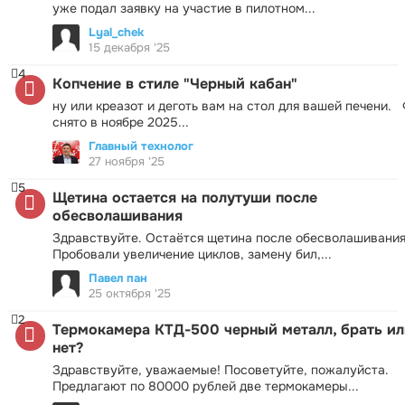
уже подал заявку на участие в пилотном...
Lyal_chek
15 декабря '25
4
Копчение в стиле "Черный кабан"
ну или креазот и деготь вам на стол для вашей печени.
снято в ноябре 2025...
Главный технолог
27 ноября '25
5
Щетина остается на полутуши после
обесволашивания
Здравствуйте. Остаётся щетина после обесволашивания
Пробовали увеличение циклов, замену бил,...
Павел пан
25 октября '25
2
Термокамера КТД-500 черный металл, брать ил
нет?
Здравствуйте, уважаемые! Посоветуйте, пожалуйста.
Предлагают по 80000 рублей две термокамеры...