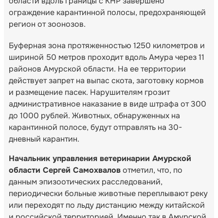
области вдоль границы с КНР завершено
ограждение карантинной полосы, предохраняющей
регион от зоонозов.
Буферная зона протяженностью 1250 километров и
шириной 50 метров проходит вдоль Амура через 11
районов Амурской области. На ее территории
действует запрет на выпас скота, заготовку кормов
и размещение пасек. Нарушителям грозит
административное наказание в виде штрафа от 300
до 1000 рублей. Животных, обнаруженных на
карантинной полосе, будут отправлять на 30-
дневный карантин.
Начальник управления ветеринарии Амурской
области Сергей Самохвалов
отметил, что, по
данным эпизоотических расследований,
периодически больные животные переплывают реку
или переходят по льду дистанцию между китайской
и российской территорией. Именно так в Амурской