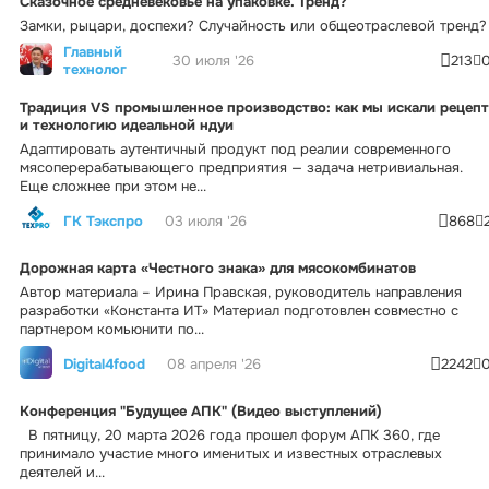
Сказочное средневековье на упаковке. Тренд?
Замки, рыцари, доспехи? Случайность или общеотраслевой тренд?
Главный
30 июля '26
213
технолог
Традиция VS промышленное производство: как мы искали рецепт
и технологию идеальной ндуи
Адаптировать аутентичный продукт под реалии современного
мясоперерабатывающего предприятия — задача нетривиальная.
Еще сложнее при этом не...
ГК Тэкспро
03 июля '26
868
Дорожная карта «Честного знака» для мясокомбинатов
Автор материала – Ирина Правская, руководитель направления
разработки «Константа ИТ» Материал подготовлен совместно с
партнером комьюнити по...
Digital4food
08 апреля '26
2242
Конференция "Будущее АПК" (Видео выступлений)
В пятницу, 20 марта 2026 года прошел форум АПК 360, где
принимало участие много именитых и известных отраслевых
деятелей и...