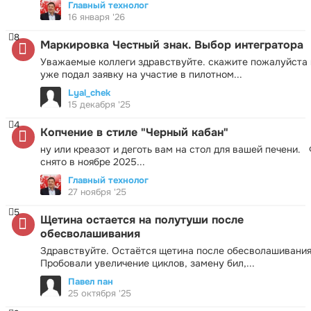
Главный технолог
16 января '26
8
Маркировка Честный знак. Выбор интегратора
Уважаемые коллеги здравствуйте. скажите пожалуйста 
уже подал заявку на участие в пилотном...
Lyal_chek
15 декабря '25
4
Копчение в стиле "Черный кабан"
ну или креазот и деготь вам на стол для вашей печени.
снято в ноябре 2025...
Главный технолог
27 ноября '25
5
Щетина остается на полутуши после
обесволашивания
Здравствуйте. Остаётся щетина после обесволашивания
Пробовали увеличение циклов, замену бил,...
Павел пан
25 октября '25