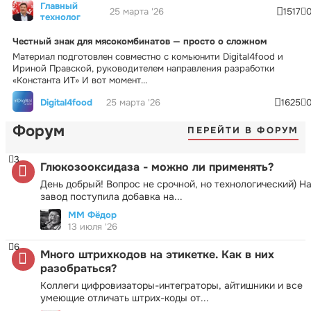
Главный
25 марта '26
1517
технолог
Честный знак для мясокомбинатов — просто о сложном
Материал подготовлен совместно с комьюнити Digital4food и
Ириной Правской, руководителем направления разработки
«Константа ИТ» И вот момент...
Digital4food
25 марта '26
1625
Форум
ПЕРЕЙТИ В ФОРУМ
3
Глюкозооксидаза - можно ли применять?
День добрый! Вопрос не срочной, но технологический) Н
завод поступила добавка на...
ММ Фёдор
13 июля '26
6
Много штрихкодов на этикетке. Как в них
разобраться?
Коллеги цифровизаторы-интеграторы, айтишники и все
умеющие отличать штрих-коды от...