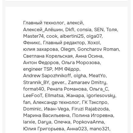
Главный технолог
алексй
Алексей_Алёшин
Dkfl
consia
SEN
Толя
Master74
cook
albertini25
olga07
Феникс
Главный редактор
Xoxol
юлия захарова
Olegm
Goncharov Roman
Светлана Корельская
Анна Осина
Антон Федоров
Ольга Морозова
engineer TSP
ММ Фёдор
Andrew Sapozhnikoff
olgha
MeatYo
Strannik_BY
gever.
Zamaraev Dmitry
format40
Рената Романова
Ольга_С
LeeFooT
Ellmatsa
Жанара
igorlesovsky
fan
Александр технолог
ГК Тэкспро
Dominic
Иван-Vega
Firuzi Rajabzoda
Марина Васильевна
Полина Игоревна
larxie
Darya
Олечка
PopkovaAnna
Юлия Григорьева
Анна023
mano321