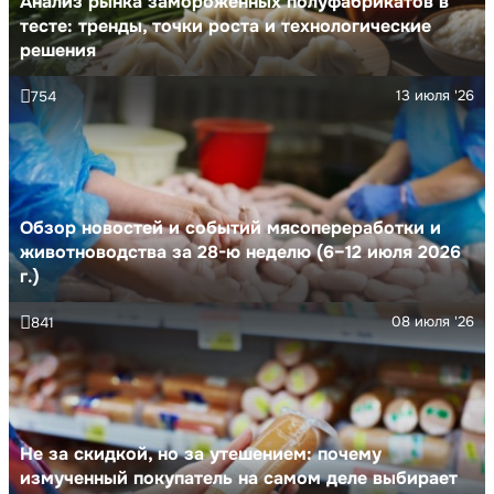
Анализ рынка замороженных полуфабрикатов в
тесте: тренды, точки роста и технологические
решения
13 июля '26
754
Обзор новостей и событий мясопереработки и
животноводства за 28-ю неделю (6–12 июля 2026
г.)
08 июля '26
841
Не за скидкой, но за утешением: почему
измученный покупатель на самом деле выбирает