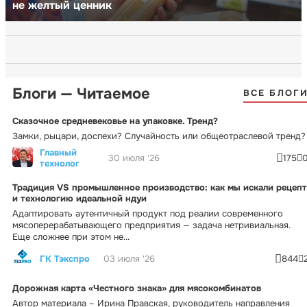
не желтый ценник
Блоги — Читаемое
ВСЕ БЛОГ
Сказочное средневековье на упаковке. Тренд?
Замки, рыцари, доспехи? Случайность или общеотраслевой тренд?
Главный
30 июля '26
175
технолог
Традиция VS промышленное производство: как мы искали рецепт
и технологию идеальной ндуи
Адаптировать аутентичный продукт под реалии современного
мясоперерабатывающего предприятия — задача нетривиальная.
Еще сложнее при этом не...
ГК Тэкспро
03 июля '26
844
Дорожная карта «Честного знака» для мясокомбинатов
Автор материала – Ирина Правская, руководитель направления