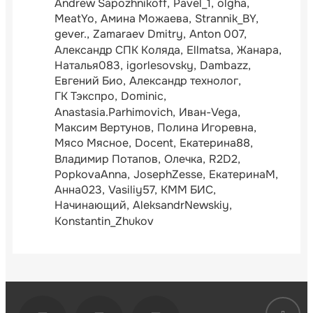
Andrew Sapozhnikoff
Pavel_1
olgha
MeatYo
Амина Можаева
Strannik_BY
gever.
Zamaraev Dmitry
Anton 007
Александр СПК Коляда
Ellmatsa
Жанара
Наталья083
igorlesovsky
Dambazz
Евгений Био
Александр технолог
ГК Тэкспро
Dominic
Anastasia.Parhimovich
Иван-Vega
Максим Вертунов
Полина Игоревна
Мясо Мясное
Docent
Екатерина88
Владимир Потапов
Олечка
R2D2
PopkovaAnna
JosephZesse
ЕкатеринаМ
Анна023
Vasiliy57
КММ БИС
Начинающий
AleksandrNewskiy
Konstantin_Zhukov