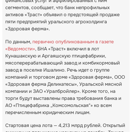
финансовых услуг и аффилированных с ним
сегментов, сообщает, что банк непрофильных
активов «Траст» объявил о предстоящей продаже
пяти предприятий уральского агрохолдинга
«Здоровая ферма».
По данным,
первично опубликованным в газете
«Ведомости»
, БНА «Траст» включил в лот
Кунашакскую и Аргаяшскую птицефабрики,
мясоперерабатывающий завод и комбикормовый
завод в поселке Ишалино. Речь идет о группе
компаний и торговом доме «Здоровая ферма», ООО
«Здоровая ферма Деликатесы», Уральской мясной
компании и ЗАО «Уралбройлер». Кроме того, на
торги будут выставлены права требования банка и
АО «Птицефабрика „Комсомольская"» ко всем
перечисленным юридическим лицам.
Стартовая цена лота — 4,213 млрд рублей. Открытый