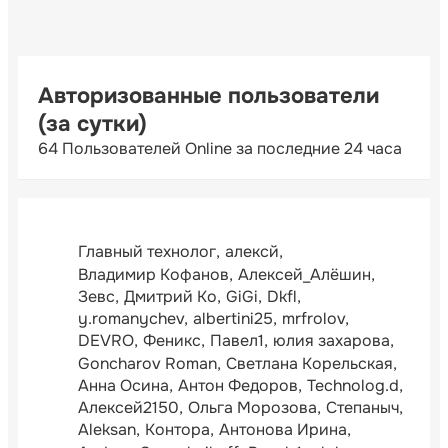
Авторизованные пользователи
(за сутки)
64 Пользователей Online за последние 24 часа
Главный технолог
алексй
Владимир Кофанов
Алексей_Алёшин
Зевс
Дмитрий Ко
GiGi
Dkfl
y.romanychev
albertini25
mrfrolov
DEVRO
Феникс
Павел1
юлия захарова
Goncharov Roman
Светлана Корельская
Анна Осина
Антон Федоров
Technolog.d
Алексей2150
Ольга Морозова
Степаныч
Aleksan
Контора
Антонова Ирина