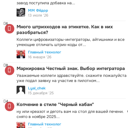
завод поступила добавка на...
ММ Фёдор
13 июля '26
6
Много штрихкодов на этикетке. Как в них
разобраться?
Коллеги цифровизаторы-интеграторы, айтишники и все
умеющие отличать штрих-коды от...
Главный технолог
16 января '26
8
Маркировка Честный знак. Выбор интегратора
Уважаемые коллеги здравствуйте. скажите пожалуйста 
уже подал заявку на участие в пилотном...
Lyal_chek
15 декабря '25
4
Копчение в стиле "Черный кабан"
ну или креазот и деготь вам на стол для вашей печени.
снято в ноябре 2025...
Главный технолог