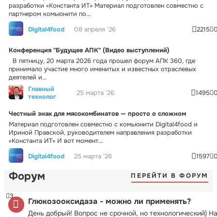
разработки «Константа ИТ» Материал подготовлен совместно с
партнером комьюнити по...
Digital4food
08 апреля '26
2215
Конференция "Будущее АПК" (Видео выступлений)
В пятницу, 20 марта 2026 года прошел форум АПК 360, где
принимало участие много именитых и известных отраслевых
деятелей и...
Главный
25 марта '26
1495
технолог
Честный знак для мясокомбинатов — просто о сложном
Материал подготовлен совместно с комьюнити Digital4food и
Ириной Правской, руководителем направления разработки
«Константа ИТ» И вот момент...
Digital4food
25 марта '26
1597
Форум
ПЕРЕЙТИ В ФОРУМ
3
Глюкозооксидаза - можно ли применять?
День добрый! Вопрос не срочной, но технологический) Н