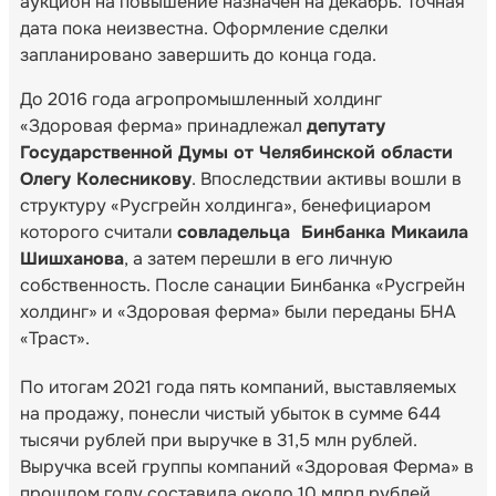
аукцион на повышение назначен на декабрь. Точная
дата пока неизвестна. Оформление сделки
запланировано завершить до конца года.
До 2016 года агропромышленный холдинг
«Здоровая ферма» принадлежал
депутату
Государственной Думы от Челябинской области
Олегу Колесникову
. Впоследствии активы вошли в
структуру «Русгрейн холдинга», бенефициаром
которого считали
совладельца Бинбанка Микаила
Шишханова
, а затем перешли в его личную
собственность. После санации Бинбанка «Русгрейн
холдинг» и «Здоровая ферма» были переданы БНА
«Траст».
По итогам 2021 года пять компаний, выставляемых
на продажу, понесли чистый убыток в сумме 644
тысячи рублей при выручке в 31,5 млн рублей.
Выручка всей группы компаний «Здоровая Ферма» в
прошлом году составила около 10 млрд рублей.