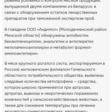
режима усиленного контроля мясной продукции,
выпущенной двумя компаниями из Беларуси, в
связи с обнаружением остатков лекарственных
препаратов при таможенной экспертизе проб.
В говядине ООО «Акдимол» (Молодечненский район
Минской области) обнаружены антибиотик
бензилпенициллин, анальгетик и антипиретик
метиламиноантипирин и метаболит формил-
аминоантипирин.
В мясе крупного рогатого скота, экспортируемом в
Россию житковичским филиалом Гомельского
областного потребительского общества, выявлены
следовые количества кетопрофена — средства,
которое широко применяется при артрозах,
артритах, вывихах и некротических поражениях
конечностей у сельскохозяйственных животных, а
также для снижения температуры при лечении
акушерско-гинекологических, желудочно-