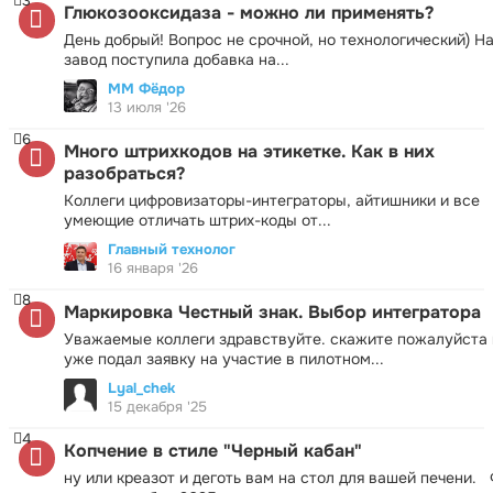
3
Глюкозооксидаза - можно ли применять?
День добрый! Вопрос не срочной, но технологический) Н
завод поступила добавка на...
ММ Фёдор
13 июля '26
6
Много штрихкодов на этикетке. Как в них
разобраться?
Коллеги цифровизаторы-интеграторы, айтишники и все
умеющие отличать штрих-коды от...
Главный технолог
16 января '26
8
Маркировка Честный знак. Выбор интегратора
Уважаемые коллеги здравствуйте. скажите пожалуйста 
уже подал заявку на участие в пилотном...
Lyal_chek
15 декабря '25
4
Копчение в стиле "Черный кабан"
ну или креазот и деготь вам на стол для вашей печени.