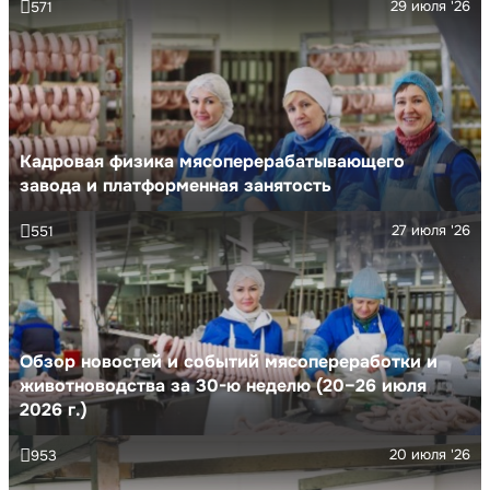
29 июля '26
571
Кадровая физика мясоперерабатывающего
завода и платформенная занятость
27 июля '26
551
Обзор новостей и событий мясопереработки и
животноводства за 30-ю неделю (20–26 июля
2026 г.)
20 июля '26
953