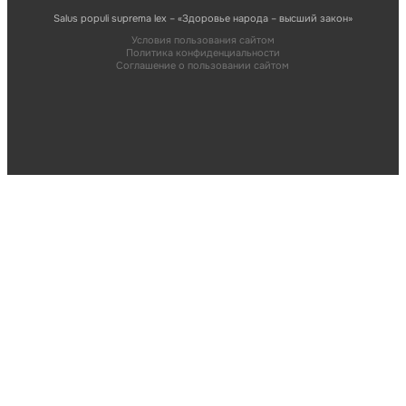
Salus populi suprema lex – «Здоровье народа – высший закон»
Условия пользования сайтом
Политика конфиденциальности
Соглашение о пользовании сайтом