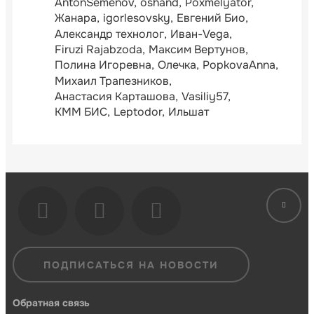
AntonSemenov
oshand
Poxmelyator
Жанара
igorlesovsky
Евгений Био
Александр технолог
Иван-Vega
Firuzi Rajabzoda
Максим Вертунов
Полина Игоревна
Олечка
PopkovaAnna
Михаил Трапезников
Анастасия Карташова
Vasiliy57
КММ БИС
Leptodor
Ильшат
ПОДПИСАТЬСЯ НА НОВОСТИ
Обратная связь