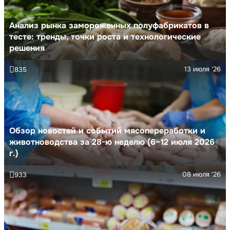
Анализ рынка замороженных полуфабрикатов в
тесте: тренды, точки роста и технологические
решения
13 июля '26
835
Обзор новостей и событий мясопереработки и
животноводства за 28-ю неделю (6–12 июля 2026
г.)
08 июля '26
933