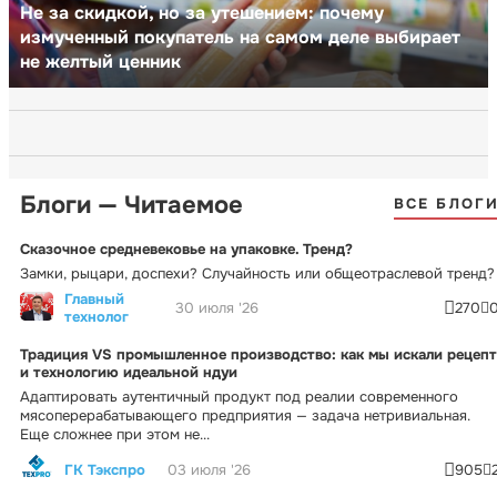
Не за скидкой, но за утешением: почему
измученный покупатель на самом деле выбирает
не желтый ценник
Блоги — Читаемое
ВСЕ БЛОГ
Сказочное средневековье на упаковке. Тренд?
Замки, рыцари, доспехи? Случайность или общеотраслевой тренд?
Главный
30 июля '26
270
технолог
Традиция VS промышленное производство: как мы искали рецепт
и технологию идеальной ндуи
Адаптировать аутентичный продукт под реалии современного
мясоперерабатывающего предприятия — задача нетривиальная.
Еще сложнее при этом не...
ГК Тэкспро
03 июля '26
905