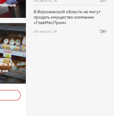
06 августа '26
77
главные
В Воронежской области не могут
продать имущество компании
«ГлавМясПром»
06 августа '26
97
ель на
т не