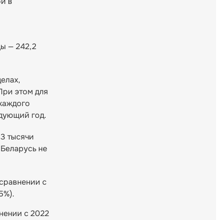
й в
цы — 242,2
елах,
При этом для
 каждого
дующий год.
,3 тысячи
 Беларусь не
 сравнении с
5%).
внении с 2022