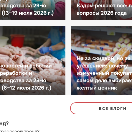
оводства за 29-ю
Кадры решают все: 
(13–19 июля 2026 г.)
вопросы 2026 года
Не за скидкой, но за
новостей и событий
утешением: почему
реработки и
измученный покупат
оводства за 28-ю
самом деле выбирае
(6–12 июля 2026 г.)
желтый ценник
ВСЕ БЛОГИ
енд?
траслевой тренд?