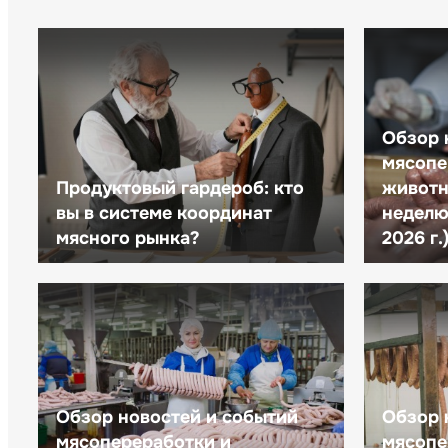
Обзор 
мясопе
Продуктовый гардероб: кто
животн
вы в системе координат
неделю 
мясного рынка?
2026 г.
Обзор новостей и событий
Обзор 
мясопереработки и
мясопе