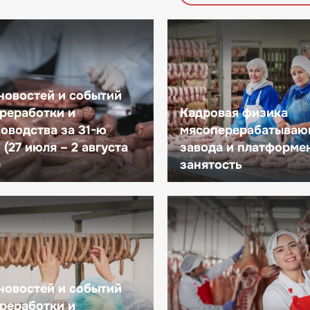
новостей и событий
реработки и
Кадровая физика
оводства за 31-ю
мясоперерабатываю
(27 июля – 2 августа
завода и платформе
)
занятость
новостей и событий
реработки и