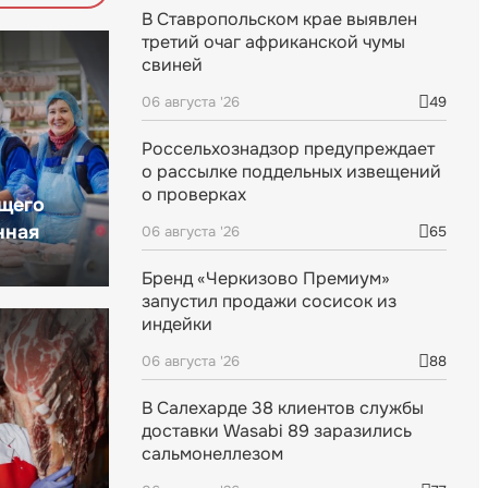
В Ставропольском крае выявлен
третий очаг африканской чумы
свиней
06 августа '26
49
Россельхознадзор предупреждает
о рассылке поддельных извещений
о проверках
щего
нная
06 августа '26
65
Бренд «Черкизово Премиум»
запустил продажи сосисок из
индейки
06 августа '26
88
В Салехарде 38 клиентов службы
доставки Wasabi 89 заразились
сальмонеллезом