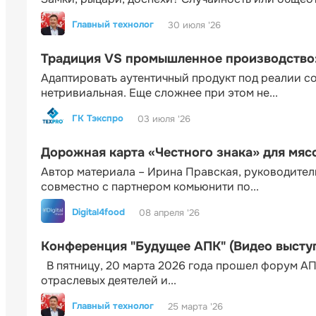
Главный технолог
30 июля '26
Традиция VS промышленное производство: 
Адаптировать аутентичный продукт под реалии 
нетривиальная. Еще сложнее при этом не...
ГК Тэкспро
03 июля '26
Дорожная карта «Честного знака» для мя
Автор материала – Ирина Правская, руководител
совместно с партнером комьюнити по...
Digital4food
08 апреля '26
Конференция "Будущее АПК" (Видео высту
В пятницу, 20 марта 2026 года прошел форум АП
отраслевых деятелей и...
Главный технолог
25 марта '26