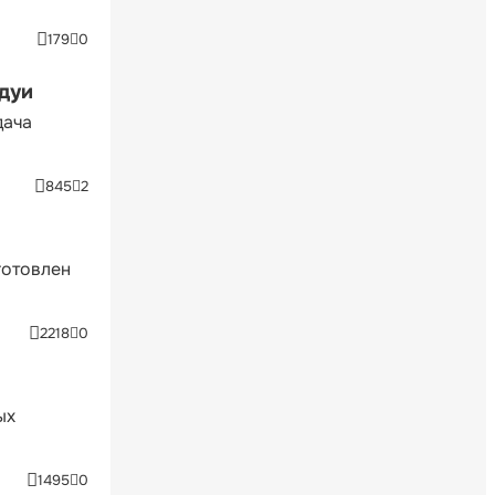
179
0
ндуи
дача
845
2
готовлен
2218
0
ых
1495
0