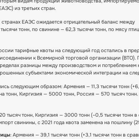
екоторым видам продукции животноводства, импортируемо
АЭС) из третьих стран.
в странах ЕАЭС ожидается отрицательный баланс между
тысячи тонн, по свинине — 62,3 тысячи тонн, по мясу пти
России тарифные квоты на следующий год остались в пред
исоединении к Всемирной торговой организации (ВТО). 
пределах разницы между производством и потреблением
прошенных субъектами экономической интеграции на сле
ись следующим образом: Армения — 11,3 тысячи тонн (+6
яча тонн, Киргизия — 5000 тонн, Россия — 570 тысяч тонн.
 20 тысяч тонн, Киргизия — 3000 тонн (–0,5 тысячи тонн в
порт свинины, с 2021 года квота заменена на пошлину (2
тицы
: Армения — 39,1 тысячи тонн (+3,1 тысячи тонн в сра