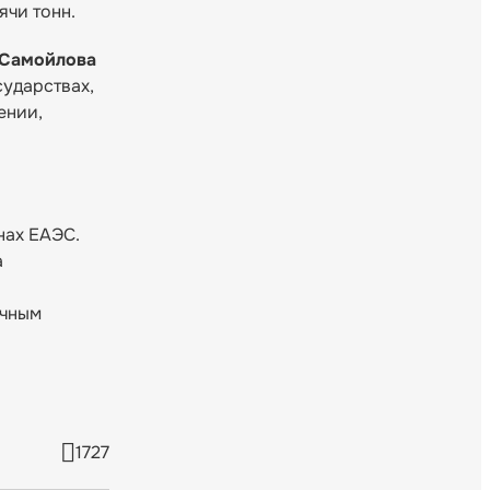
ячи тонн.
 Самойлова
сударствах,
ении,
нах ЕАЭС.
а
очным
1727