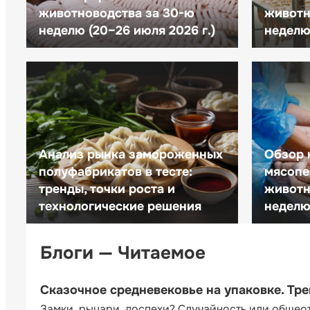
животноводства за 30-ю
животн
неделю (20–26 июля 2026 г.)
неделю 
Анализ рынка замороженных
Обзор 
полуфабрикатов в тесте:
мясопе
тренды, точки роста и
животн
технологические решения
неделю 
Блоги — Читаемое
Сказочное средневековье на упаковке. Тр
Замки, рыцари, доспехи? Случайность или общео