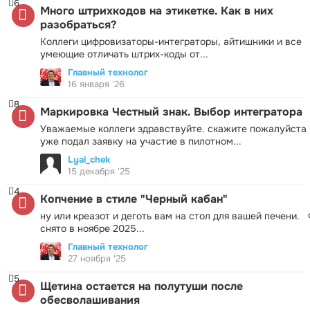
6
Много штрихкодов на этикетке. Как в них
разобраться?
Коллеги цифровизаторы-интеграторы, айтишники и все
умеющие отличать штрих-коды от...
Главный технолог
16 января '26
8
Маркировка Честный знак. Выбор интегратора
Уважаемые коллеги здравствуйте. скажите пожалуйста 
уже подал заявку на участие в пилотном...
Lyal_chek
15 декабря '25
4
Копчение в стиле "Черный кабан"
ну или креазот и деготь вам на стол для вашей печени.
снято в ноябре 2025...
Главный технолог
27 ноября '25
5
Щетина остается на полутуши после
обесволашивания