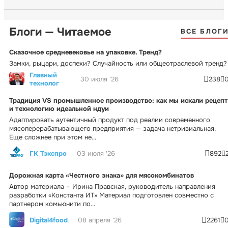
Блоги — Читаемое
ВСЕ БЛОГ
Сказочное средневековье на упаковке. Тренд?
Замки, рыцари, доспехи? Случайность или общеотраслевой тренд?
Главный
30 июля '26
238
технолог
Традиция VS промышленное производство: как мы искали рецепт
и технологию идеальной ндуи
Адаптировать аутентичный продукт под реалии современного
мясоперерабатывающего предприятия — задача нетривиальная.
Еще сложнее при этом не...
ГК Тэкспро
03 июля '26
892
Дорожная карта «Честного знака» для мясокомбинатов
Автор материала – Ирина Правская, руководитель направления
разработки «Константа ИТ» Материал подготовлен совместно с
партнером комьюнити по...
Digital4food
08 апреля '26
2261