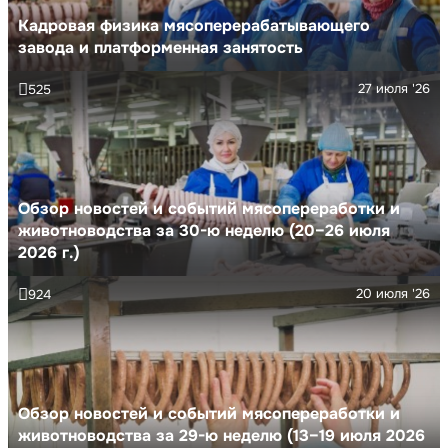
Кадровая физика мясоперерабатывающего
завода и платформенная занятость
27 июля '26
525
Обзор новостей и событий мясопереработки и
животноводства за 30-ю неделю (20–26 июля
2026 г.)
20 июля '26
924
Обзор новостей и событий мясопереработки и
животноводства за 29-ю неделю (13–19 июля 2026