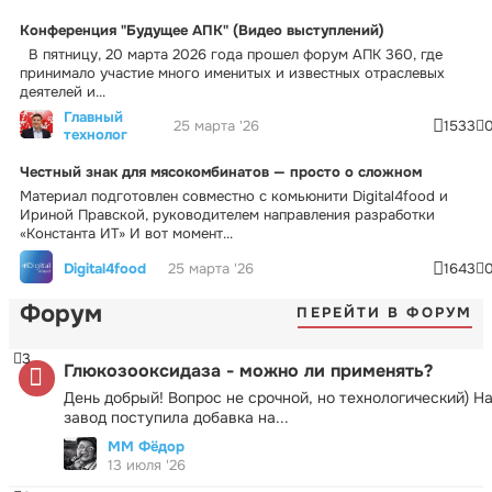
Конференция "Будущее АПК" (Видео выступлений)
В пятницу, 20 марта 2026 года прошел форум АПК 360, где
принимало участие много именитых и известных отраслевых
деятелей и...
Главный
25 марта '26
1533
технолог
Честный знак для мясокомбинатов — просто о сложном
Материал подготовлен совместно с комьюнити Digital4food и
Ириной Правской, руководителем направления разработки
«Константа ИТ» И вот момент...
Digital4food
25 марта '26
1643
Форум
ПЕРЕЙТИ В ФОРУМ
3
Глюкозооксидаза - можно ли применять?
День добрый! Вопрос не срочной, но технологический) Н
завод поступила добавка на...
ММ Фёдор
13 июля '26