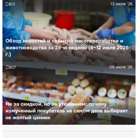
13 июля '26
813
Обзор новостей и событий мясопереработки и
животноводства за 28-ю неделю (6–12 июля 2026
г.)
08 июля '26
907
Не за скидкой, но за утешением: почему
измученный покупатель на самом деле выбирает
не желтый ценник