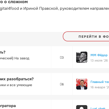
то о сложном
gital4food и Ириной Правской, руководителем направле
ПЕРЕЙТИ В Ф
ть?
ММ Фёдор
3
ический) На завод
13 июля '26
них разобраться?
Главный те
6
ники и все умеющие
16 января '2
егратора
Lyal_chek