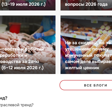
(13–19 июля 2026 г.)
вопросы 2026 года
Не за скидкой, но за
новостей и событий
утешением: почему
реработки и
измученный покупат
оводства за 28-ю
самом деле выбирае
(6–12 июля 2026 г.)
желтый ценник
ВСЕ БЛОГИ
енд?
траслевой тренд?