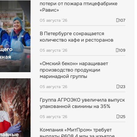
потери от пожара птицефабрике
«Равис»
05 августа '26
107
В Петербурге сокращается
количество кафе и ресторанов
щего
05 августа '26
109
нная
«Омский бекон» наращивает
производство продукции
маринадной группы
05 августа '26
123
Группа АГРОЭКО увеличила выпуск
упакованной свинины на 35%
05 августа '26
125
Компания «МитПром» требует
главные
выплаты ₽608,4 млн за изъятое