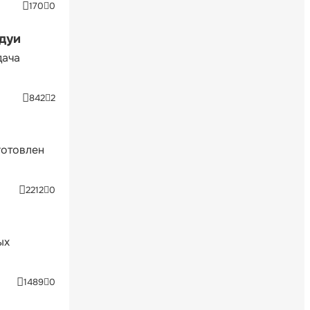
170
0
ндуи
дача
842
2
готовлен
2212
0
ых
1489
0