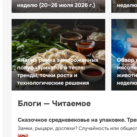
неделю (20–26 июля 2026 г.)
неделю 
Анализ рынка замороженных
Обзор 
полуфабрикатов в тесте:
мясопе
тренды, точки роста и
животн
технологические решения
неделю 
Блоги — Читаемое
Сказочное средневековье на упаковке. Тр
Замки, рыцари, доспехи? Случайность или общео