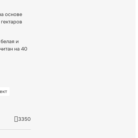
на основе
 гектаров
 белая и
читан на 40
ект
3350