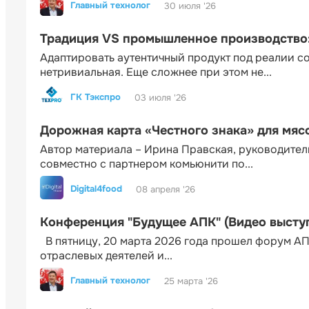
Главный технолог
30 июля '26
Традиция VS промышленное производство: 
Адаптировать аутентичный продукт под реалии 
нетривиальная. Еще сложнее при этом не...
ГК Тэкспро
03 июля '26
Дорожная карта «Честного знака» для мя
Автор материала – Ирина Правская, руководител
совместно с партнером комьюнити по...
Digital4food
08 апреля '26
Конференция "Будущее АПК" (Видео высту
В пятницу, 20 марта 2026 года прошел форум АП
отраслевых деятелей и...
Главный технолог
25 марта '26