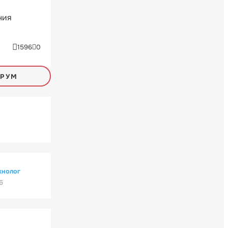
ния
1596
0
ОРУМ
хнолог
6