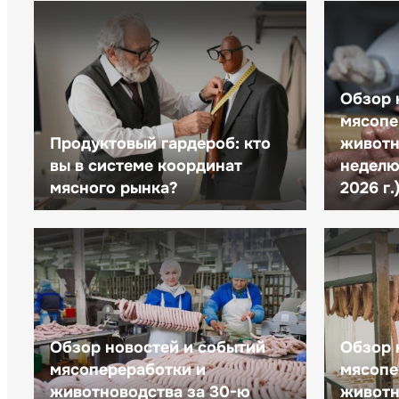
Обзор 
мясопе
Продуктовый гардероб: кто
животн
вы в системе координат
неделю 
мясного рынка?
2026 г.
Обзор новостей и событий
Обзор 
мясопереработки и
мясопе
животноводства за 30-ю
животн