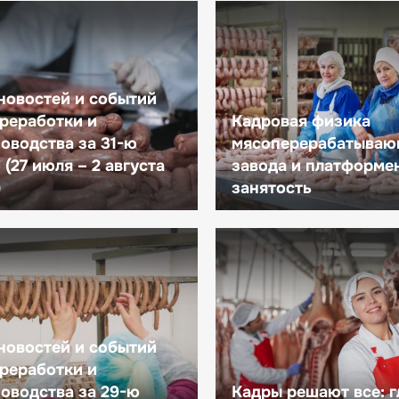
новостей и событий
реработки и
Кадровая физика
оводства за 31-ю
мясоперерабатываю
(27 июля – 2 августа
завода и платформе
)
занятость
новостей и событий
реработки и
оводства за 29-ю
Кадры решают все: 