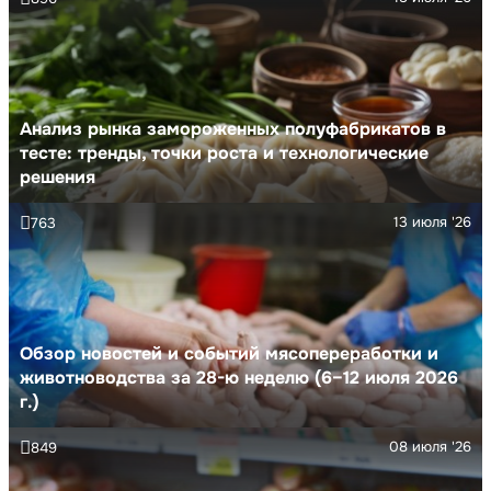
Анализ рынка замороженных полуфабрикатов в
тесте: тренды, точки роста и технологические
решения
13 июля '26
763
Обзор новостей и событий мясопереработки и
животноводства за 28-ю неделю (6–12 июля 2026
г.)
08 июля '26
849