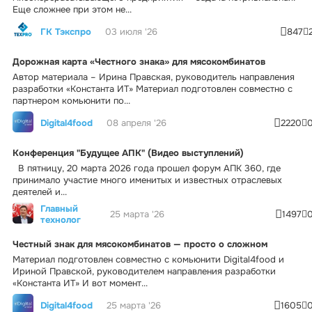
Еще сложнее при этом не...
ГК Тэкспро
03 июля '26
847
Дорожная карта «Честного знака» для мясокомбинатов
Автор материала – Ирина Правская, руководитель направления
разработки «Константа ИТ» Материал подготовлен совместно с
партнером комьюнити по...
Digital4food
08 апреля '26
2220
Конференция "Будущее АПК" (Видео выступлений)
В пятницу, 20 марта 2026 года прошел форум АПК 360, где
принимало участие много именитых и известных отраслевых
деятелей и...
Главный
25 марта '26
1497
технолог
Честный знак для мясокомбинатов — просто о сложном
Материал подготовлен совместно с комьюнити Digital4food и
Ириной Правской, руководителем направления разработки
«Константа ИТ» И вот момент...
Digital4food
25 марта '26
1605