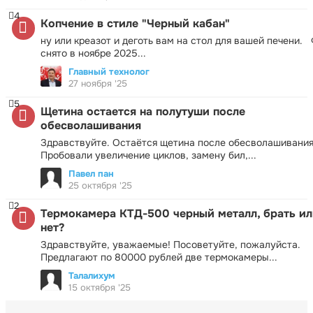
4
Копчение в стиле "Черный кабан"
ну или креазот и деготь вам на стол для вашей печени.
снято в ноябре 2025...
Главный технолог
27 ноября '25
5
Щетина остается на полутуши после
обесволашивания
Здравствуйте. Остаётся щетина после обесволашивания
Пробовали увеличение циклов, замену бил,...
Павел пан
25 октября '25
2
Термокамера КТД-500 черный металл, брать ил
нет?
Здравствуйте, уважаемые! Посоветуйте, пожалуйста.
Предлагают по 80000 рублей две термокамеры...
Талалихум
15 октября '25