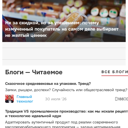
Не за скидкой, но за утешением: почему
измученный покупатель на самом деле выбирает
не желтый ценник
Блоги — Читаемое
ВСЕ БЛОГ
Сказочное средневековье на упаковке. Тренд?
Замки, рыцари, доспехи? Случайность или общеотраслевой тренд?
Главный
30 июля '26
188
технолог
Традиция VS промышленное производство: как мы искали рецепт
и технологию идеальной ндуи
Адаптировать аутентичный продукт под реалии современного
мясоперерабатывающего предприятия — задача нетривиальная.