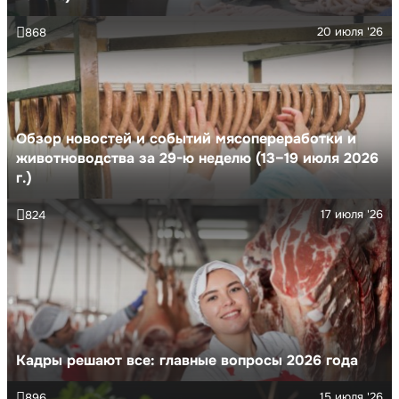
20 июля '26
868
Обзор новостей и событий мясопереработки и
животноводства за 29-ю неделю (13–19 июля 2026
г.)
17 июля '26
824
Кадры решают все: главные вопросы 2026 года
15 июля '26
896