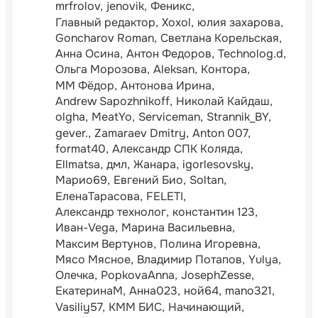
mrfrolov
jenovik
Феникс
Главный редактор
Xoxol
юлия захарова
Goncharov Roman
Светлана Корельская
Анна Осина
Антон Федоров
Technolog.d
Ольга Морозова
Aleksan
Контора
ММ Фёдор
Антонова Ирина
Andrew Sapozhnikoff
Николай Кайдаш
olgha
MeatYo
Serviceman
Strannik_BY
gever.
Zamaraev Dmitry
Anton 007
format40
Александр СПК Коляда
Ellmatsa
дмл
Жанара
igorlesovsky
Марио69
Евгений Био
Soltan
ЕленаТарасова
FELETI
Александр технолог
константин 123
Иван-Vega
Марина Васильевна
Максим Вертунов
Полина Игоревна
Мясо Мясное
Владимир Потапов
Yulya
Олечка
PopkovaAnna
JosephZesse
ЕкатеринаМ
Анна023
ной64
mano321
Vasiliy57
КММ БИС
Начинающий