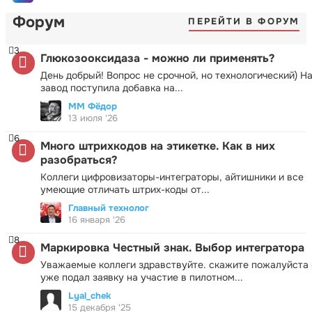
Форум
ПЕРЕЙТИ В ФОРУМ
3
Глюкозооксидаза - можно ли применять?
День добрый! Вопрос не срочной, но технологический) Н
завод поступила добавка на...
ММ Фёдор
13 июля '26
6
Много штрихкодов на этикетке. Как в них
разобраться?
Коллеги цифровизаторы-интеграторы, айтишники и все
умеющие отличать штрих-коды от...
Главный технолог
16 января '26
8
Маркировка Честный знак. Выбор интегратора
Уважаемые коллеги здравствуйте. скажите пожалуйста 
уже подал заявку на участие в пилотном...
Lyal_chek
15 декабря '25