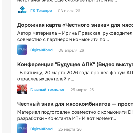
ГК Тэкспро
03 июля '26
Дорожная карта «Честного знака» для мя
Автор материала – Ирина Правская, руководител
совместно с партнером комьюнити по...
Digital4food
08 апреля '26
Конференция "Будущее АПК" (Видео высту
В пятницу, 20 марта 2026 года прошел форум АП
отраслевых деятелей и...
Главный технолог
25 марта '26
Честный знак для мясокомбинатов — прос
Материал подготовлен совместно с комьюнити Di
разработки «Константа ИТ» И вот момент...
Digital4food
25 марта '26