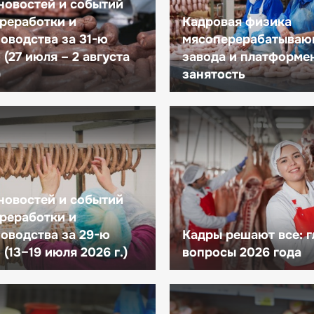
новостей и событий
реработки и
Кадровая физика
оводства за 31-ю
мясоперерабатываю
(27 июля – 2 августа
завода и платформе
)
занятость
новостей и событий
реработки и
оводства за 29-ю
Кадры решают все: 
(13–19 июля 2026 г.)
вопросы 2026 года