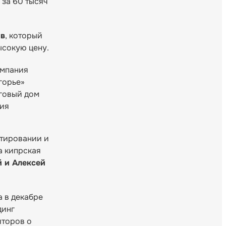
 за 60 тысяч
ов
, который
сокую цену.
омпания
горье»
рговый дом
тия
стировании и
а кипрская
 и Алексей
а в декабре
динг
иторов о