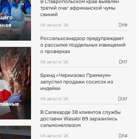
В Ставропольском крае выявлен
третий очаг африканской чумы
свиней
щего
нная
06 августа '26
119
Россельхознадзор предупреждает
о рассылке поддельных извещений
о проверках
06 августа '26
117
Бренд «Черкизово Премиум»
запустил продажи сосисок из
индейки
06 августа '26
137
главные
В Салехарде 38 клиентов службы
доставки Wasabi 89 заразились
сальмонеллезом
06 августа '26
114