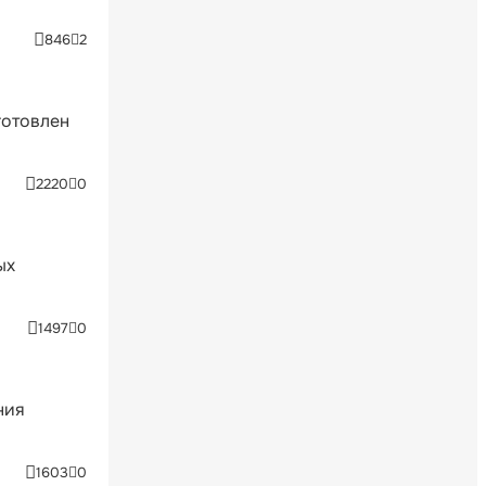
846
2
готовлен
2220
0
ых
1497
0
ния
1603
0