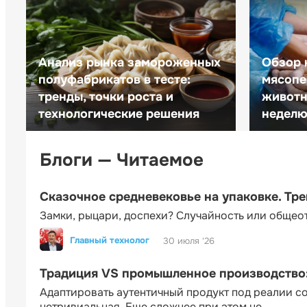
Анализ рынка замороженных
Обзор 
полуфабрикатов в тесте:
мясопе
тренды, точки роста и
животн
технологические решения
неделю 
Блоги — Читаемое
Сказочное средневековье на упаковке. Тр
Замки, рыцари, доспехи? Случайность или общео
Главный технолог
30 июля '26
Традиция VS промышленное производство: 
Адаптировать аутентичный продукт под реалии 
нетривиальная. Еще сложнее при этом не...