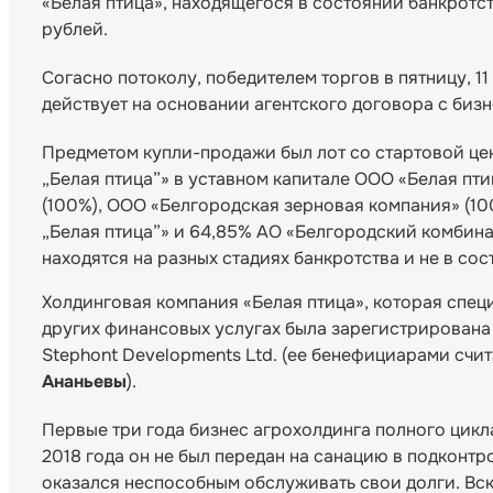
«Белая птица», находящегося в состоянии банкротст
рублей.
Согасно потоколу, победителем торгов в пятницу, 1
действует на основании агентского договора с би
Предметом купли-продажи был лот со стартовой це
„Белая птица”» в уставном капитале ООО «Белая пти
(100%), ООО «Белгородская зерновая компания» (10
„Белая птица”» и 64,85% АО «Белгородский комбина
находятся на разных стадиях банкротства и не в со
Холдинговая компания «Белая птица», которая спе
других финансовых услугах была зарегистрирована 
Stephont Developments Ltd. (ее бенефициарами сч
Ананьевы
).
Первые три года бизнес агрохолдинга полного цикл
2018 года он не был передан на санацию в подконт
оказался неспособным обслуживать свои долги. Вск