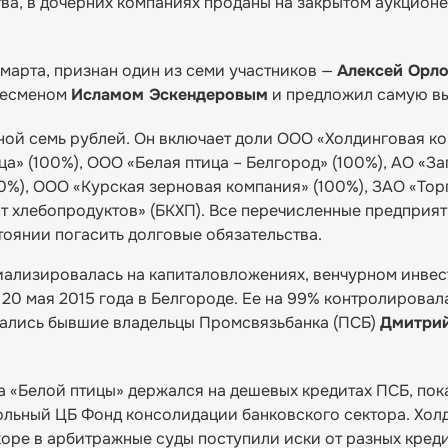
ва, в дочерних компаниях проданы на закрытом аукционе
1 марта, признан один из семи участников —
Алексей Орл
знесменом
Исламом Эскендеровым
и предложил самую вы
ной семь рублей. Он включает доли ООО «Холдинговая к
ца» (100%), ООО «Белая птица – Белгород» (100%), АО «За
0%), ООО «Курская зерновая компания» (100%), ЗАО «То
т хлебопродуктов» (БКХП). Все перечисленные предприя
стоянии погасить долговые обязательства.
циализировалась на капиталовложениях, венчурном инве
20 мая 2015 года в Белгороде. Ее на 99% контролировал
итались бывшие владельцы Промсвязьбанка (ПСБ)
Дмитрий
а «Белой птицы» держался на дешевых кредитах ПСБ, пок
рольный ЦБ Фонд консолидации банковского сектора. Хол
оре в арбитражные суды поступили иски от разных кред