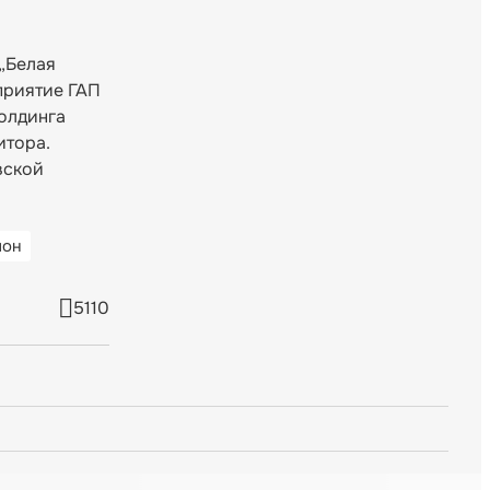
 „Белая
приятие ГАП
олдинга
итора.
вской
ион
5110