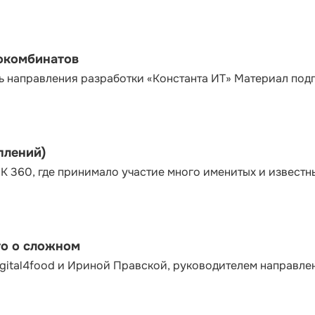
сокомбинатов
ь направления разработки «Константа ИТ» Материал под
плений)
К 360, где принимало участие много именитых и известн
то о сложном
gital4food и Ириной Правской, руководителем направле