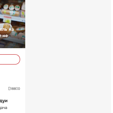
ель на
т не
188
0
ндуи
дача