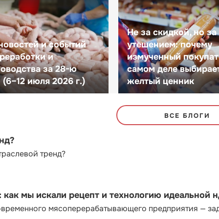
Не за скидкой, но за
новостей и событий
утешением: почему
реработки и
измученный покупат
оводства за 28-ю
самом деле выбирае
(6–12 июля 2026 г.)
желтый ценник
ВСЕ БЛОГИ
енд?
траслевой тренд?
как мы искали рецепт и технологию идеальной 
современного мясоперерабатывающего предприятия — за