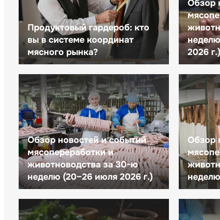
Обзор 
мясопе
Продуктовый гардероб: кто
животн
вы в системе координат
неделю 
мясного рынка?
2026 г.
Обзор новостей и событий
Обзор 
мясопереработки и
мясопе
животноводства за 30-ю
животн
неделю (20–26 июля 2026 г.)
неделю 