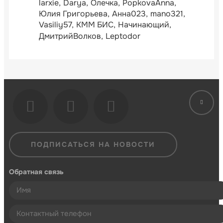
larxie
Darya
Олечка
PopkovaAnna
Юлия Григорьева
Анна023
mano321
Vasiliy57
КММ БИС
Начинающий
ДмитрийВолков
Leptodor
ПОДПИСАТЬСЯ НА НОВОСТИ
Обратная связь