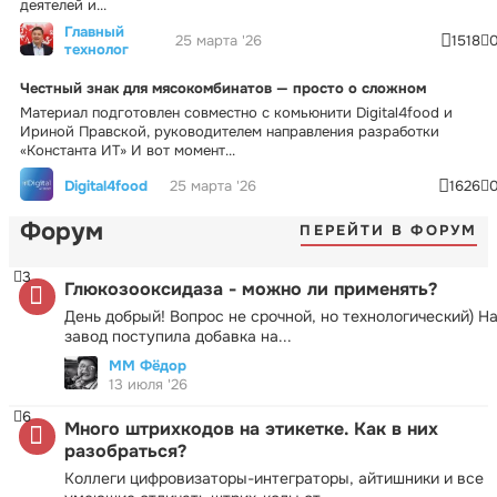
деятелей и...
Главный
25 марта '26
1518
технолог
Честный знак для мясокомбинатов — просто о сложном
Материал подготовлен совместно с комьюнити Digital4food и
Ириной Правской, руководителем направления разработки
«Константа ИТ» И вот момент...
Digital4food
25 марта '26
1626
Форум
ПЕРЕЙТИ В ФОРУМ
3
Глюкозооксидаза - можно ли применять?
День добрый! Вопрос не срочной, но технологический) Н
завод поступила добавка на...
ММ Фёдор
13 июля '26
6
Много штрихкодов на этикетке. Как в них
разобраться?
Коллеги цифровизаторы-интеграторы, айтишники и все