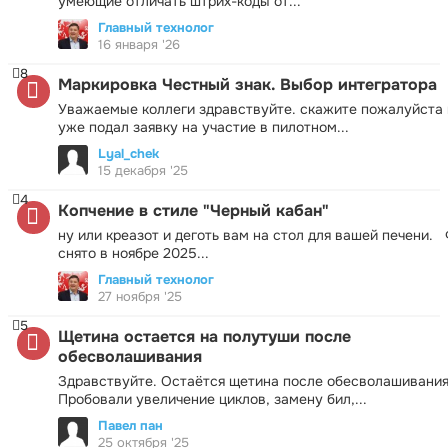
умеющие отличать штрих-коды от...
Главный технолог
16 января '26
8
Маркировка Честный знак. Выбор интегратора
Уважаемые коллеги здравствуйте. скажите пожалуйста 
уже подал заявку на участие в пилотном...
Lyal_chek
15 декабря '25
4
Копчение в стиле "Черный кабан"
ну или креазот и деготь вам на стол для вашей печени.
снято в ноябре 2025...
Главный технолог
27 ноября '25
5
Щетина остается на полутуши после
обесволашивания
Здравствуйте. Остаётся щетина после обесволашивания
Пробовали увеличение циклов, замену бил,...
Павел пан
25 октября '25