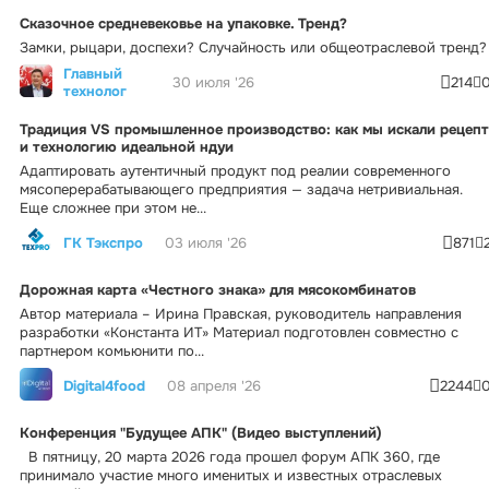
Сказочное средневековье на упаковке. Тренд?
Замки, рыцари, доспехи? Случайность или общеотраслевой тренд?
Главный
30 июля '26
214
технолог
Традиция VS промышленное производство: как мы искали рецепт
и технологию идеальной ндуи
Адаптировать аутентичный продукт под реалии современного
мясоперерабатывающего предприятия — задача нетривиальная.
Еще сложнее при этом не...
ГК Тэкспро
03 июля '26
871
Дорожная карта «Честного знака» для мясокомбинатов
Автор материала – Ирина Правская, руководитель направления
разработки «Константа ИТ» Материал подготовлен совместно с
партнером комьюнити по...
Digital4food
08 апреля '26
2244
Конференция "Будущее АПК" (Видео выступлений)
В пятницу, 20 марта 2026 года прошел форум АПК 360, где
принимало участие много именитых и известных отраслевых