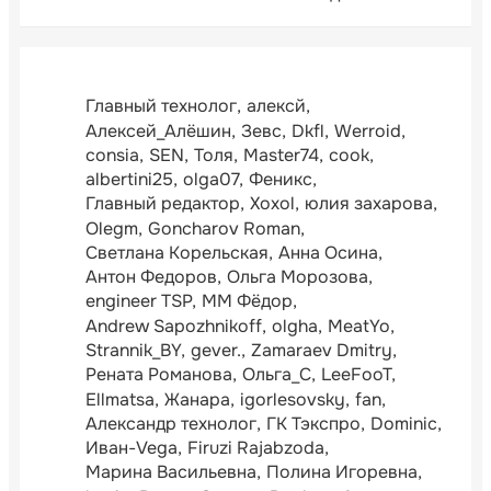
Главный технолог
алексй
Алексей_Алёшин
Зевс
Dkfl
Werroid
consia
SEN
Толя
Master74
cook
albertini25
olga07
Феникс
Главный редактор
Xoxol
юлия захарова
Olegm
Goncharov Roman
Светлана Корельская
Анна Осина
Антон Федоров
Ольга Морозова
engineer TSP
ММ Фёдор
Andrew Sapozhnikoff
olgha
MeatYo
Strannik_BY
gever.
Zamaraev Dmitry
Рената Романова
Ольга_С
LeeFooT
Ellmatsa
Жанара
igorlesovsky
fan
Александр технолог
ГК Тэкспро
Dominic
Иван-Vega
Firuzi Rajabzoda
Марина Васильевна
Полина Игоревна