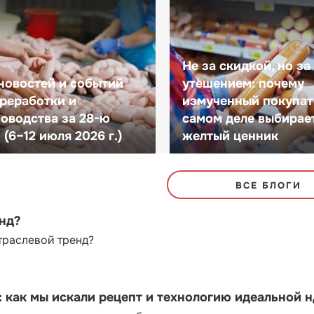
Не за скидкой, но за
новостей и событий
утешением: почему
реработки и
измученный покупат
оводства за 28-ю
самом деле выбирае
(6–12 июля 2026 г.)
желтый ценник
ВСЕ БЛОГИ
енд?
траслевой тренд?
как мы искали рецепт и технологию идеальной 