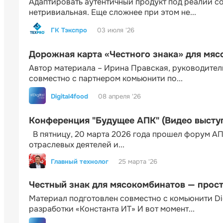
Адаптировать аутентичный продукт под реалии 
нетривиальная. Еще сложнее при этом не...
ГК Тэкспро
03 июля '26
Дорожная карта «Честного знака» для мя
Автор материала – Ирина Правская, руководител
совместно с партнером комьюнити по...
Digital4food
08 апреля '26
Конференция "Будущее АПК" (Видео высту
В пятницу, 20 марта 2026 года прошел форум АП
отраслевых деятелей и...
Главный технолог
25 марта '26
Честный знак для мясокомбинатов — прос
Материал подготовлен совместно с комьюнити Di
разработки «Константа ИТ» И вот момент...