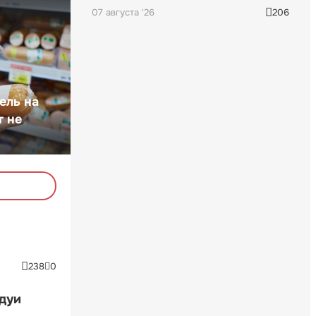
07 августа '26
206
ель на
т не
238
0
ндуи