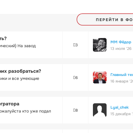
ПЕРЕЙТИ В Ф
ть?
ММ Фёдор
3
ический) На завод
13 июля '26
них разобраться?
Главный те
6
ники и все умеющие
16 января '2
егратора
Lyal_chek
8
ожалуйста кто уже подал
15 декабря 