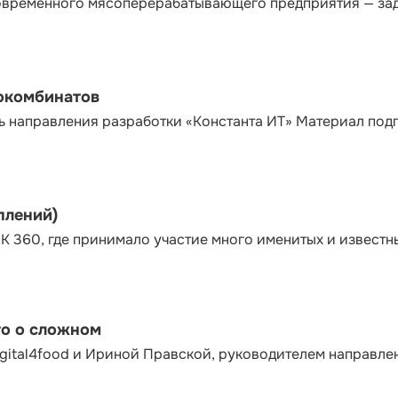
современного мясоперерабатывающего предприятия — за
сокомбинатов
ь направления разработки «Константа ИТ» Материал под
плений)
К 360, где принимало участие много именитых и известн
то о сложном
gital4food и Ириной Правской, руководителем направле