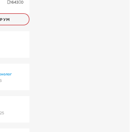
1643
0
ОРУМ
хнолог
6
'25