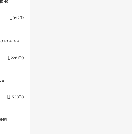
дача
892
2
готовлен
2261
0
ых
1533
0
ния