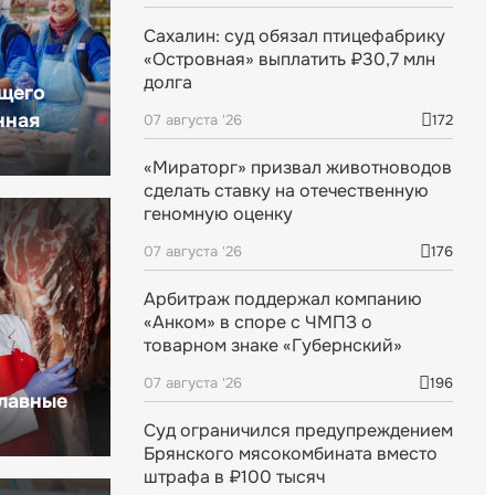
Сахалин: суд обязал птицефабрику
«Островная» выплатить ₽30,7 млн
долга
щего
нная
07 августа '26
172
«Мираторг» призвал животноводов
сделать ставку на отечественную
геномную оценку
07 августа '26
176
Арбитраж поддержал компанию
«Анком» в споре с ЧМПЗ о
товарном знаке «Губернский»
07 августа '26
196
главные
Суд ограничился предупреждением
Брянского мясокомбината вместо
штрафа в ₽100 тысяч