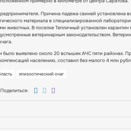
сположенном примерно в километре от центра Саратова.
редпринимателя. Причина падежа свиней установлена во
огического материала в специализированной лаборатори
ми животных. В поселке Тепличный установлен карантин 
дусмотренные ветеринарным законодательством. Ветери
чага.
и было выявлено около 20 вспышек АЧС пяти районах. 
компенсаций населению, составил без малого 4 млн рубл
бласть
эпизоотический очаг
Поделиться: