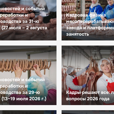
новостей и событий
реработки и
Кадровая физика
оводства за 31-ю
мясоперерабатываю
(27 июля – 2 августа
завода и платформе
)
занятость
новостей и событий
реработки и
оводства за 29-ю
Кадры решают все: 
(13–19 июля 2026 г.)
вопросы 2026 года