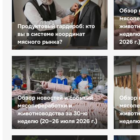
Обзор 
мясопе
Продуктовый гардероб: кто
животн
вы в системе координат
неделю 
мясного рынка?
2026 г.
Обзор новостей и событий
Обзор 
мясопереработки и
мясопе
животноводства за 30-ю
животн
неделю (20–26 июля 2026 г.)
неделю 