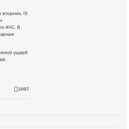
 вторник, 15
и
по АЧС. В
нарные
Прямой ущерб
ей.
3997