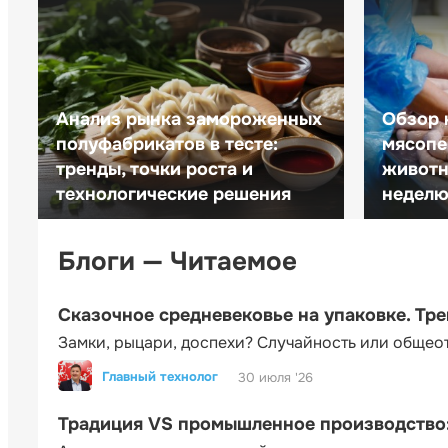
Анализ рынка замороженных
Обзор 
полуфабрикатов в тесте:
мясопе
тренды, точки роста и
животн
технологические решения
неделю 
Блоги — Читаемое
Сказочное средневековье на упаковке. Тр
Замки, рыцари, доспехи? Случайность или общео
Главный технолог
30 июля '26
Традиция VS промышленное производство: 