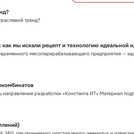
енд?
траслевой тренд?
как мы искали рецепт и технологию идеальной 
современного мясоперерабатывающего предприятия — за
сокомбинатов
ь направления разработки «Константа ИТ» Материал под
плений)
К 360, где принимало участие много именитых и известн