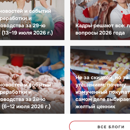
новостей и событий
реработки и
оводства за 29-ю
Кадры решают все: 
(13–19 июля 2026 г.)
вопросы 2026 года
Не за скидкой, но за
новостей и событий
утешением: почему
реработки и
измученный покупат
оводства за 28-ю
самом деле выбирае
(6–12 июля 2026 г.)
желтый ценник
ВСЕ БЛОГИ