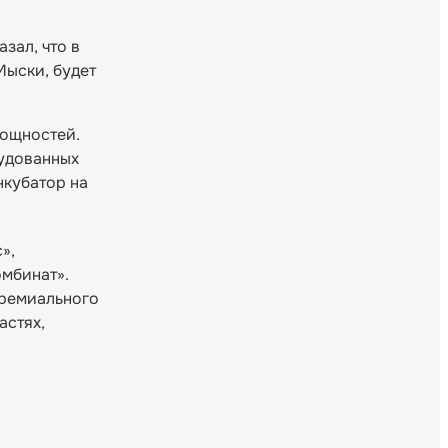
азал, что в
Мыски, будет
мощностей.
рудованных
нкубатор на
»,
мбинат».
премиального
астях,