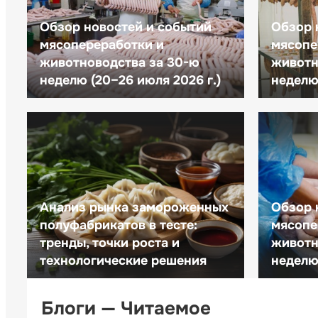
Обзор новостей и событий
Обзор 
мясопереработки и
мясопе
животноводства за 30-ю
животн
неделю (20–26 июля 2026 г.)
неделю 
Анализ рынка замороженных
Обзор 
полуфабрикатов в тесте:
мясопе
тренды, точки роста и
животн
технологические решения
неделю 
Блоги — Читаемое