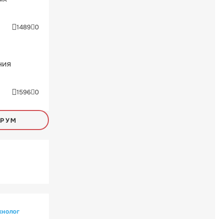
1489
0
ния
1596
0
ОРУМ
хнолог