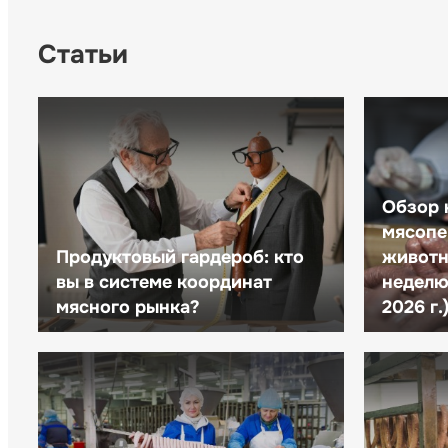
Статьи
Обзор 
мясопе
Продуктовый гардероб: кто
животн
вы в системе координат
неделю 
мясного рынка?
2026 г.