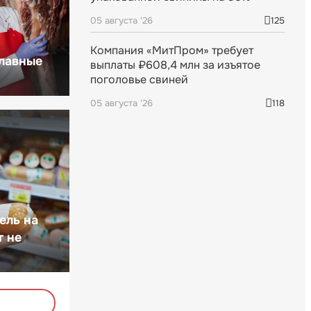
05 августа '26
125
Компания «МитПром» требует
главные
выплаты ₽608,4 млн за изъятое
поголовье свиней
05 августа '26
118
ель на
т не