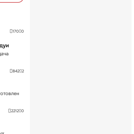
170
0
ндуи
дача
842
2
готовлен
2212
0
ых