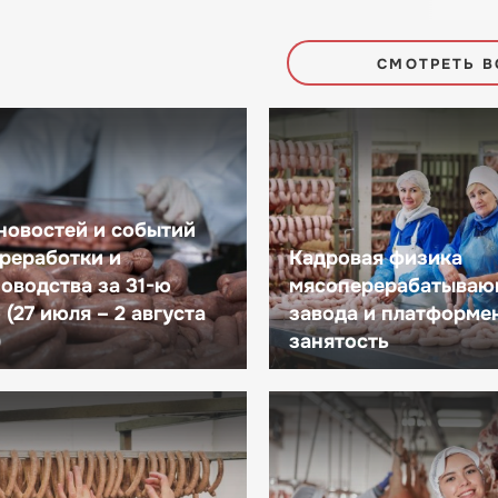
СМОТРЕТЬ В
новостей и событий
реработки и
Кадровая физика
оводства за 31-ю
мясоперерабатываю
(27 июля – 2 августа
завода и платформе
)
занятость