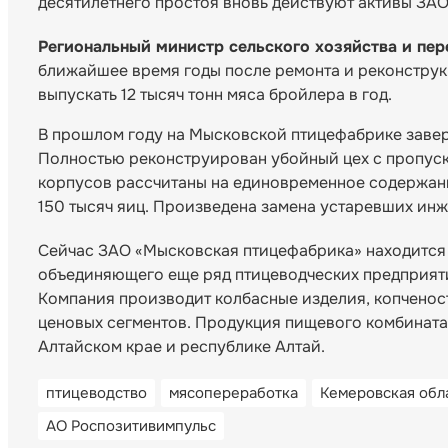
десятилетнего простоя вновь действуют активы ЗА
Региональный министр сельского хозяйства и п
ближайшее время годы после ремонта и реконструк
выпускать 12 тысяч тонн мяса бройлера в год.
В прошлом году на Мысковской птицефабрике заве
Полностью реконструирован убойный цех с пропуск
корпусов рассчитаны на единовременное содержани
150 тысяч яиц. Произведена замена устаревших ин
Сейчас ЗАО «Мысковская птицефабрика» находится 
объединяющего еще ряд птицеводческих предприят
Компания производит колбасные изделия, копченос
ценовых сегментов. Продукция пищевого комбината
Алтайском крае и республике Алтай.
птицеводство
мясопереработка
Кемеровская обл
АО Роспозитивимпульс