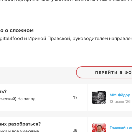
то о сложном
gital4food и Ириной Правской, руководителем направле
ПЕРЕЙТИ В Ф
ть?
ММ Фёдор
3
ический) На завод
13 июля '26
них разобраться?
Главный те
6
ники и все умеющие