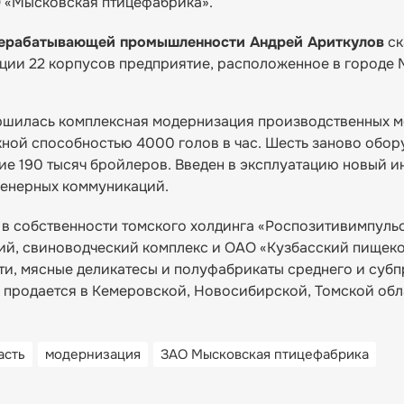
О «Мысковская птицефабрика».
ерерабатывающей промышленности Андрей Ариткулов
ск
ции 22 корпусов предприятие, расположенное в городе 
ршилась комплексная модернизация производственных 
ной способностью 4000 голов в час. Шесть заново обо
е 190 тысяч бройлеров. Введен в эксплуатацию новый и
женерных коммуникаций.
в собственности томского холдинга «Роспозитивимпульс
ий, свиноводческий комплекс и ОАО «Кузбасский пищеко
ти, мясные деликатесы и полуфабрикаты среднего и суб
 продается в Кемеровской, Новосибирской, Томской обл
асть
модернизация
ЗАО Мысковская птицефабрика