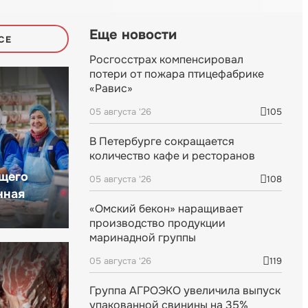
Еще новости
СЕ
Росгосстрах компенсировал
потери от пожара птицефабрике
«Равис»
05 августа '26
105
В Петербурге сокращается
количество кафе и ресторанов
щего
05 августа '26
108
нная
«Омский бекон» наращивает
производство продукции
маринадной группы
05 августа '26
119
Группа АГРОЭКО увеличила выпуск
упакованной свинины на 35%