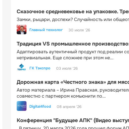
Сказочное средневековье на упаковке. Тр
Замки, рыцари, доспехи? Случайность или общео
Главный технолог
30 июля '26
Традиция VS промышленное производство: 
Адаптировать аутентичный продукт под реалии 
нетривиальная. Еще сложнее при этом не...
ГК Тэкспро
03 июля '26
Дорожная карта «Честного знака» для мя
Автор материала – Ирина Правская, руководител
совместно с партнером комьюнити по...
Digital4food
08 апреля '26
Конференция "Будущее АПК" (Видео высту
В пятницу, 20 марта 2026 года прошел форум АП