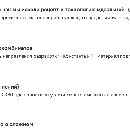
как мы искали рецепт и технологию идеальной 
современного мясоперерабатывающего предприятия — за
сокомбинатов
ь направления разработки «Константа ИТ» Материал под
плений)
К 360, где принимало участие много именитых и известн
то о сложном