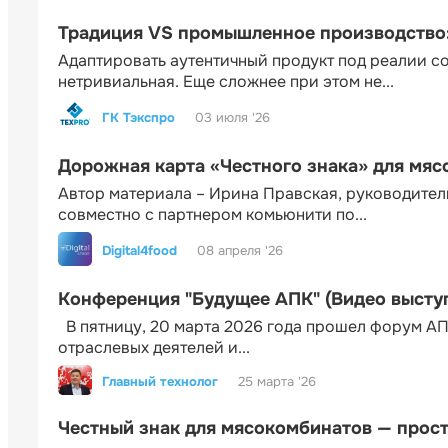
Традиция VS промышленное производство: 
Адаптировать аутентичный продукт под реалии 
нетривиальная. Еще сложнее при этом не...
ГК Тэкспро
03 июля '26
Дорожная карта «Честного знака» для мя
Автор материала – Ирина Правская, руководител
совместно с партнером комьюнити по...
Digital4food
08 апреля '26
Конференция "Будущее АПК" (Видео высту
В пятницу, 20 марта 2026 года прошел форум АП
отраслевых деятелей и...
Главный технолог
25 марта '26
Честный знак для мясокомбинатов — прос