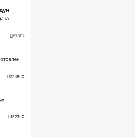
ндуи
дача
878
2
готовлен
2248
0
ых
1523
0