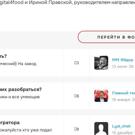
gital4food и Ириной Правской, руководителем направле
ПЕРЕЙТИ В Ф
ть?
ММ Фёдор
3
ический) На завод
13 июля '26
них разобраться?
Главный те
6
ники и все умеющие
16 января '2
егратора
Lyal_chek
8
ожалуйста кто уже подал
15 декабря 