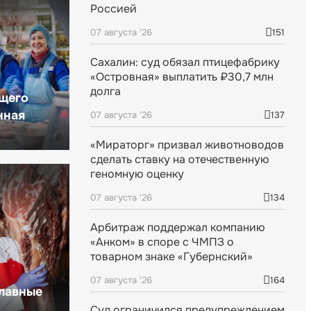
Россией
07 августа '26
151
Сахалин: суд обязал птицефабрику
«Островная» выплатить ₽30,7 млн
долга
щего
нная
07 августа '26
137
«Мираторг» призвал животноводов
сделать ставку на отечественную
геномную оценку
07 августа '26
134
Арбитраж поддержал компанию
«Анком» в споре с ЧМПЗ о
товарном знаке «Губернский»
07 августа '26
164
главные
Суд ограничился предупреждением