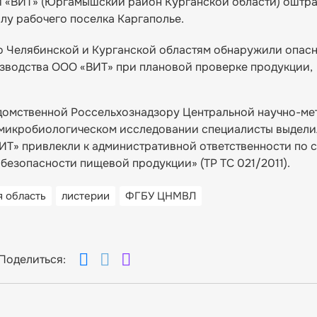
 «ВИТ» (Юргамышский район Курганской области) оштр
лу рабочего поселка Каргаполье.
о Челябинской и Курганской областям обнаружили опас
зводства ООО «ВИТ» при плановой проверке продукции,
домственной Россельхознадзору Центральной научно-ме
микробиологическом исследовании специалисты выделили
» привлекли к административной ответственности по ст
безопасности пищевой продукции» (ТР ТС 021/2011).
я область
листерии
ФГБУ ЦНМВЛ
Поделиться: