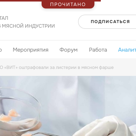
ПРОЧИТАНО
ТАЛ
ПОДПИСАТЬСЯ
В МЯСНОЙ ИНДУСТРИИ
ю
Мероприятия
Форум
Работа
Анали
О «ВИТ» оштрафовали за листерии в мясном фарше