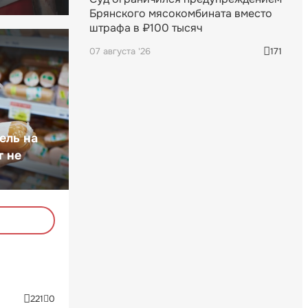
Брянского мясокомбината вместо
штрафа в ₽100 тысяч
07 августа '26
171
ель на
т не
221
0