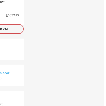
ния
1632
0
ОРУМ
хнолог
6
'25