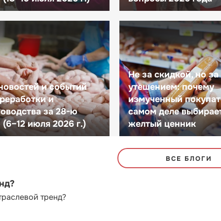
Не за скидкой, но за
новостей и событий
утешением: почему
реработки и
измученный покупат
оводства за 28-ю
самом деле выбирае
(6–12 июля 2026 г.)
желтый ценник
ВСЕ БЛОГИ
енд?
траслевой тренд?