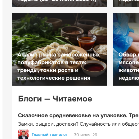
Анализ рынка замороженных
Обзор 
полуфабрикатов в тесте:
мясопе
тренды, точки роста и
животн
технологические решения
неделю 
Блоги — Читаемое
Сказочное средневековье на упаковке. Тр
Замки, рыцари, доспехи? Случайность или общео
Главный технолог
30 июля '26