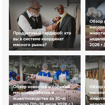
Обзор 
мясопе
Продуктовый гардероб: кто
животн
вы в системе координат
неделю 
мясного рынка?
2026 г.
Обзор новостей и событий
Обзор 
мясопереработки и
мясопе
животноводства за 30-ю
животн
неделю (20–26 июля 2026 г.)
неделю 