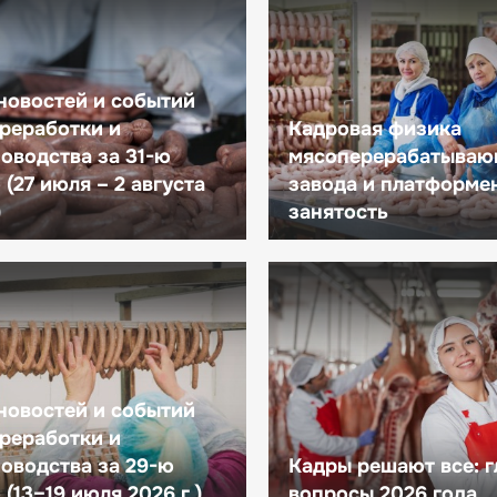
новостей и событий
реработки и
Кадровая физика
оводства за 31-ю
мясоперерабатываю
(27 июля – 2 августа
завода и платформе
)
занятость
новостей и событий
реработки и
оводства за 29-ю
Кадры решают все: 
(13–19 июля 2026 г.)
вопросы 2026 года