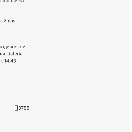
афовали за
ный для
тодической
 Listeria
. 14.43
3788