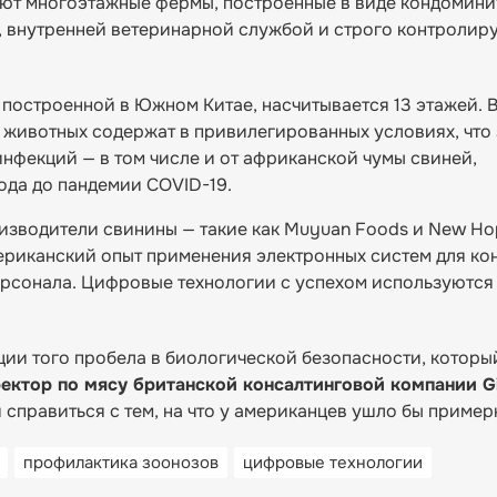
яют многоэтажные фермы, построенные в виде кондомини
, внутренней ветеринарной службой и строго контролир
, построенной в Южном Китае, насчитывается 13 этажей. 
о животных содержат в привилегированных условиях, чт
нфекций — в том числе и от африканской чумы свиней,
ода до пандемии COVID-19.
изводители свинины — такие как Muyuan Foods и New Ho
риканский опыт применения электронных систем для ко
ерсонала. Цифровые технологии с успехом используются
ции того пробела в биологической безопасности, которы
ектор по мясу британской консалтинговой компании Gi
ли справиться с тем, на что у американцев ушло бы пример
профилактика зоонозов
цифровые технологии