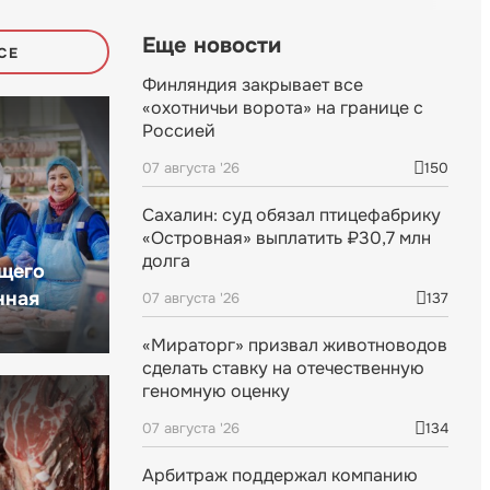
Еще новости
СЕ
Финляндия закрывает все
«охотничьи ворота» на границе с
Россией
07 августа '26
150
Сахалин: суд обязал птицефабрику
«Островная» выплатить ₽30,7 млн
долга
щего
нная
07 августа '26
137
«Мираторг» призвал животноводов
сделать ставку на отечественную
геномную оценку
07 августа '26
134
Арбитраж поддержал компанию