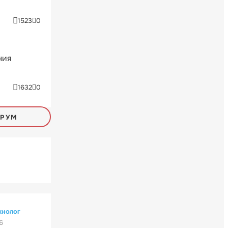
1523
0
ния
1632
0
ОРУМ
хнолог
6