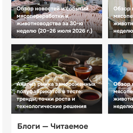
Обзор новостей и событий
Обзор 
мясопереработки и
мясопе
животноводства за 30-ю
животн
неделю (20–26 июля 2026 г.)
неделю 
Анализ рынка замороженных
Обзор 
полуфабрикатов в тесте:
мясопе
тренды, точки роста и
животн
технологические решения
неделю 
Блоги — Читаемое