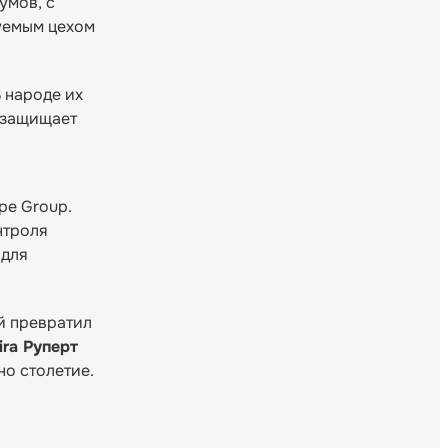
умов, с
уемым цехом
В народе их
о защищает
pe Group.
нтроля
 для
й превратил
ra Руперт
но столетие.