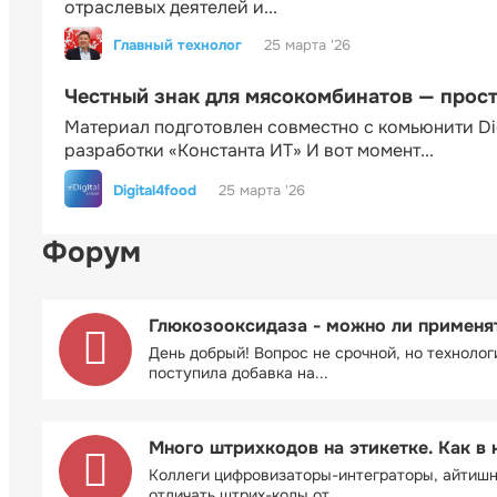
отраслевых деятелей и...
Главный технолог
25 марта '26
Честный знак для мясокомбинатов — прос
Материал подготовлен совместно с комьюнити Di
разработки «Константа ИТ» И вот момент...
Digital4food
25 марта '26
Форум
Глюкозооксидаза - можно ли применя
День добрый! Вопрос не срочной, но технолог
поступила добавка на...
Много штрихкодов на этикетке. Как в 
Коллеги цифровизаторы-интеграторы, айтиш
отличать штрих-коды от...