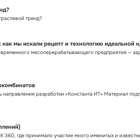
енд?
траслевой тренд?
как мы искали рецепт и технологию идеальной 
современного мясоперерабатывающего предприятия — за
сокомбинатов
ь направления разработки «Константа ИТ» Материал под
плений)
К 360, где принимало участие много именитых и известн