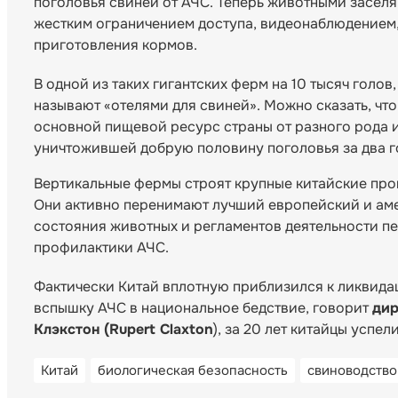
поголовья свиней от АЧС. Теперь животными засел
жестким ограничением доступа, видеонаблюдением
приготовления кормов.
В одной из таких гигантских ферм на 10 тысяч голов
называют «отелями для свиней». Можно сказать, чт
основной пищевой ресурс страны от разного рода и
уничтожившей добрую половину поголовья за два г
Вертикальные фермы строят крупные китайские про
Они активно перенимают лучший европейский и аме
состояния животных и регламентов деятельности п
профилактики АЧС.
Фактически Китай вплотную приблизился к ликвида
вспышку АЧС в национальное бедствие, говорит
дир
Клэкстон (Rupert Claxton
), за 20 лет китайцы успе
Китай
биологическая безопасность
свиноводство