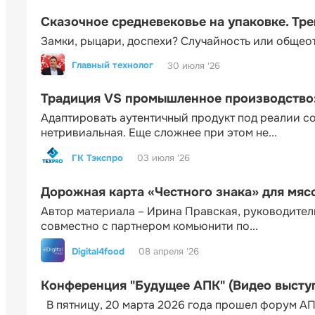
Сказочное средневековье на упаковке. Тр
Замки, рыцари, доспехи? Случайность или общео
Главный технолог
30 июля '26
Традиция VS промышленное производство: 
Адаптировать аутентичный продукт под реалии 
нетривиальная. Еще сложнее при этом не...
ГК Тэкспро
03 июля '26
Дорожная карта «Честного знака» для мя
Автор материала – Ирина Правская, руководител
совместно с партнером комьюнити по...
Digital4food
08 апреля '26
Конференция "Будущее АПК" (Видео высту
В пятницу, 20 марта 2026 года прошел форум АП