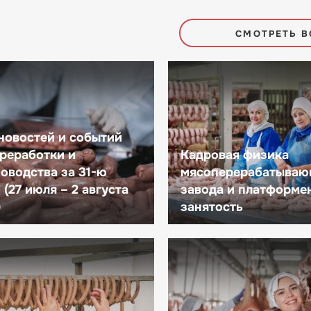
СМОТРЕТЬ В
новостей и событий
реработки и
Кадровая физика
оводства за 31-ю
мясоперерабатываю
(27 июля – 2 августа
завода и платформе
)
занятость