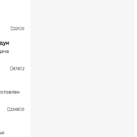
221
0
ндуи
дача
878
2
готовлен
2248
0
ых