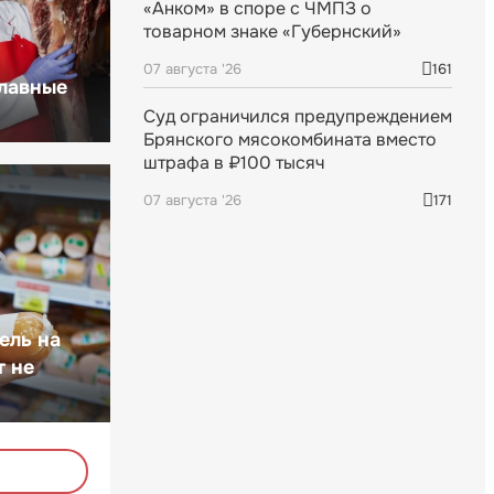
«Анком» в споре с ЧМПЗ о
товарном знаке «Губернский»
07 августа '26
161
главные
Суд ограничился предупреждением
Брянского мясокомбината вместо
штрафа в ₽100 тысяч
07 августа '26
171
ель на
т не