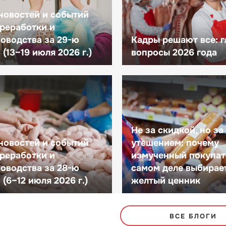
новостей и событий
реработки и
оводства за 29-ю
Кадры решают все: 
(13–19 июля 2026 г.)
вопросы 2026 года
Не за скидкой, но за
новостей и событий
утешением: почему
реработки и
измученный покупат
оводства за 28-ю
самом деле выбирае
(6–12 июля 2026 г.)
желтый ценник
ВСЕ БЛОГИ