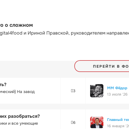
то о сложном
gital4food и Ириной Правской, руководителем направле
ПЕРЕЙТИ В Ф
ть?
ММ Фёдор
3
ический) На завод
13 июля '26
них разобраться?
Главный те
6
ники и все умеющие
16 января '2