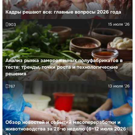
Кадры решают все: главные вопросы 2026 года
15 июля '26
903
Анализ рынка замороженных полуфабрикатов в
тесте: тренды, точки роста и технологические
решения
13 июля '26
767
Обзор новостей и событий мясопереработки и
животноводства за 28-ю неделю (6–12 июля 2026