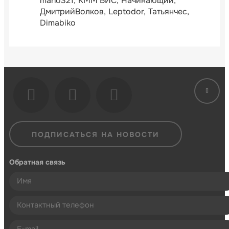
mano321
КММ БИС
Начинающий
ДмитрийВолков
Leptodor
Татьянчес
Dimabiko
ПОДПИСАТЬСЯ НА НОВОСТИ
Обратная связь