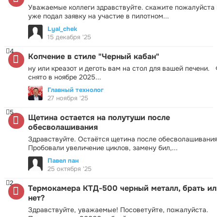
Уважаемые коллеги здравствуйте. скажите пожалуйста 
уже подал заявку на участие в пилотном...
Lyal_chek
15 декабря '25
4
Копчение в стиле "Черный кабан"
ну или креазот и деготь вам на стол для вашей печени.
снято в ноябре 2025...
Главный технолог
27 ноября '25
5
Щетина остается на полутуши после
обесволашивания
Здравствуйте. Остаётся щетина после обесволашивания
Пробовали увеличение циклов, замену бил,...
Павел пан
25 октября '25
2
Термокамера КТД-500 черный металл, брать ил
нет?
Здравствуйте, уважаемые! Посоветуйте, пожалуйста.