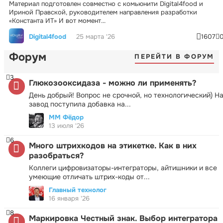
Материал подготовлен совместно с комьюнити Digital4food и
Ириной Правской, руководителем направления разработки
«Константа ИТ» И вот момент...
Digital4food
25 марта '26
1607
Форум
ПЕРЕЙТИ В ФОРУМ
3
Глюкозооксидаза - можно ли применять?
День добрый! Вопрос не срочной, но технологический) Н
завод поступила добавка на...
ММ Фёдор
13 июля '26
6
Много штрихкодов на этикетке. Как в них
разобраться?
Коллеги цифровизаторы-интеграторы, айтишники и все
умеющие отличать штрих-коды от...
Главный технолог
16 января '26
8
Маркировка Честный знак. Выбор интегратора