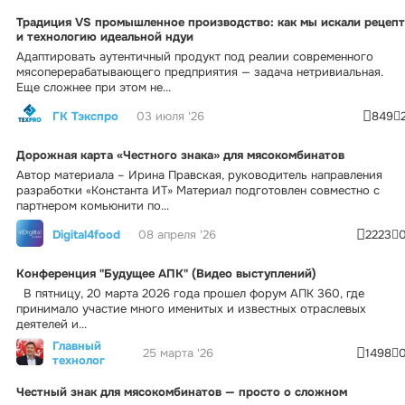
Традиция VS промышленное производство: как мы искали рецепт
и технологию идеальной ндуи
Адаптировать аутентичный продукт под реалии современного
мясоперерабатывающего предприятия — задача нетривиальная.
Еще сложнее при этом не...
ГК Тэкспро
03 июля '26
849
Дорожная карта «Честного знака» для мясокомбинатов
Автор материала – Ирина Правская, руководитель направления
разработки «Константа ИТ» Материал подготовлен совместно с
партнером комьюнити по...
Digital4food
08 апреля '26
2223
Конференция "Будущее АПК" (Видео выступлений)
В пятницу, 20 марта 2026 года прошел форум АПК 360, где
принимало участие много именитых и известных отраслевых
деятелей и...
Главный
25 марта '26
1498
технолог
Честный знак для мясокомбинатов — просто о сложном