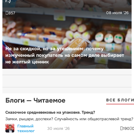
г.)
08 июля '26
857
Не за скидкой, но за утешением: почему
измученный покупатель на самом деле выбирает
не желтый ценник
Блоги — Читаемое
ВСЕ БЛОГ
Сказочное средневековье на упаковке. Тренд?
Замки, рыцари, доспехи? Случайность или общеотраслевой тренд?
Главный
30 июля '26
190
технолог