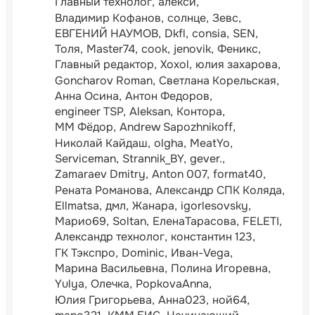
Главный технолог
алексй
Владимир Кофанов
солнце
Зевс
ЕВГЕНИЙ НАУМОВ
Dkfl
consia
SEN
Толя
Master74
cook
jenovik
Феникс
Главный редактор
Xoxol
юлия захарова
Goncharov Roman
Светлана Корельская
Анна Осина
Антон Федоров
engineer TSP
Aleksan
Контора
ММ Фёдор
Andrew Sapozhnikoff
Николай Кайдаш
olgha
MeatYo
Serviceman
Strannik_BY
gever.
Zamaraev Dmitry
Anton 007
format40
Рената Романова
Александр СПК Коляда
Ellmatsa
дмл
Жанара
igorlesovsky
Марио69
Soltan
ЕленаТарасова
FELETI
Александр технолог
константин 123
ГК Тэкспро
Dominic
Иван-Vega
Марина Васильевна
Полина Игоревна
Yulya
Олечка
PopkovaAnna
Юлия Григорьева
Анна023
ной64