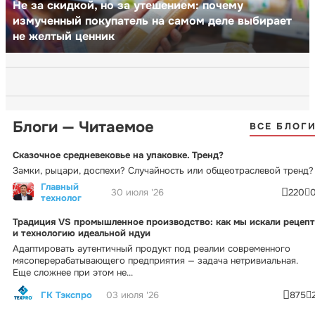
Не за скидкой, но за утешением: почему
измученный покупатель на самом деле выбирает
не желтый ценник
Блоги — Читаемое
ВСЕ БЛОГ
Сказочное средневековье на упаковке. Тренд?
Замки, рыцари, доспехи? Случайность или общеотраслевой тренд?
Главный
30 июля '26
220
технолог
Традиция VS промышленное производство: как мы искали рецепт
и технологию идеальной ндуи
Адаптировать аутентичный продукт под реалии современного
мясоперерабатывающего предприятия — задача нетривиальная.
Еще сложнее при этом не...
ГК Тэкспро
03 июля '26
875