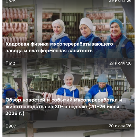
29 июля '26
525
Кадровая физика мясоперерабатывающего
завода и платформенная занятость
27 июля '26
510
Обзор новостей и событий мясопереработки и
животноводства за 30-ю неделю (20–26 июля
2026 г.)
20 июля '26
907