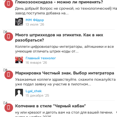
Глюкозооксидаза - можно ли применять?
День добрый! Вопрос не срочной, но технологический) Н
завод поступила добавка на...
ММ Фёдор
13 июля '26
6
Много штрихкодов на этикетке. Как в них
разобраться?
Коллеги цифровизаторы-интеграторы, айтишники и все
умеющие отличать штрих-коды от...
Главный технолог
16 января '26
8
Маркировка Честный знак. Выбор интегратора
Уважаемые коллеги здравствуйте. скажите пожалуйста 
уже подал заявку на участие в пилотном...
Lyal_chek
15 декабря '25
4
Копчение в стиле "Черный кабан"
ну или креазот и деготь вам на стол для вашей печени.
снято в ноябре 2025...