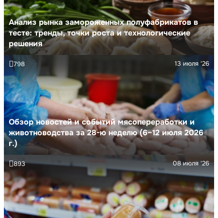
Анализ рынка замороженных полуфабрикатов в
тесте: тренды, точки роста и технологические
решения
13 июля '26
798
Обзор новостей и событий мясопереработки и
животноводства за 28-ю неделю (6–12 июля 2026
г.)
08 июля '26
893