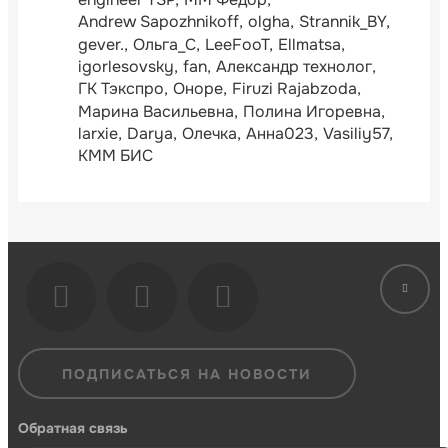
Andrew Sapozhnikoff
olgha
Strannik_BY
gever.
Ольга_С
LeeFooT
Ellmatsa
igorlesovsky
fan
Александр технолог
ГК Тэкспро
Оноре
Firuzi Rajabzoda
Марина Васильевна
Полина Игоревна
larxie
Darya
Олечка
Анна023
Vasiliy57
КММ БИС
ПОДПИСАТЬСЯ НА НОВОСТИ
Обратная связь