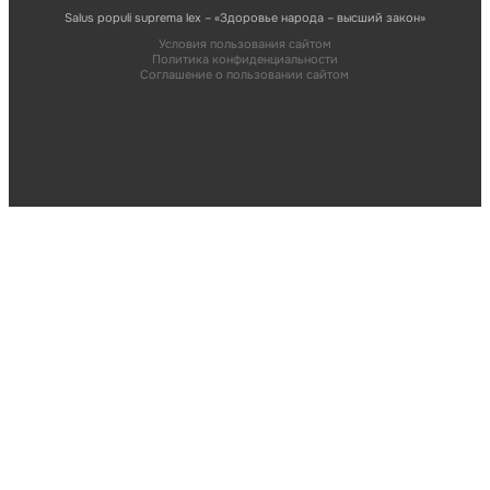
Salus populi suprema lex – «Здоровье народа – высший закон»
Условия пользования сайтом
Политика конфиденциальности
Соглашение о пользовании сайтом