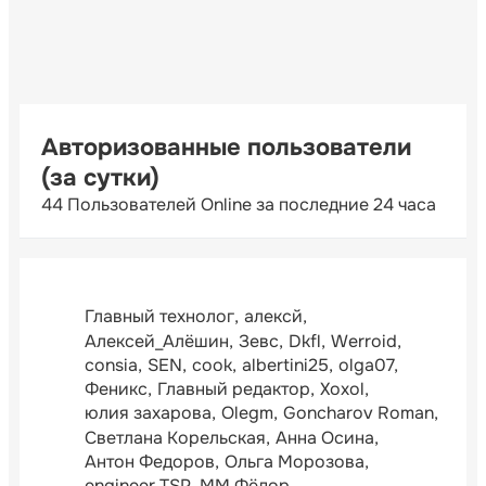
Авторизованные пользователи
(за сутки)
44 Пользователей Online за последние 24 часа
Главный технолог
алексй
Алексей_Алёшин
Зевс
Dkfl
Werroid
consia
SEN
cook
albertini25
olga07
Феникс
Главный редактор
Xoxol
юлия захарова
Olegm
Goncharov Roman
Светлана Корельская
Анна Осина
Антон Федоров
Ольга Морозова
engineer TSP
ММ Фёдор